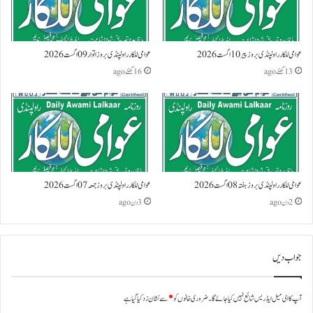
عوامی للکار راولپنڈی بروز پیر 10 اگست 2026
عوامی للکار راولپنڈی بروز اتوار 09 اگست 2026
13 گھنٹے ago
16 گھنٹے ago
عوامی للکار راولپنڈی بروز ہفتہ 08 اگست 2026
عوامی للکار راولپنڈی بروز جمعہ 07 اگست 2026
2 دن ago
3 دن ago
جواب دیں
آپ کا ای میل ایڈریس شائع نہیں کیا جائے گا۔
ضروری خانوں کو
*
سے نشان زد کیا گیا ہے