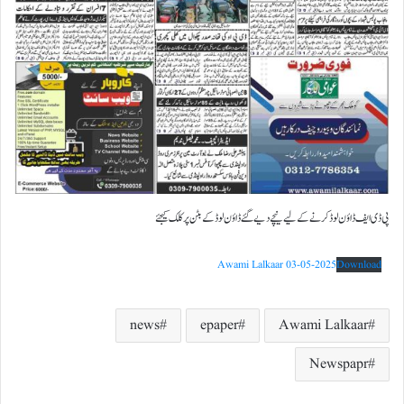
پی ڈی ایف ڈاؤن لوڈ کرنے کے لیے نیچے دیے گئے ڈاؤن لوڈ کے بٹن پر کلک کیجئے
Awami Lalkaar 03-05-2025
Download
news
epaper
Awami Lalkaar
Newspapr