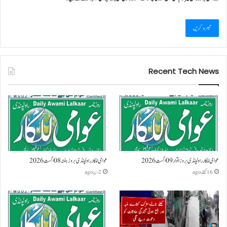
Recent Tech News
عوامی للکار راولپنڈی بروز اتوار 09 اگست 2026
عوامی للکار راولپنڈی بروز ہفتہ 08 اگست 2026
16 گھنٹے ago
2 دن ago