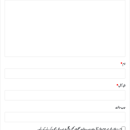
نام
*
ای میل
*
ویب‌ سائٹ
اس براؤزر میں میرا نام، ای میل، اور ویب سائٹ محفوظ رکھیں اگلی بار جب میں تبصرہ کرنے کےلیے۔