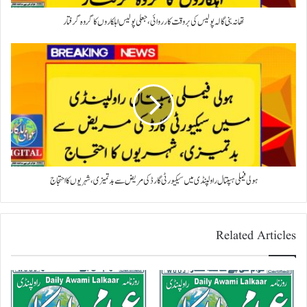
تھانہ بنی گالہ پولیس کی بروقت کارروائی، جعلی پولیس اہلکاروں کا گروہ گرفتار
ہولی فیملی ہسپتال راولپنڈی میں سیکیورٹی گارڈ کی مریض سے بدتمیزی، شہریوں کا احتجاج
Related Articles