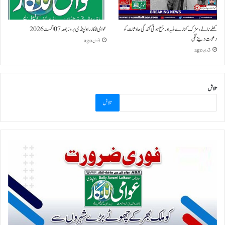
کھلے نالے،سڑک کنارے ملبہ اور جمع ہوتی گندگی حادثات کو
عوامی للکار راولپنڈی بروز جمعہ 07 اگست 2026
دعوت دینے لگی
3 دن ago
3 دن ago
تلاش
تلاش