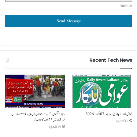
0 / 5000
Send Message
Recent Tech News
عوامی للکار راولپنڈی بروز جمعہ 07 اگست 2026
ریکارڈ قیمتوں کے باوجود جولائی میں پیٹرولیم مصنوعات کی
فروخت میں 23 فیصد کا بڑا اضافہ
17 گھنٹے ago
19 گھنٹے ago