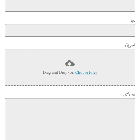
رابطہ
تصویر یا لوگو
Drag and Drop (or)
Choose Files
اپنا مواد لکھیں