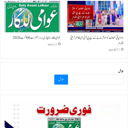
ماحولیاتی صحافت کو مؤثر بنانے کے لیے پی آئی ڈی کا اہم تربیتی
عوامی للکار راولپنڈی بروز جمعرات 06 اگست 2026
اقدام
2 دن ago
21 گھنٹے ago
تلاش
تلاش