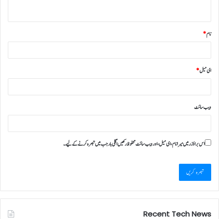
نام
*
ای میل
*
ویب‌ سائٹ
اس براؤزر میں میرا نام، ای میل، اور ویب سائٹ محفوظ رکھیں اگلی بار جب میں تبصرہ کرنے کےلیے۔
Recent Tech News