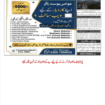
پی ڈی ایف ڈاؤن لوڈ کرنے کے لیے نیچے دیے گئے ڈاؤن لوڈ کے بٹن پر کلک کیجئے