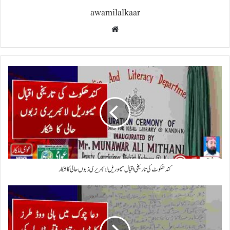
awamilalkaar
Website
کندھکوٹ کی تاریخی اقبال میموریل لائبریری زبوں حالی کا شکار