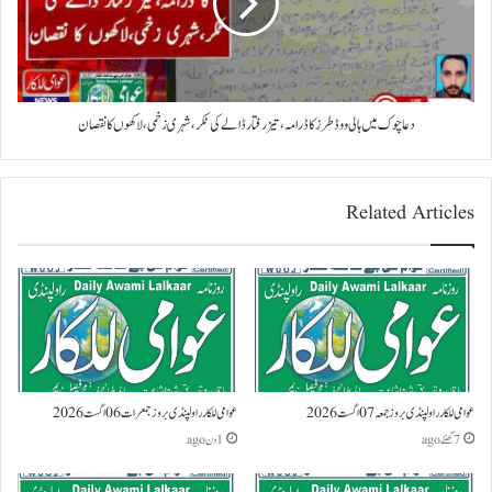
دعا چوک میں ہالی ووڈ طرز کا ڈرامہ،تیز رفتار ڈالے کی ٹکر،شہری زخمی،لاکھوں کا نقصان
Related Articles
عوامی للکار راولپنڈی بروز جمعہ 07 اگست 2026
عوامی للکار راولپنڈی بروز جمعرات 06 اگست 2026
7 گھنٹے ago
1 دن ago