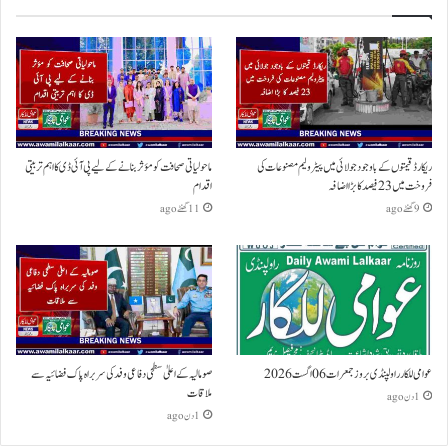
ریکارڈ قیمتوں کے باوجود جولائی میں پیٹرولیم مصنوعات کی
ماحولیاتی صحافت کو مؤثر بنانے کے لیے پی آئی ڈی کا اہم تربیتی
فروخت میں 23 فیصد کا بڑا اضافہ
اقدام
9 گھنٹے ago
11 گھنٹے ago
عوامی للکار راولپنڈی بروز جمعرات 06 اگست 2026
صومالیہ کے اعلیٰ سطحی دفاعی وفد کی سربراہ پاک فضائیہ سے
ملاقات
1 دن ago
1 دن ago