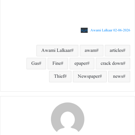
Awami Lalkaar 02-06-2026
ڈاؤن لوڈ
Awami Lalkaar
awam
articles
Gas
Fine
epaper
crack down
Thief
Newspaper
news