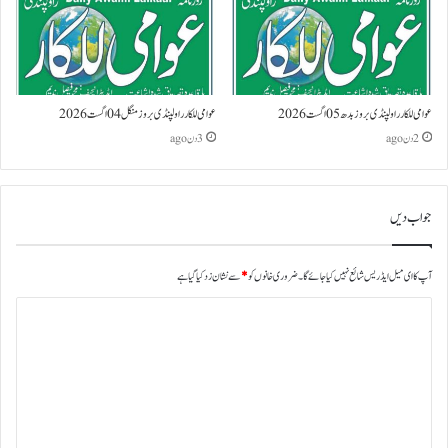
عوامی للکار راولپنڈی بروز بدھ 05 اگست 2026
عوامی للکار راولپنڈی بروز منگل 04 اگست 2026
2 دن ago
3 دن ago
جواب دیں
آپ کا ای میل ایڈریس شائع نہیں کیا جائے گا۔
ضروری خانوں کو
*
سے نشان زد کیا گیا ہے