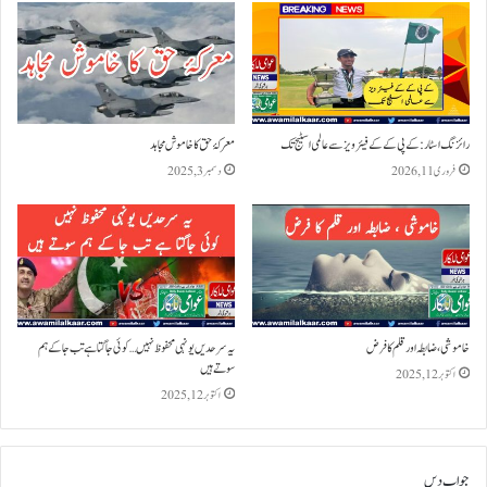
رائزنگ اسٹار: کے پی کے کے فیئر ویز سے عالمی اسٹیج تک
معرکۂ حق کا خاموش مجاہد
فروری 11, 2026
دسمبر 3, 2025
خاموشی ، ضابطہ اور قلم کا فرض
یہ سرحدیں یونہی محفوظ نہیں… کوئی جاگتا ہے تب جا کے ہم
سوتے ہیں
اکتوبر 12, 2025
اکتوبر 12, 2025
جواب دیں