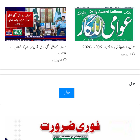
عوامی للکار راولپنڈی بروز جمعرات 06 اگست 2026
صومالیہ کے اعلیٰ سطحی دفاعی وفد کی سربراہ پاک فضائیہ سے
ملاقات
1 دن ago
1 دن ago
تلاش
تلاش