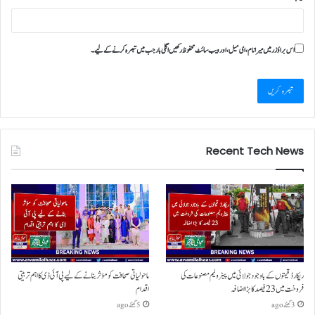
اس براؤزر میں میرا نام، ای میل، اور ویب سائٹ محفوظ رکھیں اگلی بار جب میں تبصرہ کرنے کےلیے۔
Recent Tech News
ریکارڈ قیمتوں کے باوجود جولائی میں پیٹرولیم مصنوعات کی
ماحولیاتی صحافت کو مؤثر بنانے کے لیے پی آئی ڈی کا اہم تربیتی
فروخت میں 23 فیصد کا بڑا اضافہ
اقدام
3 گھنٹے ago
5 گھنٹے ago