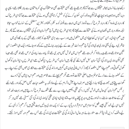
ہر گھڑی درد کے پیوند لگے جاتے ہیں
دیکھا جائے انسان ہمیشہ حقیقتوں سے بھاگتا پھرتا ھے چاھے کیسی حقیقت بھی ہو مثلاً اک بچہ کمرہ امتحان سے باہر نکلتا ھے اسکا پرچہ
ویسا نہیں ہوتا جیسا ہونا چاھیے تھا لیکن وہ خود کو پر سکون کرنے کی کوشش کرتا یعنی فیل ہونے کی حقیقت سے بھاگتا اسی طرح اک
کاروباری بندہ اگر کاروبار شروع کرے تو وہ زہن میں بہت سے فوائد کو مد نظر رکھتا اور بہترین مستقبل کے سُہانے خواب سجاتا
جبکہ وہ کاروبار میں نقصان ہونے کی حقیقت سے چھپتا پھرتا اسی طرح دنیا میں آج ھم انسان ذندگی کی حقیقتوں سے بھاگتے پھرتے
ہیں ھم دنیاوی رہن سہن لباس کھانا پینا اسی میں مشغول ہیں اور سب سے بڑی حقیقت کو جھٹلا رھے یعنی کے بارگاہ الہی میں
خاظری دینے کی یعنی ہماری ابدی ذندگی آج ھم دولت شہرت کے لیے پسینہ بہاتے ہیں کے کچھ ہو جائے اور ایک ہی مقصد زہن
نشین ہوتا ھے وہ ھے پیسہ بنانا اگر غربت ھے ھم اس میں خوش نہیں امیری ھے تو زیادہ سے زیادہ کی حرص ھے جو بھی ھے جیسا
بھی لیکن ہماری یہ ذندگی اتنی آسان سہل نہیں اسکے کئی چکر ہیں انسان جس طرح یہ دنیا گھول ھے اسی طرح یہ دنیا انسان کو گھول
گھول گھماتی اور ھم اپنے اصل مقصد کو چھوڑ کر اس فانی جہان میں گم ہیں اور ذندگی کی حقیقت سے انکاری ھیں یعنی کے اپنے رب
کے خضور جانے سے ڈرتے حوفزدہ ہیں اصلی حقیقت تو وہ ھے مگر ھم پہچاننے سے قاصر ہیں اور ھم اس دنیا میں کئی کڑوے
گھونٹ پیتے ہیں جھوٹ سچ کا سہارا لیتے ہیں صرف اپنے عیش و آرام کے لیے حالانکہ یہ مقصد حیات نہیں اصل کچھ اور ھے اسکے
برعکس ھم انسان کسی حال میں خوش نہیں زرا کمی تنگی دیکھیں اپنے رب سے گلے شکوے شروع کر دیتے ہیں اور بہت دفعہ خود
کشی کے حادثات سامنے رونما ہوتے ہیں وجہ پوچھنے پہ جواب ملتا دنیاوی دنیاوی تنگی کیا ہماری زندگی اتنی سستی ھے نہیں ہرگز
نہیں اسی لیے خود کشی جیسے فعل کو اسلام میں حرام قرار دیا گیا رب کے نزدیک ہماری جانیں بہت قیمتی ہیں اگر ھم زکر الہی کے
لیے وقف کر دیں تو دنیا آخرت سنور جائے بہر حال انسانی زندگی کی حقیقت ابدی زندگی ھے جس سے ھم منہ نہیں موڑ سکتے۔