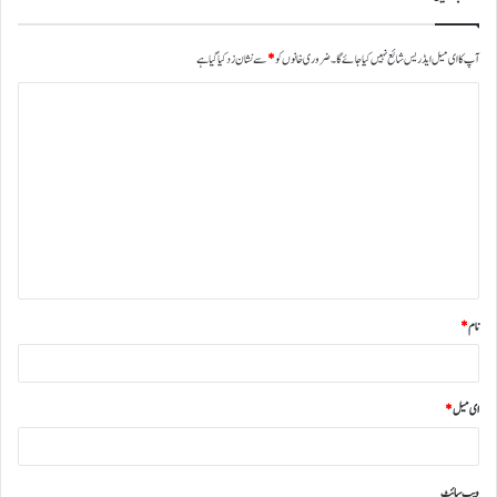
آپ کا ای میل ایڈریس شائع نہیں کیا جائے گا۔
ضروری خانوں کو
*
سے نشان زد کیا گیا ہے
نام
*
ای میل
*
ویب‌ سائٹ