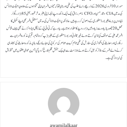
مورخہ 10 فروری 2026 کے ذریعے رائے طلب کی تھی اور بتایا تھا کہ تینوں افسران اپنی تنخواہوں کے علاوہ پراجیکٹ الاؤنس
کی مد میں CIA وقار حسن اور CFO ناصر رزاق ایک ایک لاکھ روپے جبکہ ڈپٹی مینجر مدثر ظہور بھٹی 85 ہزار ریگولر
بنیادوں پر ہر ماہ بغیر بورڈ منظوری کے وصول کر رہے ہیں. حالانکہ پراجیکٹ الاؤنس کی مد میں مستقل افسر بھی اپنے سکیل کا
محض 20 فیصد یا زیادہ سے زیادہ بیس ہزار روپے کا حقدار ہوتا ہے۔ یاد رہے کہ ٹی ائی پی کے لیگل ایڈوائزر نے بھی چیف فنانس
افسر محمد علی کے موقف کی تائید کرتے ہوئے غیر قانونی اور بورڈ منظوری کے بغیر ہڑپ کردہ تمام رقم کی مذکورہ افسران سے
ریکوری اور معاملے کی انکوائری کی سفارش کی تھی تاہم کرپٹ عناصر کی سرکوبی کی بجائے انکے دباؤ پر مذکورہ معاملے کی نشاندہی
کرنے والے افسر کے دفاتر کو سیل کرتے ہوئے ملازمت سے ہی بیک جنبش قلم فارغ کر دیا گیا جس پر عوامی حلقوں میں تشویش
کی لہر دوڑ گئی ہے۔
awamilalkaar