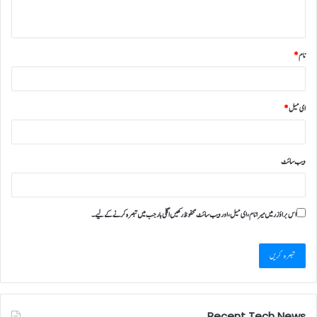
نام
*
ای میل
*
ویب‌ سائٹ
اس براؤزر میں میرا نام، ای میل، اور ویب سائٹ محفوظ رکھیں اگلی بار جب میں تبصرہ کرنے کےلیے۔
Recent Tech News