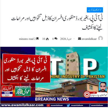
نمائندگان کی خبریں
ٹی آئی پی،بغیر بورڈ منظوری افسران کا ڈبل تنخواہیں اور مراعات
لینے کا انکشاف
Send
awamilalkaar
جون 1, 2026
0
10
2 minutes read
an
email