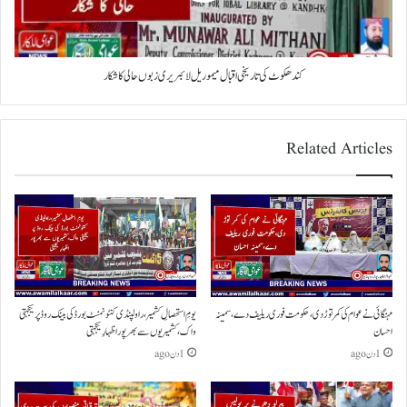
کندھکوٹ کی تاریخی اقبال میموریل لائبریری زبوں حالی کا شکار
Related Articles
مہنگائی نے عوام کی کمر توڑ دی،حکومت فوری ریلیف دے،سمینہ
یومِ استحصالِ کشمیر،راولپنڈی کنٹونمنٹ بورڈ کی بینک روڈ پر یکجہتی
احسان
واک،کشمیریوں سے بھرپور اظہارِ یکجہتی
1 دن ago
1 دن ago