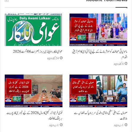
ماحولیاتی صحافت کو مؤثر بنانے کے لیے پی آئی ڈی کا اہم تربیتی
عوامی للکار راولپنڈی بروز جمعرات 06 اگست 2026
اقدام
24 گھنٹے ago
4 گھنٹے ago
صومالیہ کے اعلیٰ سطحی دفاعی وفد کی سربراہ پاک فضائیہ سے
فوجی فرٹیلائزر کمپنی کا سال 2026 کے لیے تیسری کارپوریٹ
ملاقات
بریفنگ کا انعقاد
1 دن ago
1 دن ago