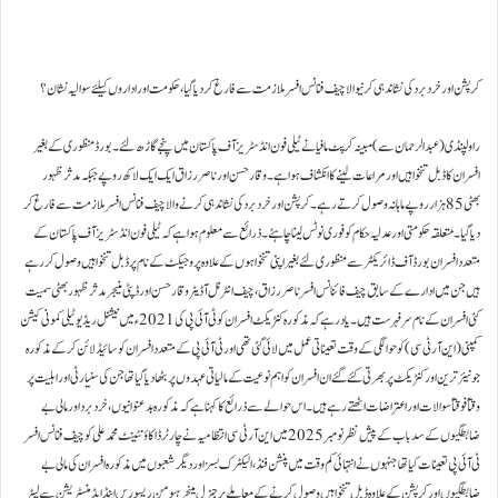
کرپشن اور خردبرد کی نشاندہی کرنیوالا چیف فنانس افسر ملازمت سے فارغ کر دیا گیا،حکومت اور اداروں کیلئے سوالیہ نشان ؟
راولپنڈی (عبدالرحمان سے) مبینہ کرپٹ مافیا نے ٹیلی فون انڈسٹریز آف پاکستان میں پنجے گاڑھ لئے۔ بورڈ منظوری کے بغیر
افسران کا ڈبل تنخواہیں اور مراعات لینے کا انکشاف ہوا ہے۔ وقار حسن اور ناصر رزاق ایک ایک لاکھ روپے جبکہ مدثر ظہور
بھٹی 85 ہزار روپے ماہانہ وصول کرتے رہے۔ کرپشن اور خرد برد کی نشاندہی کرنے والا چیف فنانس افسر ملازمت سے فارغ کر
دیا گیا۔ متعلقہ حکومتی اور عدلیہ حکام کو فوری نوٹس لینا چاہئے۔ ذرائع سے معلوم ہوا ہے کہ ٹیلی فون انڈسٹریز آف پاکستان کے
متعدد افسران بورڈ آف ڈائریکٹر سے منظوری لئے بغیر اپنی تنخواہوں کے علاوہ پروجیکٹ کے نام پر ڈبل تنخواہیں وصول کر رہے
ہیں جن میں ادارے کے سابق چیف فائنانس افسر ناصر رزاق، چیف انٹرنل آڈیٹر وقار حسن اور ڈپٹی منیجر مدثر ظہور بھٹی سمیت
کئی افسران کے نام سر فہرست ہیں۔ یاد رہے کہ مذکورہ کنٹریکٹ افسران کو ٹی آئی پی کی 2021ء میں نیشنل ریڈیو ٹیلی کمونی کیشن
کمپنی (این آر ٹی سی) کو حوالگی کے وقت تعیناتی عمل میں لائی گئی تھی اور ٹی آئی پی کے متعدد افسران کو سائیڈ لائن کر کے مذکورہ
جونیئر ترین اور کنٹریکٹ پر بھرتی کئے گئے ان افسران کو اہم نوعیت کے مالیاتی عہدوں پر بٹھا دیا گیا تھا جن کی سنیارٹی اور اہلیت پر
وقتاً فوقتاً سوالات اور اعتراضات اٹھتے رہے ہیں۔ اس حوالے سے ذرائع کا کہنا ہے کہ مذکورہ بدعنوانیوں، خرد برد اور مالی بے
ضابطگیوں کے سدباب کے پیش نظر نومبر 2025 میں این آر ٹی سی انتظامیہ نے چارٹرڈ اکاؤنٹینٹ محمد علی کو چیف فنانس افسر
ٹی آئی پی تعینات کیا تھا جنہوں نے انتہائی کم وقت میں پنشن فنڈ، الیکٹرک بسز اور دیگر شعبوں میں مذکورہ افسران کی مالی بے
ضابطگیوں اور کرپشن کے علاوہ ڈبل تنخواہیں وصول کرنے کے معاملے پر جنرل مینجر ہیومن ریسورس اینڈ ایڈمنسٹریشن سے لیٹر