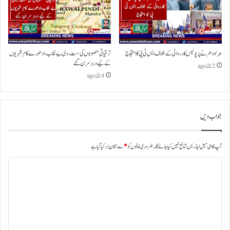
ببرلو دھرنے پر پولیس کارروائی کے خلاف ایس ٹی پی کا احتجاج
ترقیاتی منصوبوں کی سست روی بے نقاب،ادھورے کام شہریوں
کے لیے دردِ سر بن گئے
2 ہفتے ago
4 ہفتے ago
جواب دیں
آپ کا ای میل ایڈریس شائع نہیں کیا جائے گا۔
ضروری خانوں کو
*
سے نشان زد کیا گیا ہے