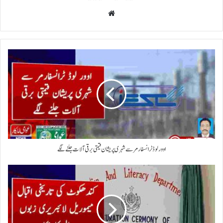
Website
اوور لوڈ ٹرانسفارمر سے شہری پریشان قیمتی برقی آلات جلنے لگے