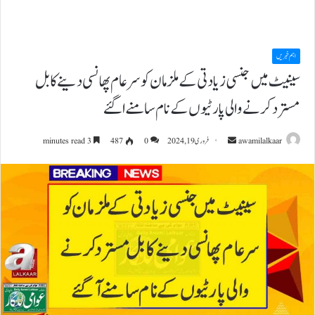
اہم خبریں
سینیٹ میں جنسی زیادتی کے ملزمان کو سرعام پھانسی دینے کا بل
مسترد کرنے والی پارٹیوں کے نام سامنے اگئے
Send
awamilalkaar
فروری 19, 2024
0
487
3 minutes read
an
email