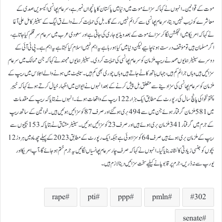
موت کے قوانین۔ انہوں نے کہا کہ سزائے موت میں دنیا میں پاکستان کا پانچواں نمبر ہے، سر عام پھانسی اکیسویں صدی کے
معاشرے کو زیب نہیں دیتا، سر عام پھانسی سے کرائم نہیں رکے گا۔بل کی حمایت کرنے والے ق لیگ کے سینیٹر کامل علی آغا
نے کہا کہ امریکا میں انجکشن لگا کر سزائے موت کے بعد ویڈیو جاری کی جاتی ہے اور سعودی عرب میں سرعام سر قلم کیا جاتا ہے،
اگر مسلمان ہیں تو مؤقف درست ہونا چاہیے لیکن دنیا میں کیا ہو رہا ہے یہ اہم نہیں اسلام کیا کہتا ہے یہ اہم ہے۔ پی ٹی آئی کے
دوسرے سینیٹر ہمایوں مہمد نے ریپ ملزمان کو سرعام پھانسی کی حمایت کر دی۔سینیٹر ہمایوں مہمند نے کہا کہ جن ممالک میں سرعام
سزائیں ہیں وہاں جرائم کم ہیں، جہاں ہاتھ کاٹے جاتے ہیں وہاں چوری بھی کم ہیں۔ سینیٹ میں ہونے والے اجلاس میں ریپ کے
ملزمان کو سرعام پھانسی کی سزا دینے سے متعلق بل پیش کرنے کے بعد انہوں نے ایوان میں اظہار خیال کرتے ہوئے کہا کہ خیبر
پختونخوا کی پانچ سال کی رپورٹ کے مطابق ایک ہزار 122 ریپ کے واقعات ہوئے۔انہوں نے بتایا کہ ریپ کے مقدمات
میں 581 ملزمان گرفتار ہوئے جن میں سے 494 بری ہوگئے اور صرف 87 کو سزائیں ہوئیں ہیں۔ خواتین کے ساتھ ریپ
کے جرم میں گرفتار 341 ملزمان بری ہوئے ہیں اور صرف 23 کو سزائیں ہوئیں۔ سینیٹر مشتاق نے بتایا کہ 153 بچیوں سے
ریپ کے ملزمان بری ہوئے ہیں صرف 64 کو سزا ہوئی ہے جبکہ ایک رپورٹ کے مطابق 2023 کے پہلے چھ ماہ میں ہر وز 12
بچوں کو جنسی زیادتی کا نشانہ بنایا گیا۔ انہوں نے کہا کہ صرف چار سرعام پھانسیاں لگائیں یہ جرم ختم ہو جائے گا، آپ امریکا اور
یورپ سے نہ ڈریں، جرم پر قابو پانے کیلیے سخت سزائیں دینا لازم ہیں۔
rape
pti
ppp
pmln
302
senate