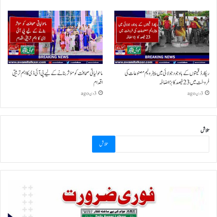
ریکارڈ قیمتوں کے باوجود جولائی میں پیٹرولیم مصنوعات کی
ماحولیاتی صحافت کو مؤثر بنانے کے لیے پی آئی ڈی کا اہم تربیتی
فروخت میں 23 فیصد کا بڑا اضافہ
اقدام
3 دن ago
3 دن ago
تلاش
تلاش