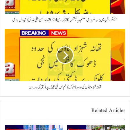
آئیسکو ریجن میں بوجہ ضروری سسٹم مینٹیننس 20فروری 2024ء عارضی بجلی بندش کا شیڈول جاری
تھانہ شہزاد ٹاؤن کی حدود ڈھوک کاظم میں نجی کلینک پر ڈکیتی کی واردات
Related Articles