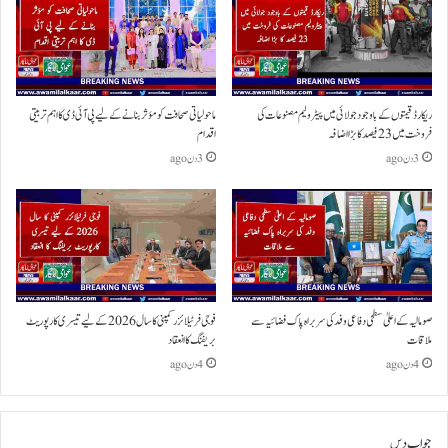
ریکارڈ قیمتوں کے باوجود جولائی میں پیٹرولیم مصنوعات کی
ماحولیاتی صحافت کو مؤثر بنانے کے لیے پی آئی ڈی کا اہم تربیتی
فروخت میں 23 فیصد کا بڑا اضافہ
اقدام
3 دن ago
3 دن ago
صومالیہ کے اعلیٰ سطحی دفاعی وفد کی سربراہ پاک فضائیہ سے
فوجی فرٹیلائزر کمپنی کا سال 2026 کے لیے تیسری کارپوریٹ
ملاقات
بریفنگ کا انعقاد
4 دن ago
4 دن ago
جواب دیں