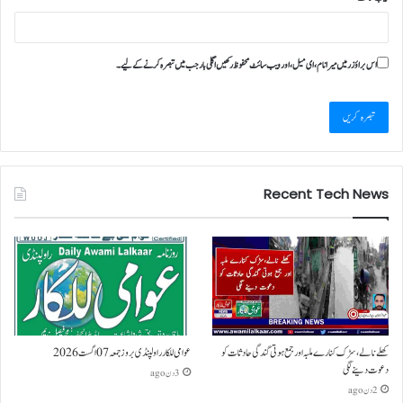
اس براؤزر میں میرا نام، ای میل، اور ویب سائٹ محفوظ رکھیں اگلی بار جب میں تبصرہ کرنے کےلیے۔
Recent Tech News
کھلے نالے،سڑک کنارے ملبہ اور جمع ہوتی گندگی حادثات کو
عوامی للکار راولپنڈی بروز جمعہ 07 اگست 2026
دعوت دینے لگی
3 دن ago
2 دن ago