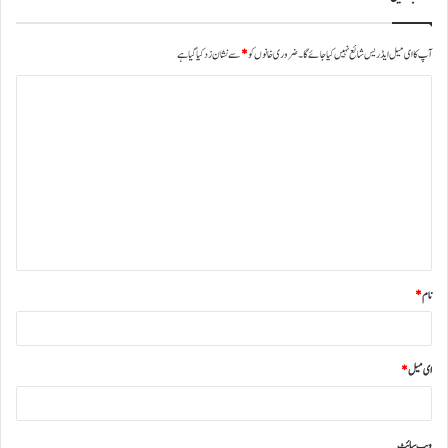
آپ کا ای میل ایڈریس شائع نہیں کیا جائے گا۔
ضروری خانوں کو
*
سے نشان زد کیا گیا ہے
نام
*
ای میل
*
ویب‌ سائٹ