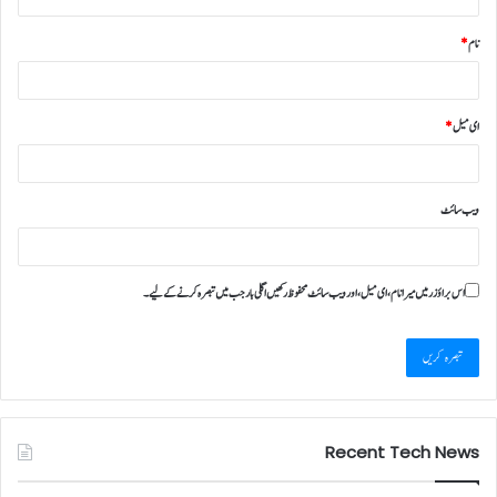
نام
*
ای میل
*
ویب‌ سائٹ
اس براؤزر میں میرا نام، ای میل، اور ویب سائٹ محفوظ رکھیں اگلی بار جب میں تبصرہ کرنے کےلیے۔
Recent Tech News