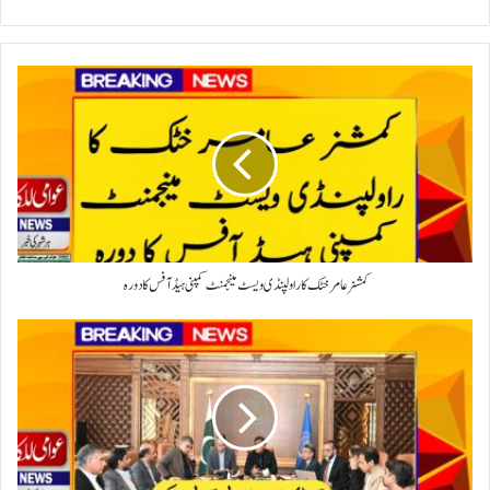
کمشنر عامر خٹک کا راولپنڈی ویسٹ مینجمنٹ کمپنی ہیڈ آفس کا دورہ