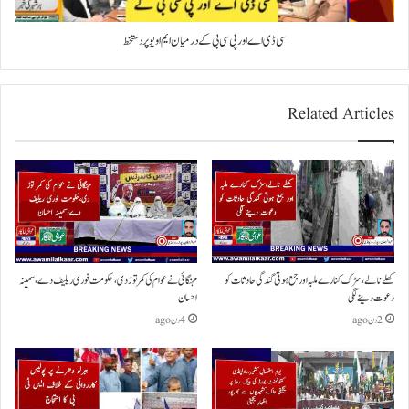
سی ڈی اے اور پی سی بی کے درمیان ایم او یو پر دستخط
Related Articles
کھلے نالے،سڑک کنارے ملبہ اور جمع ہوتی گندگی حادثات کو
مہنگائی نے عوام کی کمر توڑ دی،حکومت فوری ریلیف دے،سمینہ
دعوت دینے لگی
احسان
2 دن ago
4 دن ago