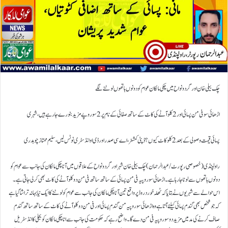
چک بیلی خان اور گردو نواح میں چکی مالکان عوام کو دونوں ہاتھوں لوٹنے لگے
اڑھائی سو فی من پسائی اور 2کلو آٹے کی کاٹ کے ساتھ صفائی کے نام پر 2سو روپے مزید بٹورے جا رہے ہیں،شہری
پسائی قیمت وصولی کے بعد 2کلو کاٹ کیوں؟ ڈپٹی کمشنر،اے سی صدر اور ڈی او انڈسٹری نوٹس لیں،سلیم ممتاز چوہدری
راولپنڈی (خصوصی رپورٹ/عبدالرحمان) چک بیلی خان شہر اور گردونواح کے علاقوں میں آٹا چکی مالکان کی جانب سے عوام کو
دونوں ہاتھوں سے لوٹا جا رہا ہے۔ اڑھائی سو روپیہ فی من پسائی کے ساتھ ساتھ فی من دو کلو آٹے کی کاٹ بھی کر لی جاتی ہے۔
اس حوالے سے شہریوں نے بتایا کہ ٹھلہ خورد روڈ پر واقع تین آٹا چکی مالکان کی جانب سے عوام کو لوٹنے کا ایک نیا بہانہ تراشا گیا ہے
کہ جو شخص بھی گندم پسائی کیلئے آتا ہے وہ اڑھائی سو روپیہ من گندم پسائی اور فی من دو کلو آٹے کی کاٹ کے ساتھ ساتھ گندم
صاف کرنے کی مد میں مزید دو سو روپیہ فی من دے گا۔ واضح رہے کہ حکومت کی جانب سے اٹا چکی مالکان کو بجلی کا انڈسٹریل