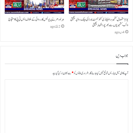
یومِ استحصالِ کشمیر،راولپنڈی کنٹونمنٹ بورڈ کی بینک روڈ پر یکجہتی
ببرلو دھرنے پر پولیس کارروائی کے خلاف ایس ٹی پی کا احتجاج
واک،کشمیریوں سے بھرپور اظہارِ یکجہتی
2 ہفتے ago
4 دن ago
جواب دیں
آپ کا ای میل ایڈریس شائع نہیں کیا جائے گا۔
ضروری خانوں کو
*
سے نشان زد کیا گیا ہے