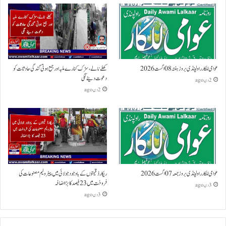
عوامی للکار راولپنڈی بروز ہفتہ 08 اگست 2026
کھلے نالے،سڑک کنارے ملبہ اور جمع ہوتی گندگی حادثات کو
دعوت دینے لگی
2 دن ago
2 دن ago
عوامی للکار راولپنڈی بروز جمعہ 07 اگست 2026
ریکارڈ قیمتوں کے باوجود جولائی میں پیٹرولیم مصنوعات کی
فروخت میں 23 فیصد کا بڑا اضافہ
3 دن ago
3 دن ago