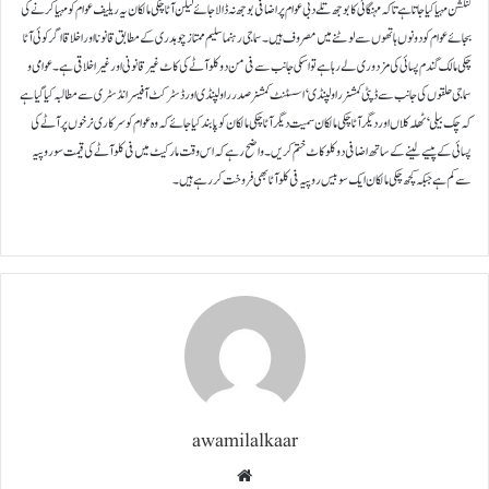
کنکشن مہیا کیا جاتا ہے تاکہ مہنگائی کا بوجھ تلے دبی عوام پر اضافی بوجھ نہ ڈالا جائے لیکن آٹا چکی مالکان یہ ریلیف عوام کو مہیا کرنے کی
بجائے عوام کو دونوں ہاتھوں سے لوٹنے میں مصروف ہیں۔ سماجی رہنما سلیم ممتاز چوہدری کے مطابق قانونا اور اخلاقا اگر کوئی آٹا
چکی مالک گندم پسائی کی مزدوری لے رہا ہے تو اسکی جانب سے فی من دو کلو آٹے کی کاٹ غیر قانونی اور غیر اخلاقی ہے۔ عوامی و
سماجی حلقوں کی جانب سے ڈپٹی کمشنر راولپنڈی‘ اسسٹنٹ کمشنر صدر راولپنڈی اور ڈسٹرکٹ آفیسر انڈسٹری سے مطالبہ کیا گیا ہے
کہ چک بیلی‘ ٹھلہ کلاں اور دیگر آٹا چکی مالکان سمیت دیگر آٹا چکی مالکان کو پابند کیا جائے کہ وہ عوام کو سرکاری نرخوں پر آٹے کی
پسائی کے پیسے لینے کے ساتھ اضافی دو کلو کاٹ ختم کریں۔ واضح رہے کہ اس وقت مارکیٹ میں فی کلو آٹے کی قیمت سو روپیہ
سے کم ہے جبکہ کچھ چکی مالکان ایک سو بیس روپیہ فی کلو آٹا بھی فروخت کر رہے ہیں۔
awamilalkaar
Website