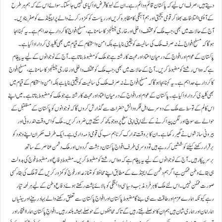
دیتے ہیں، صرف اس لیے کہ پاکستان قائم و دائم رہے۔ ان کے لہو کا قرض ادا کیا ہی نہیں جا سکتا۔ سوائے اس کے کہ ہم ہرطرح
کے آپسی اختلافات بھلا کر قومی یکجہتی اور ہم آہنگی کا مظاہرہ کریں اور ریاست کو کمزور کرنے والے پراپیگنڈے کو صفر بنا دیں۔
آج کے حالات میں بھی، جب ملک کو مختلف داخلی اور خارجی چیلنجز کا سامنا ہے، مسلح افواج کا کردار بے حد اہم ہے۔ یہ کہنا بجا
ہوگا کہ مسلح افواج نے نہ صرف ملک کی سالمیت کو یقینی بنایاہے بلکہ امن و استحکام کے قیام میں بھی کلیدی کردار ادا کیا ہے۔
پاکستان کے عوام اور افواج کے درمیان اعتماد اور محبت کا رشتہ ہے جو ملک کو مضبوط بناتاہے۔ آج کے نوجوانوں کے لیے یہ پیغام
ہے کہ وہ اس رشتے کو مضبوط کریں۔ آج کے حالات میں بھی، جب ملک کو مختلف داخلی اور خارجی چیلنجز کا سامنا ہے، مسلح افواج
کا کردار بے حد اہم ہے۔ یہ کہنا بجا ہوگا کہ مسلح افواج نے نہ صرف ملک کی سالمیت کو یقینی بنایاہے بلکہ امن و استحکام کے قیام میں
بھی کلیدی کردار ادا کیا ہے۔پاکستان کے عوام اور افواج کے درمیان اعتماد اور محبت کا رشتہ ہے جو ملک کو مضبوط بناتاہے۔ میں اپنے
اس کالم کے توسط سے ملک کے دوسرے اہل فکر و دانش حضرات سے گذارش کروں گا کہ نوجوانوں کو پاکستان کے مستقبل کے
حوالے سے سوچ اور لگن پیدا کرنے کےلئے اپنی اپنی سطح پر وہ جو کچھ کر سکتے ہیں ضرورکریں۔ ملک کو اس وقت اندرونی اور
بیرونی سازشوں نے گھیر رکھا ہے۔ ان کا بروقت تدارک کرنا ہم سب کی قومی ذمہ داری ہے۔ ایک طرف حکمران اپنے وجود کو
برقرار رکھنے کیلئے کوششیں کر رہے ہیں تو دوسری طرف افواج پاکستان دہشت گردوں اور ملک دشمن عناصر کے ساتھ
برسرپیکار ہیں۔ آج کے نوجوانوں کے لیے یہ پیغام ہے کہ وہ اس رشتے کو مضبوط کریں۔ مضبوط دِفاعِ اور مضبوط فوج کی بدولت
ہی بقائے وطن ممکن ہے اگر ہم دشمن کے ایجنڈے کے مطابق اپنے محافظ کو متنازعہ اور فوج کو کمزور کریں گے تو ملک کی بقاء کسی
صورت ممکن نہیں۔ اس لئے ملک کا ہر فرد مذہب و سیاسی وابستگی کو بالائے پشت رکھتے ہوئے دفاع وطن کے لیے ہر لمحہ تیار
رہے کیونکہ ہمارے عزم اور طاقت سے ہی بنے گا مضبوط پاکستان اور افواج پاکستان سے تعلق رکھنے والے بہادر بیٹے اور بیٹیاں
ہمارا مان اور ہماری شان ہیں ہم ان کا حوصلے بنتے رہیں گے تاکہ محافظوں کے حوصلے ہمیشہ بلند رہیں۔ افواجِ پاکستان ہمارا افتخار اور