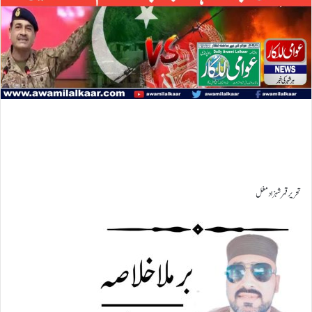
تحریر قمرشہزاد مغل