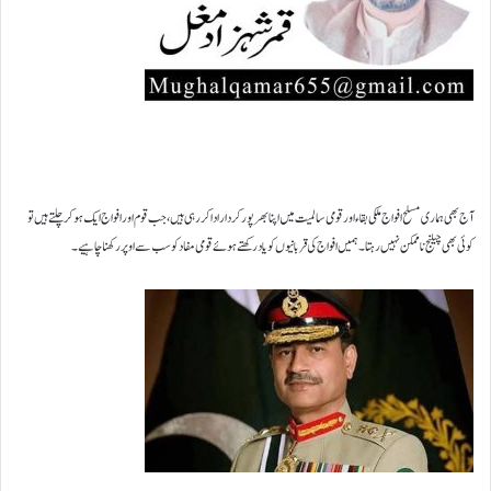
آج بھی ہماری مسلح افواج ملکی بقاء اور قومی سالمیت میں اپنا بھرپور کردار ادا کر رہی ہیں،جب قوم اور افواج ایک ہو کر چلتے ہیں تو
کوئی بھی چیلنج ناممکن نہیں رہتا۔ ہمیں افواج کی قربانیوں کو یاد رکھتے ہوئے قومی مفاد کو سب سے اوپر رکھنا چاہیے۔