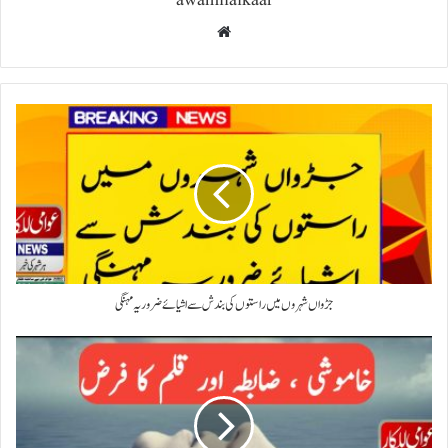
awamilalkaar
Website
جڑواں شہروں میں راستوں کی بندش سے اشیائے ضروریہ مہنگی