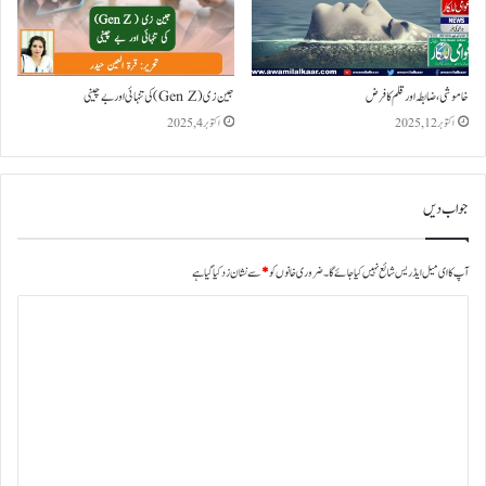
خاموشی ، ضابطہ اور قلم کا فرض
جین زی (Gen Z) کی تنہائی اور بے چینی
اکتوبر 12, 2025
اکتوبر 4, 2025
جواب دیں
آپ کا ای میل ایڈریس شائع نہیں کیا جائے گا۔
ضروری خانوں کو
*
سے نشان زد کیا گیا ہے