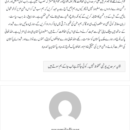
قوم کے ماتھے کا جھومر ہیں ملکی سرحدوں کی حفاظت کا فریضہ افواج اور عوام کا مشترکہ نصب العین ہے۔ جب کوئی مشکل اور کوئی
دشمن ہمارے ارادوں سے مضبوط نہیں تو پھر کیوں نہ ہم آئیں آج سے یہ عہد کریں کہ ہم سب مل کر اس وطنِ عزیز کو خوشحال
بنائیں گے، مل کے ہر دشمن کا مقابلہ کریں گے کیونکہ دِفاعِ وطن سے ہی بقائے وطن ممکن ہے۔ ہمارا پیشہ، مذہب، سیاست،
زبان، علاقہ کوئی بھی ہو مقصد ایک ہی ہو گا کہ ہم وطن کی تعمیر و ترقی میں اپنا کردار ادا کریں گے، ہماری دعائیں ہمارے شہداء
کے ساتھ ہیں، بیشک اپنی مٹی سے محبت کرنے والے ہی اس کی حفاظت کرتے ہیں، مضبوط پاکستان ہی ہماری منزل ہے۔ اللہ تعالیٰ
پاک فوج اور ہمارے ملک پاکستان کو سلامت رکھے، اللہ تعالی ہمارے محافظوں کو اپنی رحمتوں سے نوازے اور شہدائے پاکستان
کی مغفرت فرمائے، وطن عزیز کی حقیقی خادم اور محافظ پاک فوج زندہ باد، پاکستان پائندہ باد
یہ سرحدیں یونہی محفوظ نہیں… کوئی جاگتا ہے تب جا کے ہم سوتے ہیں