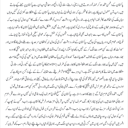
پاکستان کے دشمن متحد ہو کر حملہ آور ہوتے ہیں، زمینی راستے، سفارتی ذرائع اور معاشی میدان سے پاکستان پر حملے کیے جاتے
ہیں۔ اب تو یہ معمول بن چکا ہے۔ اللہ کا شکر ہے کہ ہماری افواج نے جہاں جہاں پاکستان کے لیے مشکلات کھڑی کی گئیں وہاں
وہاں ملک کی حفاظت کا فریضہ انجام دیا ہے۔ اندرونی طور پر دہشت گردوں کو شکست دے کر ملک کا امن بحال کیا ہے جب کہ
اس کے علاوہ ہر محاذ پر ملک کے دفاع کی ذمہ داری کو نبھایا ہے۔ عوام نے بھی ہر مشکل وقت میں افواجِ پاکستان کا ساتھ دیا ہے۔
پاکستان کے دشمنوں کا سب سے بڑا ہدف بھی فوج ہی ہے۔ دشمنوں کی کوشش ہے کہ عوامی سطح پر فوج کو متنازع کیا جائے۔
فوج اور عوام میں دوریاں پیدا کی جائیں۔ پاکستان کے اندر دہشت گردی کی حالیہ لہر کو افغان سرحد پار سے ملنے والی پناہ گاہوں اور
سہولت کاری سے کسی صورت الگ کر کے نہیں دیکھا جا سکتا۔ ایسے نازک وقت میں افغان وزیر خارجہ امیر خان متقی کا دورہ
بھارت اور وہاں سے پاکستان کے خلاف سخت بیانات آئندہ دنوں میں پاک افغان تعلقات میں مزید کشیدگی کی واضح علامت
ہیں۔ مئی میں پاک بھارت جنگ کے بعد افغانستان کا بھارت کی طرف بڑھتا ہوا جھکاؤ پاکستان کے لیے سکیورٹی اور سفارتی
مشکلات میں اضافے کا باعث بن سکتا ہے۔ اس دہرے چیلنج کا مؤثر طریقے سے مقابلہ کرنے کے لیے ناگزیر ہو چکا ہے کہ
مقامی سیاسی قیادت بالخصوص خیبرپختونخوا کی قیادت اپنے فروعی اختلافات کو بالائے طاق رکھتے ہوئے وفاقی حکومت اور عسکری
اداروں کے ساتھ غیر متزلزل قومی یکجہتی کا مظاہرہ کرے۔ قومی بقا کی اس جنگ میں اندرونی تقسیم کسی صورت قابلِ قبول
نہیں۔ متحدہ قومی عزم ہی آگے بڑھنے کا واحد راستہ ہے۔ پاکستان کی مسلح افواج صرف ایک دفاعی لائن نہیں، یہ ہمارے فخر، عزم
اور بقا کی ضمانت ہیں۔ ان کی یونیفارم کا رنگ صرف لباس نہیں، یہ قربانی، عزت اور فرض کا نشان ہے۔ جب دشمن نے چھپ کر
وار کیا، تو ہماری فورسز نے سینہ تان کر جواب دیا۔ جب دہشت گردی نے شہروں کو یرغمال بنایا، تو انہی جوانوں نے خون دے کر
امن کو بحال کیا۔ یہ وہ سپاہی ہیں جو ماؤں کے لاڈلے تھے، لیکن قوم کی خاطر خاکی وردی پہن کر مادرِ وطن کے بیٹے بن گئے۔ یہ وہ
افسر ہیں جن کی راتیں مورچوں میں گزرتی ہیں اور دن میدانِ جنگ میں۔ جو اپنی خوشیاں، اپنے بچے، اپنا آرام، سب کچھ قربان کر