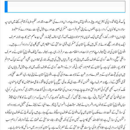
پاک فوج کا شمار دنیا کی بہترین اور پیشہ ور افواج میں ہوتا ہے اور اس ادارے کی عظمت، وقار اور نظم و ضبط کو قائم رکھنے میں ان سپہ
سالاروں کا نمایاں کردار رہا ہے جنھوں نے اپنی فہم و فراست، عسکری بصیرت اور بے مثال قیادت سے ادارے کو مضبوط
بنیادوں پر استوار رکھا۔ انھی میں ایک نمایاں نام موجودہ چیف آف آرمی اسٹاف فیلڈ مارشل سید عاصم منیر کا ہے، جو نہ صرف
ایک باوقار اور منجھے ہوئے جرنیل ہیں بلکہ پاکستان کی عسکری و قومی سلامتی کے استحکام میں بھی کلیدی کردار ادا کر رہے ہیں۔
افواج پاکستان کی تاریخ ہمیشہ اپنے عزم، جرات اور استقامت سے سرفراز رہی ہے۔ ہمیشہ سے آج تک افواج پاکستان نے نہ صرف
داخلی سطح پر دہشت گردی کے خلاف جنگ میں اپنی بھرپور قربانیاں پیش کی ہیں بلکہ خارجی محاذوں پر بھی دشمن کے ناپاک عزائم
کا بھرپور مقابلہ کیا ہے۔ پاکستان کے عوام اور سکیورٹی فورسز نے دہشت گردی کے خلاف جنگ میں جو بے مثال قربانیاں دی
ہیں ان کی قیمت خون کے ہر قطرے اور ہر شہید کے تابوت سے ادا کی گئی ہے۔ افواج پاکستان نے اپنی بہادری، حکمت عملی اور
قومی یکجہتی کے ذریعے نہ صرف اپنے دشمنوں کو شکست دی بلکہ عالمی سطح پر پاکستان کی طاقتور دفاعی صلاحیتوں کا بھی لوہا منوایا۔
ملک کو جب کبھی بھی کوئی خطرہ لاحق ہوتا ہے چاہے وہ سرحدوں کی حفاظت ہو یا اندرونی آفات اور انتشاری گروہوں کی سرکوبی،
ہماری افواج کسی بھی قسم کی قربانی دینے سے دریغ نہیں کرتیں۔ وقت گواہ ہے کہ اگر اس پاک سرزمین نے لہو کا خراج مانگا تو
وہاں افواج پاکستان کے جوانوں اور افسروں نے ہمیشہ سبقت لی۔ افسوس آج پھر سے اغیار کے ایجنڈے کی تکمیل اور یہود و ہنود
کی سازش کے تحت ہمارے ملک پاکستان میں پاک افواج کے خلاف پروپیگنڈے کیے جا رہے ہیں، پاک فوج کے خلاف پراپیگنڈہ
دشمنوں کی سازش ہے، جو انشاءاللہ کبھی کامیاب نہیں ہوگی کیونکہ ملکی وقار، بقاء سلامتی کے تحفظ کے لئے آواز بلند کرنا ہم سب
کی قومی ذمہ داری ہے، جلاؤ گھیراؤ کی سیاست ملکی سلامتی کے لئے خطرناک ہے۔ پاکستان کو ہر دور میں مسائل کا سامنا رہا ہے۔