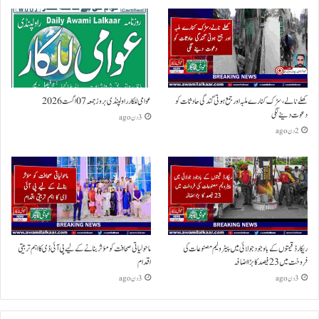
کھلے نالے،سڑک کنارے ملبہ اور جمع ہوتی گندگی حادثات کو
عوامی للکار راولپنڈی بروز جمعہ 07 اگست 2026
دعوت دینے لگی
3 دن ago
2 دن ago
ریکارڈ قیمتوں کے باوجود جولائی میں پیٹرولیم مصنوعات کی
ماحولیاتی صحافت کو مؤثر بنانے کے لیے پی آئی ڈی کا اہم تربیتی
فروخت میں 23 فیصد کا بڑا اضافہ
اقدام
3 دن ago
3 دن ago