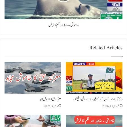
خاموشی ، ضابطہ اور قلم کا فرض
Related Articles
رائزنگ اسٹار: کے پی کے کے فیئر ویز سے عالمی اسٹیج تک
معرکۂ حق کا خاموش مجاہد
فروری 11, 2026
دسمبر 3, 2025