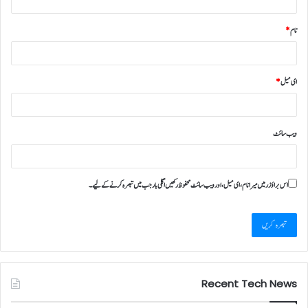
نام
*
ای میل
*
ویب‌ سائٹ
اس براؤزر میں میرا نام، ای میل، اور ویب سائٹ محفوظ رکھیں اگلی بار جب میں تبصرہ کرنے کےلیے۔
Recent Tech News