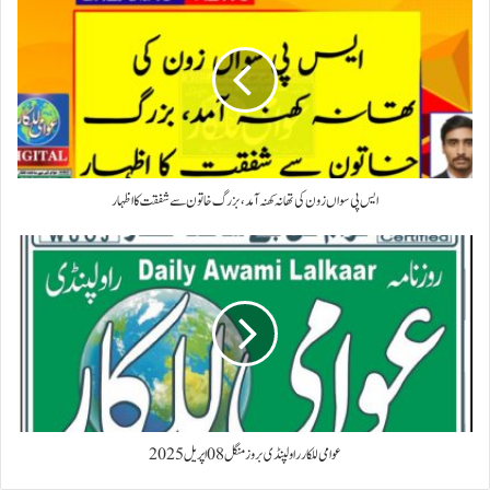
ایس پی سواں زون کی تھانہ کھنہ آمد، بزرگ خاتون سے شفقت کا اظہار
عوامی للکار راولپنڈی بروز منگل 08 اپریل 2025