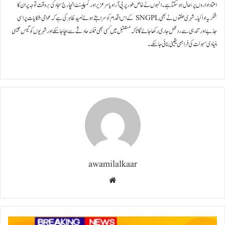
اعتماد اداروں پر بحال ہو سکتا ہے۔ انہوں نے خاص طور پر پی آر او یاسر عزیر اور کمپلینٹ انچارج سجاد کی بروقت توجہ پر ان کا
شکریہ ادا کیا۔شہری حلقوں نے بھی SNGPL کے اس اقدام کو سراہتے ہوئے اُمید ظاہر کی ہے کہ عوامی شکایات پر اسی
جذبے اور تندہی سے ردعمل جاری رکھا جائے گا تاکہ مستقبل میں کسی بھی ممکنہ حادثے سے بچا جا سکے اور شہریوں کو گیس جیسی
بنیادی سہولت کی فراہمی یقینی بنائی جا سکے۔
awamilalkaar
Website