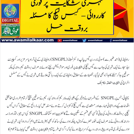
راولپنڈی (احمد ضمیر سے) سوئی ناردرن گیس پائپ لائنز لمیٹڈ (SNGPL) راولپنڈی کے پی آر او یاسر عزیر اور کمپلینٹ
ہیڈ سجاد نے ایک شہری کی جانب سے گیس لیکج کی شکایت پر فوری اور مؤثر ایکشن لیتے ہوئے نہ صرف بروقت ٹیم روانہ کی بلکہ
موقع پر جا کر مسئلے کا جائزہ بھی لیا گیا۔تفصیلات کے مطابق راولپنڈی کے ایک رہائشی علاقے میں شہری نے گیس کے مسلسل
اخراج کی شکایت متعلقہ حکام تک
پہنچائی، جس پر SNGPL کے افسران نے تاخیر کیے بغیر ایک ماہر ٹیم کو روانہ کیا۔ ٹیم نے موقع پر پہنچ کر تمام ضروری حفاظتی
اقدامات کیے اور انتہائی مہارت اور مستعدی سے گیس لیکج کو کنٹرول کرتے ہوئے مسئلہ حل کیا۔ذرائع کے مطابق اگر اس گیس
لیکج پر بروقت کارروائی نہ کی جاتی تو کسی بھی قسم کے سنگین حادثے کا خطرہ پیدا ہو سکتا تھا۔ SNGPL کی اس تیز رفتار اور ذمہ
دارانہ کارروائی نے نہ صرف ایک ممکنہ خطرے کو ٹال دیا بلکہ ادارے کی ساکھ کو بھی بہتر بنانے میں اہم کردار ادا کیا۔شہری نے
ادارے کی فوری توجہ اور پیشہ ورانہ رویے کو سراہتے ہوئے کہا کہ اگر اسی طرح تمام شکایات پر بروقت عمل کیا جائے تو عوام کا