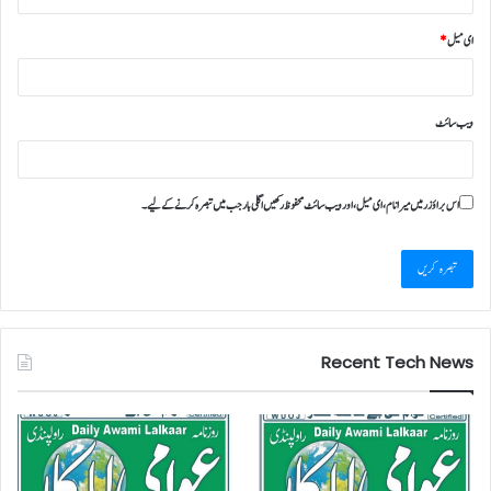
ای میل
*
ویب‌ سائٹ
اس براؤزر میں میرا نام، ای میل، اور ویب سائٹ محفوظ رکھیں اگلی بار جب میں تبصرہ کرنے کےلیے۔
Recent Tech News