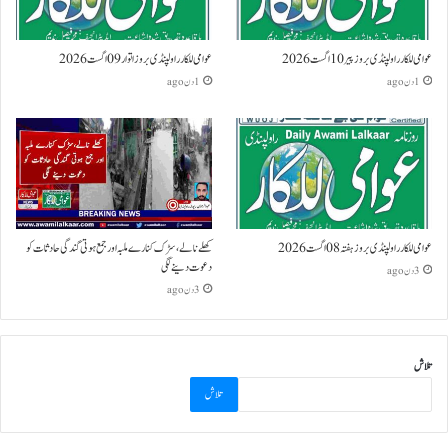
عوامی للکار راولپنڈی بروز پیر 10 اگست 2026
عوامی للکار راولپنڈی بروز اتوار 09 اگست 2026
1 دن ago
1 دن ago
عوامی للکار راولپنڈی بروز ہفتہ 08 اگست 2026
کھلے نالے،سڑک کنارے ملبہ اور جمع ہوتی گندگی حادثات کو
دعوت دینے لگی
3 دن ago
3 دن ago
تلاش
تلاش