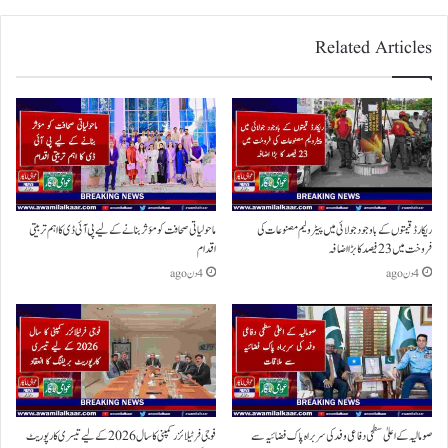
Related Articles
ریکارڈ قیمتوں کے باوجود جولائی میں پیٹرولیم مصنوعات کی
ماحولیاتی صحافت کو مؤثر بنانے کے لیے پی آئی ڈی کا اہم تربیتی
فروخت میں 23 فیصد کا بڑا اضافہ
اقدام
4 دن ago
4 دن ago
صومالیہ کے اعلیٰ سطحی دفاعی وفد کی سربراہ پاک فضائیہ سے
فوجی فرٹیلائزر کمپنی کا سال 2026 کے لیے تیسری کارپوریٹ