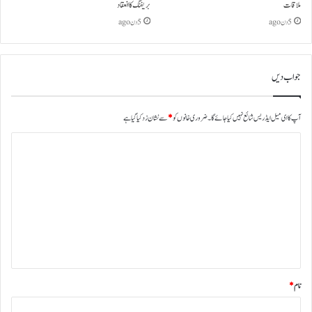
ملاقات
بریفنگ کا انعقاد
5 دن ago
5 دن ago
جواب دیں
آپ کا ای میل ایڈریس شائع نہیں کیا جائے گا۔
ضروری خانوں کو
*
سے نشان زد کیا گیا ہے
نام
*