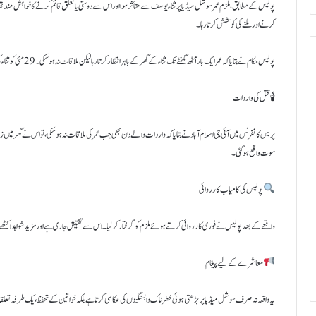
پولیس کے مطابق، ملزم عمر سوشل میڈیا پر ثناء یوسف سے متأثر ہوا اور اس سے دوستی یا تعلق قائم کرنے کا خواہش مند تھا
کرنے اور ملنے کی کوشش کرتا رہا۔
پولیس حکام نے بتایا کہ عمر ایک بار آٹھ گھنٹے تک ثناء کے گھر کے باہر انتظار کرتا رہا لیکن ملاقات نہ ہو سکی۔ 29 مئی کو ثناء کی سالگرہ کے روز بھی عمر نے ملاقات کی کوشش کی، مگر ناکامی کا سامنا کرنا پڑا۔
🕯 قتل کی واردات
پریس کانفرنس میں آئی جی اسلام آباد نے بتایا کہ واردات والے دن بھی جب عمر کی ملاقات نہ ہو سکی، تو اس نے گھر میں زب
موت واقع ہو گئی۔
پولیس کی کامیاب کارروائی
واقعے کے بعد پولیس نے فوری کارروائی کرتے ہوئے ملزم کو گرفتار کر لیا۔ اس سے تفتیش جاری ہے اور مزید شواہد اکٹھے
معاشرے کے لیے پیغام
یہ واقعہ نہ صرف سوشل میڈیا پر بڑھتی ہوئی خطرناک وابستگیوں کی عکاسی کرتا ہے بلکہ خواتین کے تحفظ، یک طرفہ تعلقات