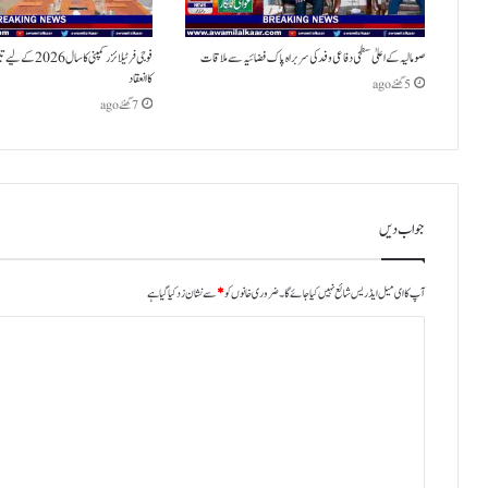
صومالیہ کے اعلیٰ سطحی دفاعی وفد کی سربراہ پاک فضائیہ سے ملاقات
فوجی فرٹیلائزر کمپن
کا انعقاد
5 گھنٹے ago
7 گھنٹے ago
جواب دیں
آپ کا ای میل ایڈریس شائع نہیں کیا جائے گا۔
ضروری خانوں کو
*
سے نشان زد کیا گیا ہے