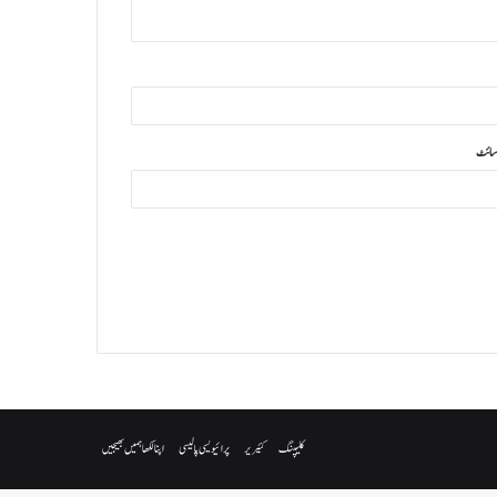
سائٹ
کلیپنگ
کئیریر
پرائیویسی پالیسی
اپنا لکھا ہمیں بھیجیں