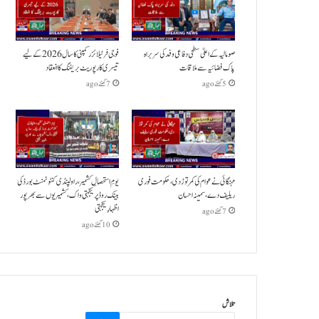
صومالیہ کے اعلیٰ سطحی دفاعی وفد کی سربراہ
فوجی فرٹیلائزر کمپنی کا سال 2026 کے لیے
پاک فضائیہ سے ملاقات
تیسری کارپوریٹ بریفنگ کا انعقاد
5 گھنٹے ago
7 گھنٹے ago
مہنگائی نے عوام کی کمر توڑ دی،حکومت فوری
یومِ استحصالِ کشمیر،راولپنڈی کنٹونمنٹ بورڈ کی
ریلیف دے،سمینہ احسان
بینک روڈ پر یکجہتی واک،کشمیریوں سے بھرپور
اظہارِ یکجہتی
7 گھنٹے ago
10 گھنٹے ago
تلاش