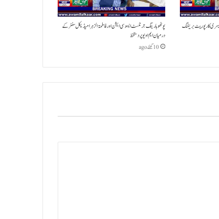
ی کا سال 2026 کے لیے تیسری کارپوریٹ بریفنگ
پوٹھوہار ینگ جرنلسٹ ایسوسی ایشن اور فاطمتہ الزہرا میڈیکل سنٹر کے
درمیان ایم او یو پر دستخط
10 گھنٹے ago