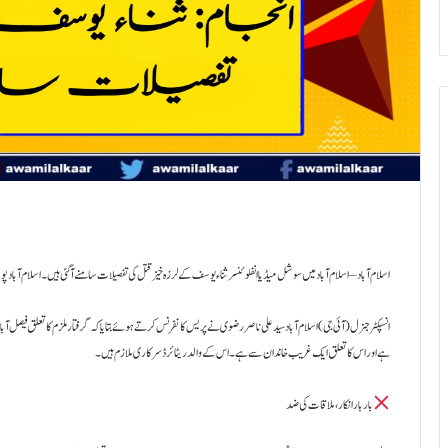
اسلام آباد – اسلام آباد میں سوشل میڈیا انفلوئنسر ثناء یوسف کے لرزہ خیز قتل کی تفصیلات سامنے آ گئی ہیں۔ اسلام آباد پولیس نے واقعے کی تح
انسپکٹر جنرل (آئی جی) اسلام آباد سید علی ناصر رضوی نے پریس کانفرنس کرتے ہوئے بتایا کہ گرفتار ملزم کا تعلق فیصل آ
ہے اور اس کا تعلق ایک غریب خاندان سے ہے۔ اس کے والد ریٹائرڈ سرکاری ملازم ہیں۔
بار بار انکار، ملاقات کی ضد