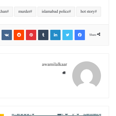
khan
murder
islamabad police
hot story
te
Reddit
Pinterest
Tumblr
LinkedIn
Twitter
Facebook
Share
awamilalkaar
Website