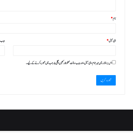
نام
*
ای میل
*
ویب‌ 
اس براؤزر میں میرا نام، ای میل، اور ویب سائٹ محفوظ رکھیں اگلی بار جب میں تبصرہ کرنے کےلیے۔