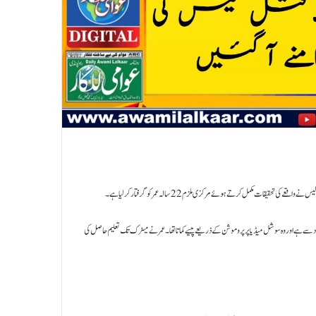
قیقات مکمل کرتے ہوئے مرکزی ملزم 22 سالہ عمر کو گرفتار کر لیا ہے۔
باد سے ہے اور وہ سوشل میڈیا پر پروموشن کے ذریعے پیسے کماتا تھا۔ عمر نے میٹرک تک تعلیم حاصل کی