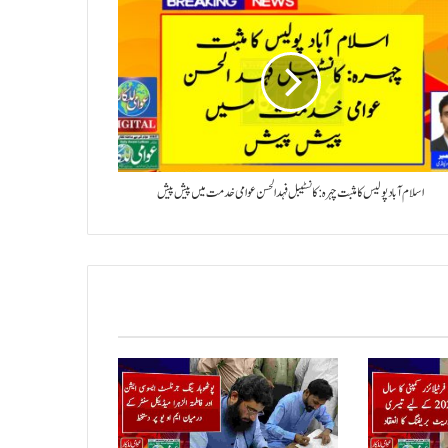
اسلام آباد پولیس کا مثبت چہرہ: کانسٹیبل فہد الحسن عوامی خدمت میں پیش پیش