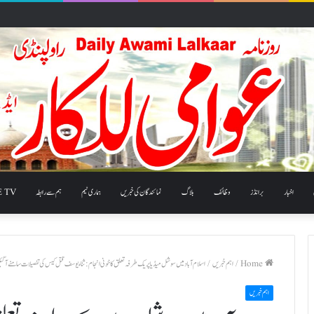
اخبار
برانڈز
وظائف
بلاگ
نمائندگان کی خبریں
ہماری ٹیم
ہم سے رابطہ
E TV
Home
/
اہم خبریں
/
اسلام آباد میں سوشل میڈیا پر یک طرفہ تعلق کا خونی انجام: ثناء یوسف قتل کیس کی تفصیلات سامنے آ گئ
اہم خبریں