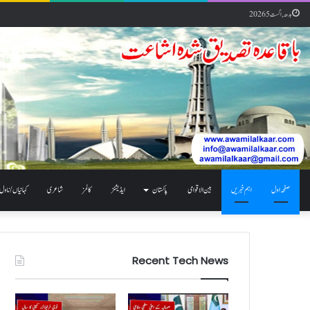
بدھ, اگست 5 2026
صفحہ اول
اہم خبریں
بین الاقوامی
پاکستان
ایڈیشنز
کالمز
شاعری
کہانیاں / ناول
Recent Tech News