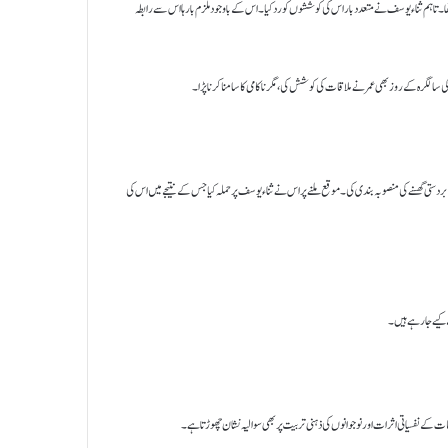
۔ تاہم ثناء یوسف نے متعدد بار اس کی کوششوں کو رد کیا۔ اس کے باوجود ملزم بارہا اس سے رابطہ
ردستی گھسنے کی منصوبہ بندی کی۔ موقع ملنے پر اس نے ثناء یوسف پر حملہ کیا جس کے نتیجے میں اس کی
 کیے جا رہے ہیں۔
 کے نفسیاتی اثرات اور نوجوانوں کی ذہنی تربیت پر بھی سوالیہ نشان چھوڑتا ہے۔