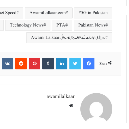
net Speed
AwamiLalkaar.com
5G in Pakistan
Technology News
PTA
Pakistan News
راولپنڈی تجاوزات کے خلاف بڑی کارروائی،Awami Lalkaar
te
Reddit
Pinterest
Tumblr
LinkedIn
Twitter
Facebook
Share
awamilalkaar
Website