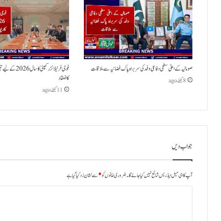
صومالیہ کے اعلیٰ سطحی دفاعی وفد کی سربراہ پاک فضائیہ سے ملاقات
فوجی فرٹیلائزر کمپن
کا انعقاد
8 گھنٹے ago
11 گھنٹے ago
جواب دیں
آپ کا ای میل ایڈریس شائع نہیں کیا جائے گا۔
ضروری خانوں کو
*
سے نشان زد کیا گیا ہے