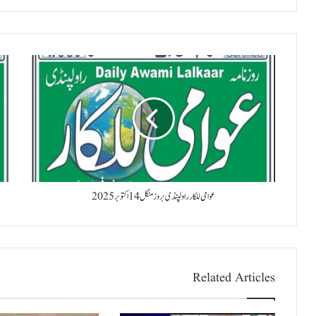
عوامی للکار راولپنڈی بروز منگل 14 اکتوبر 2025
Related Articles