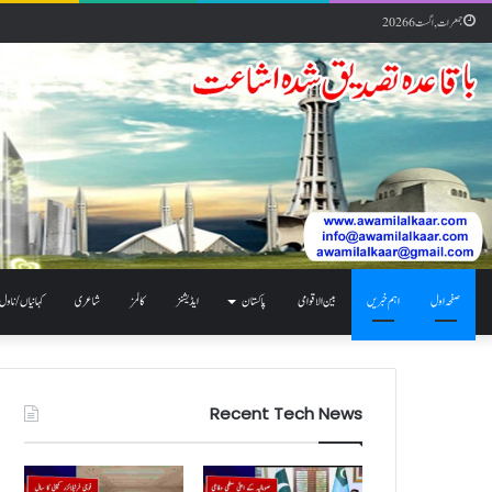
جمعرات, اگست 6 2026
صفحہ اول
اہم خبریں
بین الاقوامی
پاکستان
ایڈیشنز
کالمز
شاعری
کہانیاں / ناول
Recent Tech News