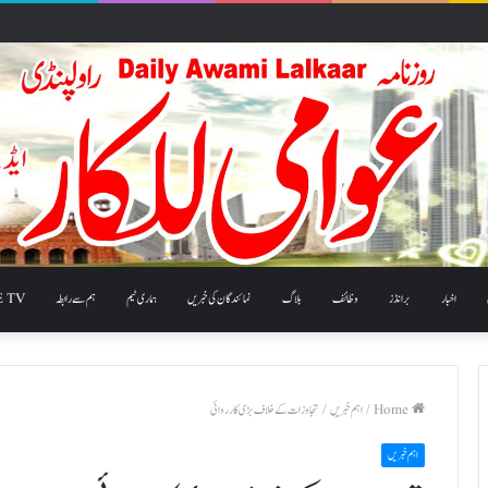
اخبار
برانڈز
وظائف
بلاگ
نمائندگان کی خبریں
ہماری ٹیم
ہم سے رابطہ
E TV
Home
/
اہم خبریں
/
تجاوزات کے خلاف بڑی کارروائی
اہم خبریں