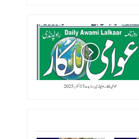
عوامی للکار راولپنڈی بروز بدھ 15 اکتوبر 2025