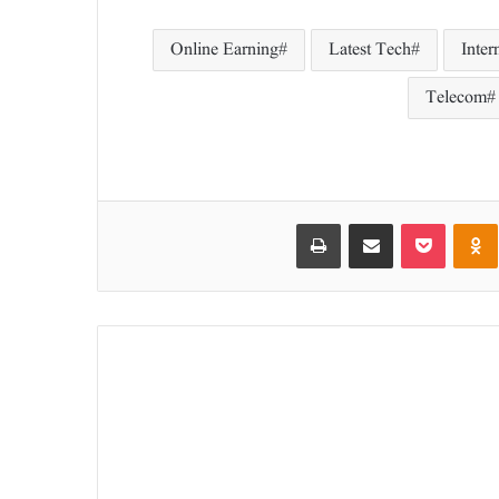
Online Earning
Latest Tech
Inter
Telecom
Print
Share via Email
Pocket
Odnoklassniki
VKontak