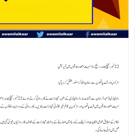
22 نمبر،ٹینچ بھاٹہ،رینج روڈ سمیت متعدد علاقوں میں آپریشن
سڑکوں اور فٹ پاتھوں سے سامان اٹھا کر اسٹور منتقل کر دیا گیا
راولپنڈی (عبدالرحمان سے) کینٹ بو
سمیت متعدد علاقوں میں فٹ پاتھوں اور سڑکوں پر قائم غیر قانونی تجاوزات ہٹا دیں۔ کارروائی کے دوران دوکانوں کے سامن
حکام کے مطابق عوامی شکایات اور ٹریفک کے دباؤ میں اضافے کے باعث تجاوزات کے خلاف کارروائیاں تیز کی گئی ہیں۔ 
عمل میں لائی جائے گی۔