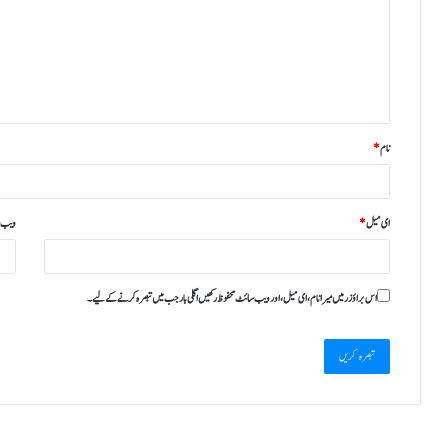
نام
*
ای میل
*
ویب‌ 
اس براؤزر میں میرا نام، ای میل، اور ویب سائٹ محفوظ رکھیں اگلی بار جب میں تبصرہ کرنے کےلیے۔