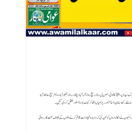
رڈ راولپنڈی کے شعبہ تجاوزات نے کارروائی کرتے ہوئے 22 نمبر، ٹینچ بھاٹہ، ڈھوک سیداں، پیپلز کالونی، مصریال روڈ، رینج روڈ، آلہ آباد، پشاور روڈ، نصیرآباد، ویسٹریج، حافظ آباد
ے رکھا سامان، اسٹالز اور ریڑھیاں اٹھا کر کینٹ بورڈ اسٹور منتقل کر دی گئیں۔
انہوں نے دکانداروں کو تنبیہ کی کہ دوبارہ تجاوزات قائم کرنے والوں کے خلاف سخت کارروائی