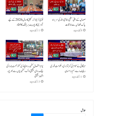
صومالیہ کے اعلیٰ سطحی دفاعی وفد کی سربراہ
فوجی فرٹیلائزر کمپنی کا سال 2026 کے لیے
پاک فضائیہ سے ملاقات
تیسری کارپوریٹ بریفنگ کا انعقاد
8 گھنٹے ago
11 گھنٹے ago
مہنگائی نے عوام کی کمر توڑ دی،حکومت فوری
یومِ استحصالِ کشمیر،راولپنڈی کنٹونمنٹ بورڈ کی
ریلیف دے،سمینہ احسان
بینک روڈ پر یکجہتی واک،کشمیریوں سے بھرپور
اظہارِ یکجہتی
11 گھنٹے ago
13 گھنٹے ago
تلاش