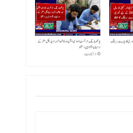
ی کا سال 2026 کے لیے تیسری کارپوریٹ بریفنگ
پوٹھوہار ینگ جرنلسٹ ایسوسی ایشن اور فاطمتہ الزہرا میڈیکل سنٹر کے
درمیان ایم او یو پر دستخط
13 گھنٹے ago