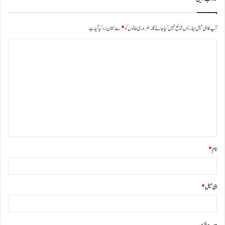
آپ کا ای میل ایڈریس شائع نہیں کیا جائے گا۔
ضروری خانوں کو
*
سے نشان زد کیا گیا ہے
نام
*
ای میل
*
ویب‌ سائٹ