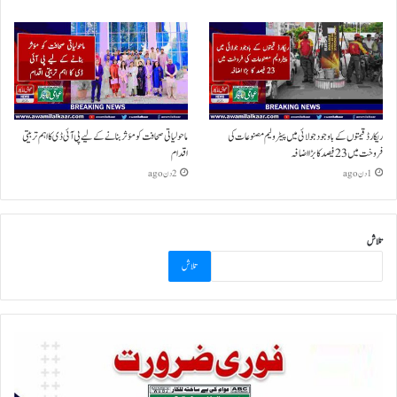
ریکارڈ قیمتوں کے باوجود جولائی میں پیٹرولیم مصنوعات کی
ماحولیاتی صحافت کو مؤثر بنانے کے لیے پی آئی ڈی کا اہم تربیتی
فروخت میں 23 فیصد کا بڑا اضافہ
اقدام
1 دن ago
2 دن ago
تلاش
تلاش