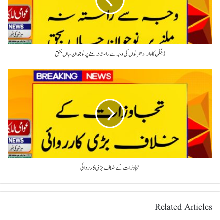
ڈینگی کا وار، دھرنوں کی وجہ سے راستہ نہ ملنے پر نوجوان جاں بحق
تجاوزات کے خلاف بڑی کارروائی
Related Articles