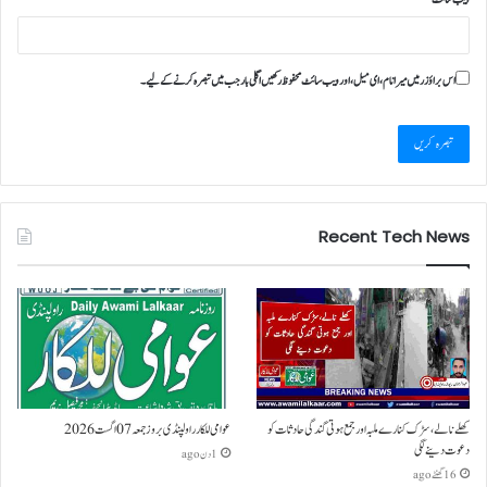
اس براؤزر میں میرا نام، ای میل، اور ویب سائٹ محفوظ رکھیں اگلی بار جب میں تبصرہ کرنے کےلیے۔
Recent Tech News
کھلے نالے،سڑک کنارے ملبہ اور جمع ہوتی گندگی حادثات کو
عوامی للکار راولپنڈی بروز جمعہ 07 اگست 2026
دعوت دینے لگی
1 دن ago
16 گھنٹے ago