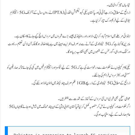
تیاریاں تیز کر دی ہیں۔
ذرائع کے مطابق وزارتِ آئی ٹی اور پاکستان ٹیلی کمیونیکیشن اتھارٹی (PTA) نے رواں سال کے آخر تک 5G اسپیکٹرم
نیلامی کے لیے فریم ورک تیار کر لیا ہے۔
ابتدائی مرحلے میں اسلام آباد، کراچی، لاہور اور راولپنڈی جیسے بڑے شہروں میں سروس لانچ کیے جانے کا امکان ہے۔
ماہرین کا کہنا ہے کہ 5G ٹیکنالوجی کے آنے سے نہ صرف انٹرنیٹ اسپیڈ میں بے پناہ اضافہ ہوگا بلکہ آن لائن تعلیم، ریموٹ
ورکنگ، اور ای-گورننس کے شعبوں میں بھی انقلاب برپا ہوگا۔
ٹیلی کام کمپنیوں نے حکومت سے درخواست کی ہے کہ 5G کے لیے ٹیکسز اور اسپیکٹرم فیس میں کمی کی جائے تاکہ صارفین کو
سستی اور بہتر سروس فراہم کی جا سکے۔
ذرائع کے مطابق 5G ٹیکنالوجی کے ذریعے 1GB فلم صرف چند سیکنڈ میں ڈاؤن لوڈ ہو سکے گی۔
عوامی سطح پر بھی شہری اس نئی سروس کے آغاز کے شدت سے منتظر ہیں۔
اگر حکومت اور کمپنیوں نے مل کر منصوبہ مکمل کر لیا تو پاکستان جنوبی ایشیا کے ان چند ممالک میں شامل ہو جائے گا جہاں 5G
عام صارف کے لیے دستیاب ہوگی۔