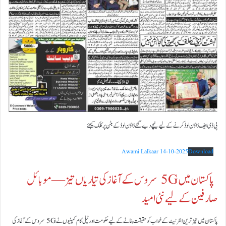
پی ڈی ایف ڈاؤن لوڈ کرنے کے لیے نیچے دیے گئے ڈاؤن لوڈ کے بٹن پر کلک کیجئے
Awami Lalkaar 14-10-2025
Download
پاکستان میں 5G سروس کے آغاز کی تیاریاں تیز — موبائل
صارفین کے لیے نئی امید
پاکستان میں تیز ترین انٹرنیٹ کے خواب کو حقیقت بنانے کے لیے حکومت اور ٹیلی کام کمپنیوں نے 5G سروس کے آغاز کی