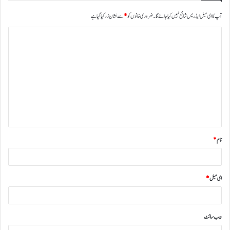
آپ کا ای میل ایڈریس شائع نہیں کیا جائے گا۔
ضروری خانوں کو
*
سے نشان زد کیا گیا ہے
نام
*
ای میل
*
ویب‌ سائٹ