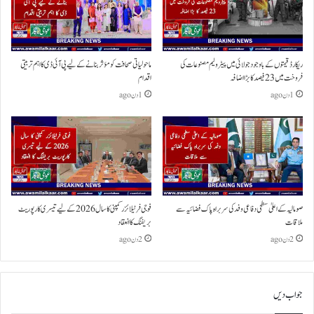
ریکارڈ قیمتوں کے باوجود جولائی میں پیٹرولیم مصنوعات کی
ماحولیاتی صحافت کو مؤثر بنانے کے لیے پی آئی ڈی کا اہم تربیتی
فروخت میں 23 فیصد کا بڑا اضافہ
اقدام
1 دن ago
1 دن ago
صومالیہ کے اعلیٰ سطحی دفاعی وفد کی سربراہ پاک فضائیہ سے
فوجی فرٹیلائزر کمپنی کا سال 2026 کے لیے تیسری کارپوریٹ
ملاقات
بریفنگ کا انعقاد
2 دن ago
2 دن ago
جواب دیں