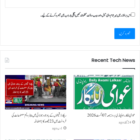
اس براؤزر میں میرا نام، ای میل، اور ویب سائٹ محفوظ رکھیں اگلی بار جب میں تبصرہ کرنے کےلیے۔
Recent Tech News
عوامی للکار راولپنڈی بروز جمعہ 07 اگست 2026
ریکارڈ قیمتوں کے باوجود جولائی میں پیٹرولیم مصنوعات کی
فروخت میں 23 فیصد کا بڑا اضافہ
24 گھنٹے ago
1 دن ago