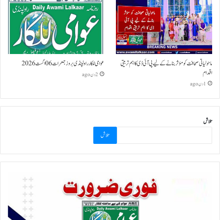
ماحولیاتی صحافت کو مؤثر بنانے کے لیے پی آئی ڈی کا اہم تربیتی
عوامی للکار راولپنڈی بروز جمعرات 06 اگست 2026
اقدام
2 دن ago
1 دن ago
تلاش
تلاش