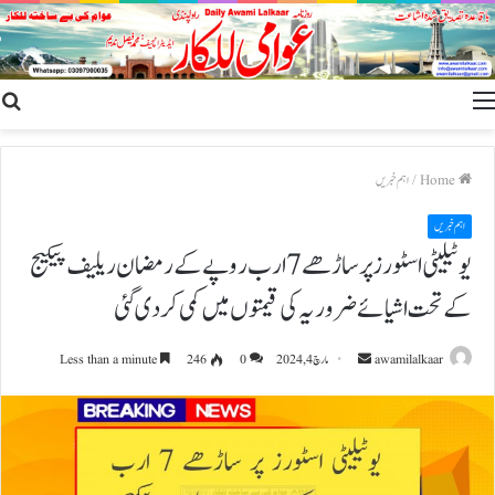
h
Menu
r
Home
/
اہم خبریں
اہم خبریں
یوٹیلیٹی اسٹورز پر ساڑھے 7 ارب روپے کے رمضان ریلیف پیکیج
کے تحت اشیائے ضروریہ کی قیمتوں میں کمی کردی گئی
Send
awamilalkaar
مارچ 4, 2024
0
246
Less than a minute
an
email