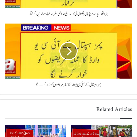
پٹرولنگ پوسٹ پڑہال چکوال کی کارروائی عدالتی مفرور غیاث الدین گرفتار
پمز ہسپتال کے آئی سی یو وارڈ کا عملہ مریضوں کو خوار کرنے لگا
Related Articles