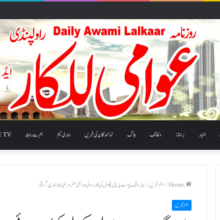
اخبار
برانڈز
وظائف
بلاگ
نمائندگان کی خبریں
ہماری ٹیم
ہم سے رابطہ
E TV
Home
/
اہم خبریں
/
پٹرولنگ پوسٹ پڑہال چکوال کی کارروائی عدالتی مفرور غیاث الدین گرفتار
اہم خبریں