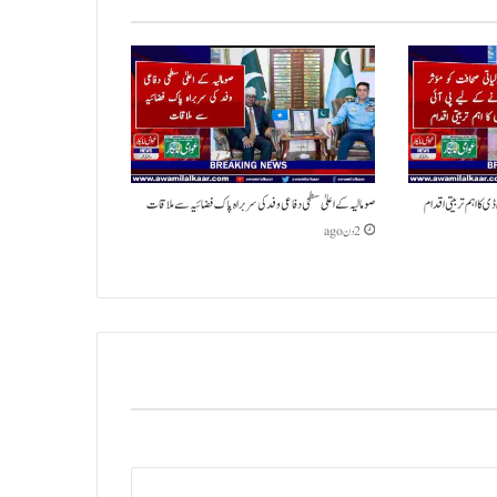
ی کا اہم تربیتی اقدام
صومالیہ کے اعلیٰ سطحی دفاعی وفد کی سربراہ پاک فضائیہ سے ملاقات
2 دن ago