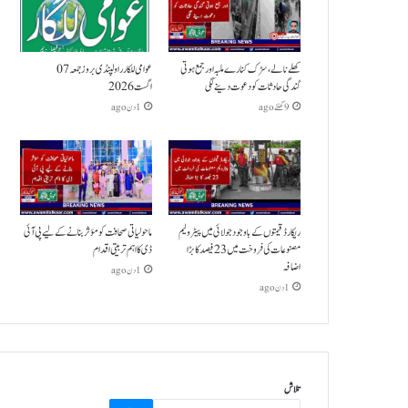
کھلے نالے،سڑک کنارے ملبہ اور جمع ہوتی
عوامی للکار راولپنڈی بروز جمعہ 07
گندگی حادثات کو دعوت دینے لگی
اگست 2026
9 گھنٹے ago
1 دن ago
ریکارڈ قیمتوں کے باوجود جولائی میں پیٹرولیم
ماحولیاتی صحافت کو مؤثر بنانے کے لیے پی آئی
مصنوعات کی فروخت میں 23 فیصد کا بڑا
ڈی کا اہم تربیتی اقدام
اضافہ
1 دن ago
1 دن ago
تلاش