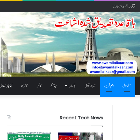
جمعہ, اگست 7 2026
صفحہ اول
اہم خبریں
بین الاقوامی
پاکستان
ایڈیشنز
کالمز
شاعری
کہانیاں / ناول
Recent Tech News