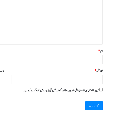
نام
*
ای میل
*
ویب‌ 
اس براؤزر میں میرا نام، ای میل، اور ویب سائٹ محفوظ رکھیں اگلی بار جب میں تبصرہ کرنے کےلیے۔