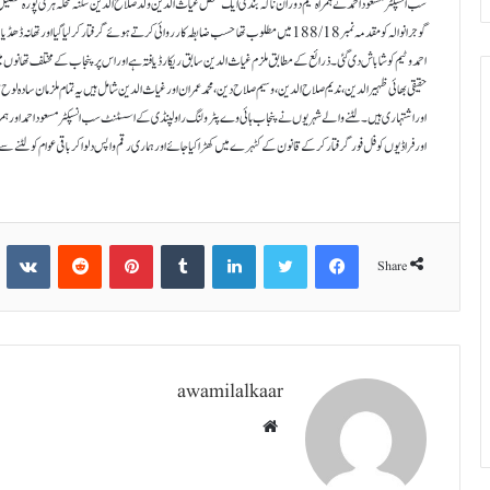
سب انسپکٹر مسعود احمد نے ہمراہ ٹیم دوران ناکہ بندی ایک شخص غیاث الدین ولد صلاح الدین سکنہ محلہ ہری پورہ تحصیل و 
گوجرانوالہ کو مقدمہ نمبر 188/18 میں مطلوب تھا حسب ضابطہ کارروائی کرتے ہوئے گرفتار کر لیا 
حقیقی بھائی ظہیرالدین، ندیم صلاح الدین ، وسیم صلاح دین، محمد عمران اور غیاث الدین شامل ہیں یہ تمام ملزمان سادہ لوح ع
اور اشتہاری ہیں۔ لٹنے والے شہریوں نے پنجاب ہائی وے پٹرولنگ راولپنڈی کے اسسٹنٹ سب انسپکٹر مسعود احمد اور ہمراہ 
اور فراڈیوں کو فل فور گرفتار کر کے قانون کے کٹہرے میں کھڑا کیا جائے اور ہماری رقم واپس دلوا کر باقی عوام کو لٹنے سے
te
Reddit
Pinterest
Tumblr
LinkedIn
Twitter
Facebook
Share
awamilalkaar
Website