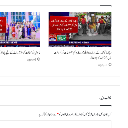
ریکارڈ قیمتوں کے باوجود جولائی میں پیٹرولیم مصنوعات کی فروخت
ماحولیاتی صحافت کو مؤثر بنانے کے لیے پی آئی ڈ
میں 23 فیصد کا بڑا اضافہ
1 دن ago
1 دن ago
جواب دیں
آپ کا ای میل ایڈریس شائع نہیں کیا جائے گا۔
ضروری خانوں کو
*
سے نشان زد کیا گیا ہے