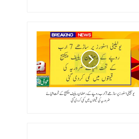
یوٹیلیٹی اسٹورز پر ساڑھے 7 ارب روپے کے رمضان ریلیف پیکیج کے تحت اشیائے
ضروریہ کی قیمتوں میں کمی کردی گئی