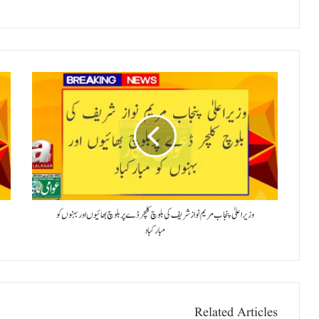
وزیراعلیٰ پنجاب مریم نواز شریف کی بلوچ کلچر ڈ ے پربلوچ بھائیوں اور بہنوں کو
مبارکباد
Related Articles