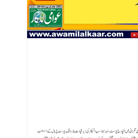
کی نگرانی میں انچارج پوسٹ راجہ حماد سب انسپکٹر کی زیر قیادت پٹرولنگ پوسٹ پڑہال کے اسسٹنٹ