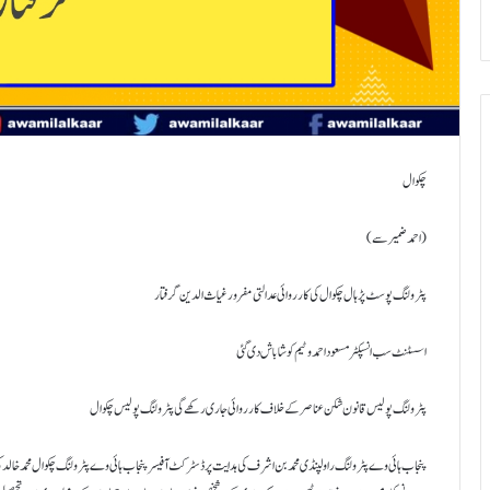
چکوال
(احمد ضمیر سے)
پٹرولنگ پوسٹ پڑہال چکوال کی کارروائی عدالتی مفرور غیاث الدین گرفتار
اسسٹنٹ سب انسپکٹر مسعود احمد و ٹیم کو شاباش دی گئی
پٹرولنگ پولیس قانون شکن عناصر کے خلاف کارروائی جاری رکھے گی پٹرولنگ پولیس چکوال
پنجاب ہائی وے پٹرولنگ راولپنڈی محمد بن اشرف کی ہدایت پر ڈسٹرکٹ آفیسر پنجاب ہائی وے پٹرولنگ چکوال محمد خالد 