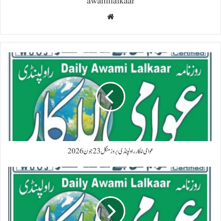
awamilalkaar
Website
عوامی للکار راولپنڈی بروز منگل 23 جون 2026