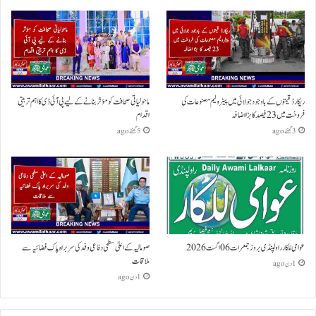
ریکارڈ قیمتوں کے باوجود جولائی میں پیٹرولیم مصنوعات کی
ماحولیاتی صحافت کو مؤثر بنانے کے لیے پی آئی ڈی کا اہم تربیتی
فروخت میں 23 فیصد کا بڑا اضافہ
اقدام
3 گھنٹے ago
5 گھنٹے ago
عوامی للکار راولپنڈی بروز جمعرات 06 اگست 2026
صومالیہ کے اعلیٰ سطحی دفاعی وفد کی سربراہ پاک فضائیہ سے
ملاقات
1 دن ago
1 دن ago