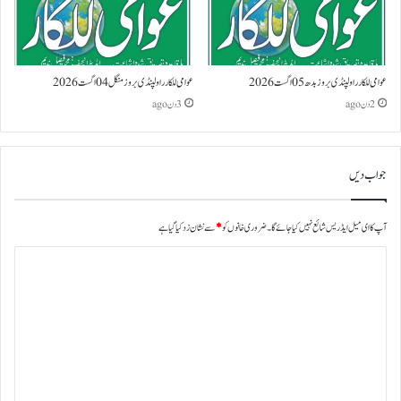
عوامی للکار راولپنڈی بروز بدھ 05 اگست 2026
عوامی للکار راولپنڈی بروز منگل 04 اگست 2026
2 دن ago
3 دن ago
جواب دیں
آپ کا ای میل ایڈریس شائع نہیں کیا جائے گا۔
ضروری خانوں کو
*
سے نشان زد کیا گیا ہے