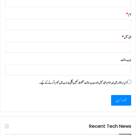
نام
*
ای میل
*
ویب‌ سائٹ
اس براؤزر میں میرا نام، ای میل، اور ویب سائٹ محفوظ رکھیں اگلی بار جب میں تبصرہ کرنے کےلیے۔
Recent Tech News