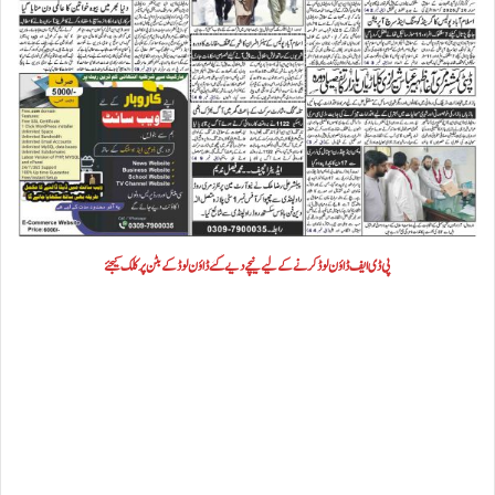
پی ڈی ایف ڈاؤن لوڈ کرنے کے لیے نیچے دیے گئے ڈاؤن لوڈ کے بٹن پر کلک کیجئے