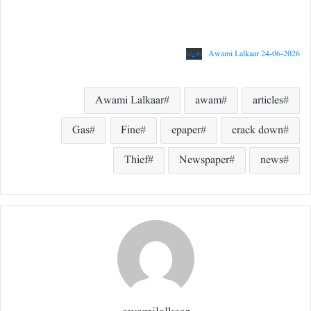
Awami Lalkaar 24-06-2026
ڈاؤن لوڈ
Awami Lalkaar
awam
articles
Gas
Fine
epaper
crack down
Thief
Newspaper
news