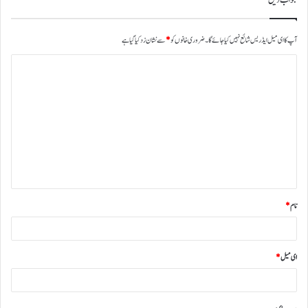
آپ کا ای میل ایڈریس شائع نہیں کیا جائے گا۔
ضروری خانوں کو
*
سے نشان زد کیا گیا ہے
نام
*
ای میل
*