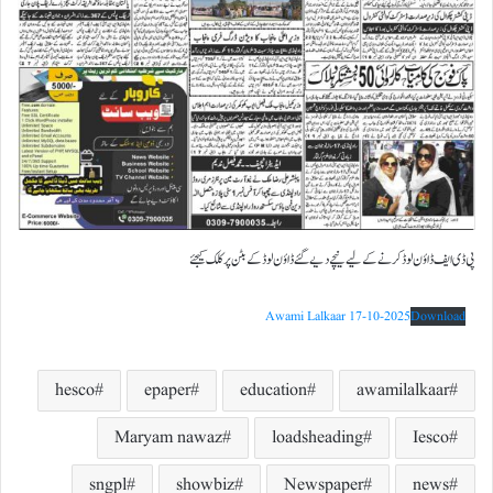
پی ڈی ایف ڈاؤن لوڈ کرنے کے لیے نیچے دیے گئے ڈاؤن لوڈ کے بٹن پر کلک کیجئے
Awami Lalkaar 17-10-2025
Download
hesco
epaper
education
awamilalkaar
Maryam nawaz
loadsheading
Iesco
sngpl
showbiz
Newspaper
news