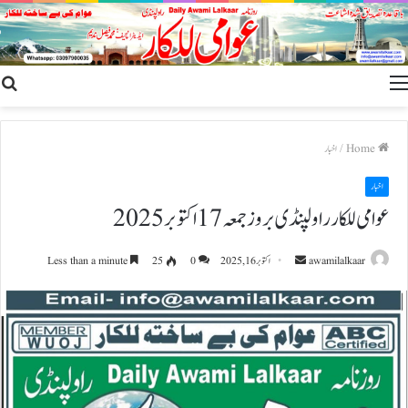
h
Menu
r
Home
/
اخبار
اخبار
عوامی للکار راولپنڈی بروز جمعہ 17 اکتوبر 2025
Send
awamilalkaar
اکتوبر 16, 2025
0
25
Less than a minute
an
email