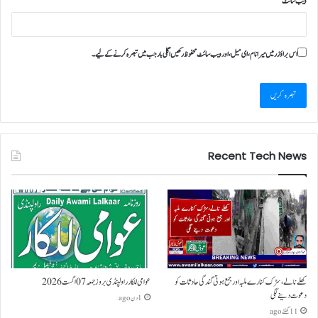
ویب‌ سائٹ
اس براؤزر میں میرا نام، ای میل، اور ویب سائٹ محفوظ رکھیں اگلی بار جب میں تبصرہ کرنے کےلیے۔
Recent Tech News
کھلے نالے،سڑک کنارے ملبہ اور جمع ہوتی گندگی حادثات کو
عوامی للکار راولپنڈی بروز جمعہ 07 اگست 2026
دعوت دینے لگی
1 دن ago
11 گھنٹے ago