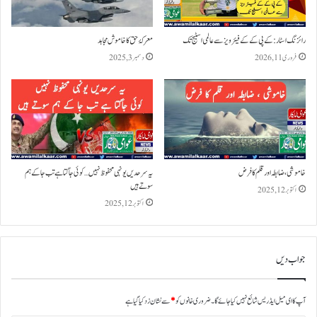
رائزنگ اسٹار: کے پی کے کے فیئر ویز سے عالمی اسٹیج تک
معرکۂ حق کا خاموش مجاہد
فروری 11, 2026
دسمبر 3, 2025
خاموشی ، ضابطہ اور قلم کا فرض
یہ سرحدیں یونہی محفوظ نہیں… کوئی جاگتا ہے تب جا کے ہم
سوتے ہیں
اکتوبر 12, 2025
اکتوبر 12, 2025
جواب دیں
آپ کا ای میل ایڈریس شائع نہیں کیا جائے گا۔
ضروری خانوں کو
*
سے نشان زد کیا گیا ہے