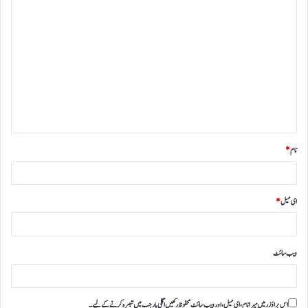
نام
*
ای میل
*
ویب‌ سائٹ
اس براؤزر میں میرا نام، ای میل، اور ویب سائٹ محفوظ رکھیں اگلی بار جب میں تبصرہ کرنے کےلیے۔