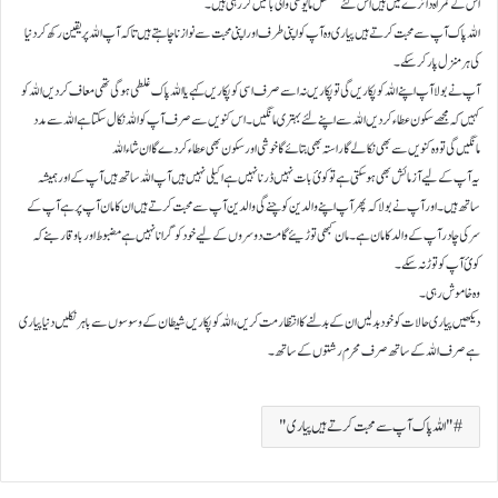
اس کے گمراہ دائرے میں ہیں اس لئے مسلسل مایوسی والی باتیں کر رہی ہیں۔
اللہ پاک آپ سے محبت کرتے ہیں پیاری وہ آپ کو اپنی طرف اور اپنی محبت سے نوازنا چاہتے ہیں تا کہ آپ اللہ پر یقین رکھ کر دنیا
کی ہر منزل پار کر سکے۔
آپ نے بولا آپ اپنے اللہ کو پکاریں گی تو پکاریں نہ اسے صرف اسی کو پکاریں کہے یا اللہ پاک غلطی ہو گی تھی معاف کر دیں اللہ کو
کہیں کہ مجھے سکون عطاء کر دیں اللہ سے اپنے لئے بہتری مانگیں ۔اس کنویں سے صرف آپ کو اللہ نکال سکتا ہے اللہ سے مدد
مانگیں گی تو وہ کنویں سے بھی نکالے گا راستہ بھی بتائے گا خوشی اور سکون بھی عطاء کر دے گا ان شاءاللہ
یہ آپ کے لیے آزمائش بھی ہو سکتی ہے تو کوئ بات نہیں ڈرنا نہیں ہے اکیلی نہیں ہیں آپ اللہ ساتھ ہیں آپ کے اور ہمیشہ
ساتھ ہیں ۔اور آپ نے بولا کہ پھر آپ اپنے والدین کو چنے گی والدین آپ سے محبت کرتے ہیں ان کا مان آپ پر ہے آپ کے
سر کی چادر آپ کے والد کا مان ہے۔مان کبھی توڑیئے گا مت دوسروں کے لیے خود کو گرانا نہیں ہے مضبوط اور با وقار بنے کہ
کوئ آپ کو توڑ نہ سکے ۔
وہ خاموش رہی ۔
دیکھیں پیاری حالات کو خود بدلیں ان کے بدلنے کا انتظار مت کریں،اللہ کو پکاریں شیطان کے وسوسوں سے باہر نکلیں دنیا پیاری
ہے صرف اللہ کے ساتھ صرف محرم رشتوں کے ساتھ۔
"اللہ پاک آپ سے محبت کرتے ہیں پیاری"