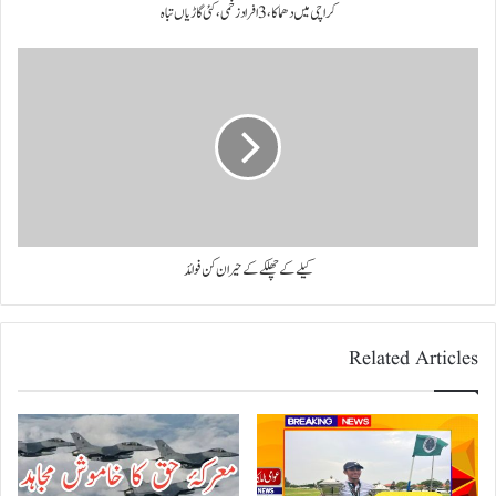
کراچی میں دھماکا، 3 افراد زخمی، کئی گاڑیاں تباہ
کیلے کے چھلکے کے حیران کن فوائد
Related Articles