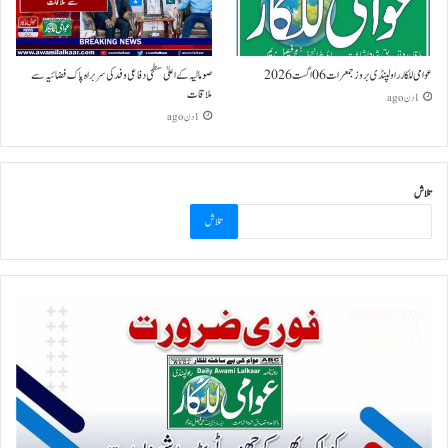
عوامی للکار راولپنڈی بروز جمعرات 06 اگست 2026
صومالیہ کے اعلیٰ سطحی دفاعی وفد کی سربراہ پاک فضائیہ سے
ملاقات
1 دن ago
1 دن ago
تلاش
تلاش