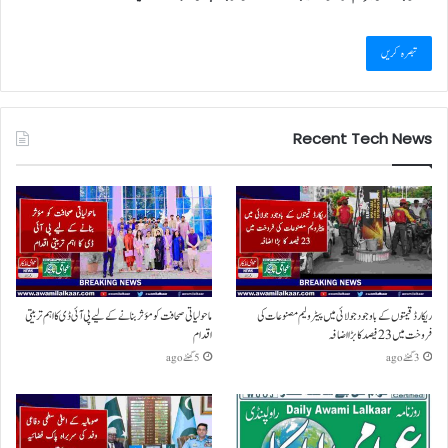
Recent Tech News
ریکارڈ قیمتوں کے باوجود جولائی میں پیٹرولیم مصنوعات کی
ماحولیاتی صحافت کو مؤثر بنانے کے لیے پی آئی ڈی کا اہم تربیتی
فروخت میں 23 فیصد کا بڑا اضافہ
اقدام
3 گھنٹے ago
5 گھنٹے ago