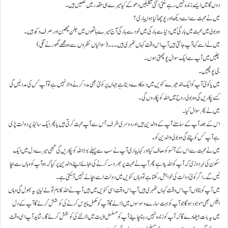
دوں گا میں ایسے زندہ نہیں رہے سکتی اتنی تکلیفیں دھوکے کیا میرے ہی مقدر میں لکھیں ہیں ۔
میں نے محبت سے اسے دیکھا اور پوچھا کیا ہوا پیاری؟
وہ بولی میں محبت میں ہار گئ میں دنیا سے ہار گی میں خود سے ہار گئ آج میرے ہاتھوں میں جلن چھبن اور صرف دکھ ہیں ۔
میں نے اسے کہا آپ جانتی ہیں آپ اس وقت کہاں ٹھہری ہیں ۔۔۔(سوالیاں نظروں سے وہ مجھے گھورنے لگی)
چلیں میں آپ سے ایک سوال پوچھتی ہوں ۔
جی پوچھیں۔
میں یا کوئ آپ کو ایک اندھیرے کنویں میں دھکا دے دیتا ہے جہاں پر کوئ بھی مدد کرنے والا نہیں ہے تو آپ کس کی مدد لیں گی
کسے پکاریں گی وہ بولی روح میں اللہ کو پکاروں گی۔
میں نے پھر سوال کیا۔
اس کے بعد آپ کے سامنے آپ کے والدین ہیں اور دوسری طرف جس سے آپ محبت کرتی ہیں یا پھر ایک سائیڈ پر دولت پڑی
ہے آپ کس کو چنے گی وہ بولی والدین کو ۔
میں نے محبت سے اس کے آنسو کو صاف کیا اور کہا پیاری آپ نے سب سے پہلے بولا اللہ کو پکاریں گی تبھی میرے دل میں ایک
سکون کی لہر دوڑی کہ آپ کو اللہ یاد ہے پھر آپ نے محبت پر بھروسہ کرنے کی بجائے اپنے والدین پر کیا کہ وہ آپ کو وہاں سے بچا
لیں گے ۔اگر کوئ دولت کی خواہش رکھتا ہے تو وہاں کنویں میں دولت اسے بچانے نہیں آ سکتی ہے۔
میں آپ کو بتاؤں آپ اس وقت کہاں ٹھہری ہیں آپ اس وقت اسی کنویں میں ہیں آپ نے اللہ کا نام تو لے لیا پر یہ بھول گی وہاں
ابلیس بھی موجود ہو گا جو آپ کو بہت سارے وسوسوں میں ڈالے گا آپ کو مکمل مایوس کرنے کی کوشش کرئے گا آپ کے دل
میں یہ بات بیٹھا دے گا کہ آپ کو زندہ نہیں رہنا چائیے آپ کو مسلسل اذیت میں ڈالنے کی کوشش کرئے گا۔شاید آپ اسی وقت