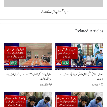
وزیر اعظم شہباز شریف کا دورہ ترکی
Related Articles
صومالیہ کے اعلیٰ سطحی دفاعی وفد کی سربراہ پاک فضائیہ سے
فوجی فرٹیلائزر کمپنی کا سال 2026 کے لیے تیسری کارپوریٹ
ملاقات
بریفنگ کا انعقاد
7 گھنٹے ago
9 گھنٹے ago