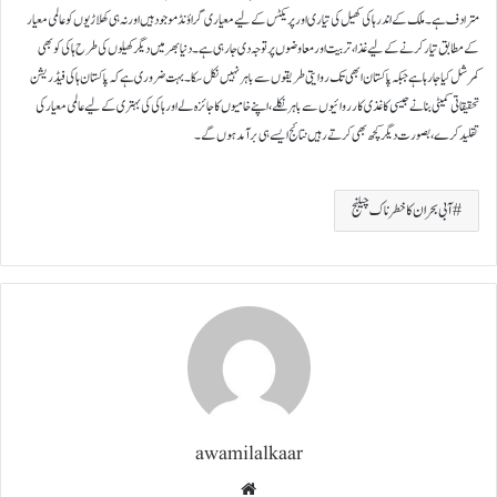
مترادف ہے۔ ملک کے اندر ہاکی کھیل کی تیاری اور پریکٹس کے لیے معیاری گراؤنڈ موجود ہیں اور نہ ہی کھلاڑیوں کو عالمی معیار
کے مطابق تیار کرنے کے لیے غذا، تربیت اور معاوضوں پر توجہ دی جا رہی ہے۔ دنیا بھر میں دیگر کھیلوں کی طرح ہاکی کو بھی
کمرشل کیا جا رہا ہے جبکہ پاکستان ابھی تک روایتی طریقوں سے باہر نہیں نکل سکا۔ بہت ضروری ہے کہ پاکستان ہاکی فیڈریشن
تحقیقاتی کمیٹی بنانے جیسی کاغذی کارروائیوں سے باہر نکلے، اپنے خامیوں کا جائزہ لے اور ہاکی کی بہتری کے لیے عالمی معیارکی
تقلید کرے، بصورت دیگر کچھ بھی کرتے رہیں نتائج ایسے ہی برآمد ہوں گے۔
آبی بحران کا خطرناک چیلنج
awamilalkaar
Website