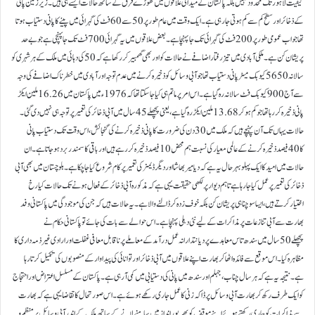
کیفیت لاہور تک محدود نہیں بلکہ پاکستان کے میدانی علاقوں میں تھوڑے فرق کے ساتھ حالات ایسے ہی ہیں۔ زیر زمین پانی
کے ذخائر اور سطح کم سے کم ہوتی جا رہی ہے۔ ایک وقت میں عام طور پر 50سے 60فٹ کی گہرائی میں پینے کا پانی دستیاب ہوتا
تھا جو اب عمومی طور پر 200فٹ کی گہرائی تک جا پہنچا ہے۔ بعض علاقوں میں یہ گہرائی 700فٹ تک جا پہنچی ہے جو بے حد
پریشان کن ہے۔ ملکی آبادی میں تیز رفتار اضافے نے حالات کو اور بھی گھمبیر کر رکھا ہے کہ 50کی دہائی میں ملک کے ہر شہری کو
سالانہ 5650کیوبک میٹر پانی دستیاب تھا جو آبی وسائل کو ذخیرہ کرنے میں عدم توجہ اور آبادی میں خطرناک اضافے کی وجہ
سے آج 900کیوبک فٹ سالانہ رہ گیا ہے۔ اس امر پر ماتم ہی کیا جا سکتا تھا کہ 1976ء میں پاکستان میں 16.26ملین ایکڑ
پانی ذخیرہ کر رہا تھا جو کم ہو کر 13.68ملین ایکڑرہ گیا ہے، یعنی پچھلے 45سال میں آبی ذخائر کی تعمیر پر توجہ ہی نہیں دی گئی۔
حالات یہاں تک آن پہنچے ہیں کہ ملک میں 30دن کی ضرورت کا پانی ذخیرہ کرنے کی گنجائش،اس وقت تک دستیاب پانی
کا 40فیصد ذخیرہ کرنے کے عالمی معیار کی نسبت ہم محض 10فیصد ذخیرہ کر رہے ہیں اور باقی کا سمندر برد ہو جاتا ہے۔ ان
حالات میں امید کا ایک پہلو بہرحال یہ ہے کہ دیامیربھاشا اور دیگر ڈیمز کی تعمیر پر کام شروع کیا جا چکا ہے۔ بلوچستان میں بھی آبی
ذخائر کی تعمیر پر عمل کیا جا رہا ہے تاہم دیوار پر لکھی حقیقت یہی ہے کہ مذکورہ آبی ذخائر کے فعال ہونے تک حالات کیا رخ
اختیارکرتے ہیں، ایسا سوچنا ہی پریشان کن بلکہ خوف زدہ کر ڈالنے والا ہے۔ یہ حالات ہیں کہ جن کی موجودگی میں پاکستانی وفد
بھارت سے آبی تنازعات پر مذاکرات کے لیے نئی دہلی پہنچا ہے۔اس حوالے سے بات کی جائے تو پاکستانی حکام نے
پچھلے 50سال میں سندھ تاس معاہدے پر دیانتدارانہ عمل درآمد کے معاملے پر ناقابل معافی غفلت اور ارادی غیر ذمہ داری کا
مظاہرہ کیا۔ اس موقع سے فائدہ اٹھا کر بھارت اپنے علاقوں میں آبی ذخائر اور توانائی کی پیدا وار کے منصوبوں کی تکمیل کرتا رہا
ہے۔ نتیجہ یہ ہے کہ ہر سال چناب، جہلم اور سندھ میں پانی کی دستیابی میں کمی آ رہی ہے۔ پاکستان کے مسلسل اعتراض اور احتجاج
کو ایک طرف رکھ کر بھارت آبی وسائل پر ڈاکہ زنی کا عمل جاری رکھے ہوئے ہے۔ اس صورتحال کا تقاضا یہی ہے کہ بھارت
سے مذاکرات کو جاری رکھتے ہوئے اپنے موقف کو بھر پور انداز میں سامنے لانے کے ساتھ ملک کے اندر آبی وسائل پر منظم و