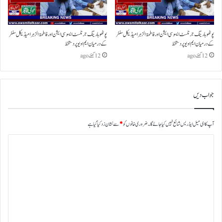
پوٹھوہار ینگ جرنلسٹ ایسوسی ایشن اور فاطمتہ الزہرا میڈیکل سنٹر
پوٹھوہار ینگ جرنلسٹ ایسوسی ایشن اور فاطمتہ الزہرا میڈیکل سنٹر
کے درمیان ایم او یو پر دستخط
کے درمیان ایم او یو پر دستخط
12 گھنٹے ago
12 گھنٹے ago
جواب دیں
آپ کا ای میل ایڈریس شائع نہیں کیا جائے گا۔
ضروری خانوں کو
*
سے نشان زد کیا گیا ہے