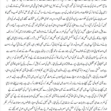
جامع منصوبہ بندی کی جائے۔ آبی ذخائر کی تعمیر، آبی وسائل کے بہترین استعمال، نظام آبپاشی میں موجود نقائص کے خاتمے، زیر
زمین پانی کے ذخائر کی حفاظت اور ماحولی تبدیلیوں کی وجہ سے پیدا ہونے والے مسائل کے نتیجہ خیز حل کو قومی نصب و العین کا
حصہ بنایا جائے پاکستان کی حکومت، سیاسی و فوجی قیادت، قومی اداروں اور عوامی حلقوں کو یہ حقیقت سمجھنے میں ایک لمحہ کی تاخیر
نہیں کرنی ہو گی کہ آبی وسائل بارے اختیار کی گئی غفلت و لاپرواہی کو جاری رکھنا قومی خود کشی کے مترادف ہے۔ آج اور ابھی
سے پیش رفت کی سوچ پر عمل نہ کیا گیا تو کسی دشمن کی ضرورت نہیں بلکہ آنے والا وقت ہمیں سفاکانہ انداز میں کیفر کردار تک
پہنچا ڈالے گا۔ ہاکی میں ناقص کارکردگی کا تسلسل قومی ہاکی ٹیم ناقص کارکردگی کا تسلسل برقرار رکھتے ہوئے انڈونیشیا میں کھیلے
جانے والے ایشیا کپ ہی باہر نہیں ہوئی ورلڈ کپ کے لیے کوالیفائی کرنے میں بھی ناکام رہی۔ قومی ٹیم نے ایشیا کپ ٹورنامنٹ
میں واحد کامیابی انڈونیشیا کے خلاف حاصل کی۔ بھارت کے ساتھ میچ برابر رہا جبکہ جاپان سے شکست کے بعد ٹورنامنٹ سے
باہر ہو گی۔ پاکستان ہاکی فیڈریشن نے ٹیم کی اس افسوس ناک کاکردگی کی وجوہات جاننے کے لیے اولمپئن کلیم اللہ کی سربراہی
میں تحقیقاتی ٹیم تشکیل دی ہے جواپنی رپورٹ 20جون تک ہاکی فیڈریشن کی صدر کو پیش کرے گی۔ ہاکی پاکستان کا قومی کھیل
ہے جو بدقسمتی سے بدترین عدم توجہی کا شکار ہے۔ ایک وقت میں دنیا کی بہترین ٹیم کا اعزاز رکھنے والی قومی ٹیم حکام کی لاپرواہی،
غفلت اور ہاکی فیڈریشن کی پیشہ وارانہ سوچ سے عاری پالیسیوں کے باعث نکمی ترین ٹیموں میں شامل ہو چکی ہے۔ ایک عرصہ
سے قومی ٹیم عالمی سطح پر کھیلے جانے والے ہر ٹورنامنٹ میں نہایت ناقص کارکردگی کا مظاہرہ کر رہی ہے۔ چند دن پہلے انڈونیشیا
میں کھیلے جانے ایشیا ء کپ میں بھی ٹیم نے توقعات کے عین مطابق انتہائی برے کھیل کا مظاہرہ کیا جس کی تحقیقات کے لیے
کمیٹی قائم کر دی گئی ہے۔ اس مقابل زمینی حقائق کو دیکھا جائے تو قومی ٹیم کے برے کھیل کی وجوہات جاننے کے لیے کسی تحقیق
کی ضرورت ہی نہیں ہے۔ وجوہات سب کے سامنے ہیں کہ ہاکی فیڈریشن کھیل کے عالمی معیار، تقاضوں اور معاملات کو یکسر نظر
انداز کر کے قومی کھیل کو ترقی دینے کی کوشش میں مصروف ہے جو ایک طرح سے قوم کی آنکھوں میں دھول جھونکنے کے