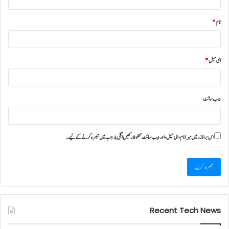
نام
*
ای میل
*
ویب‌ سائٹ
اس براؤزر میں میرا نام، ای میل، اور ویب سائٹ محفوظ رکھیں اگلی بار جب میں تبصرہ کرنے کےلیے۔
Recent Tech News