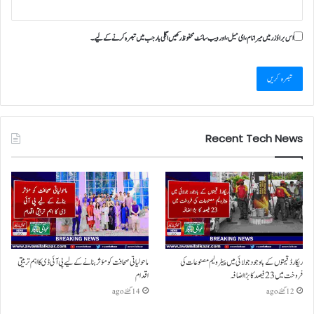
اس براؤزر میں میرا نام، ای میل، اور ویب سائٹ محفوظ رکھیں اگلی بار جب میں تبصرہ کرنے کےلیے۔
Recent Tech News
ریکارڈ قیمتوں کے باوجود جولائی میں پیٹرولیم مصنوعات کی
ماحولیاتی صحافت کو مؤثر بنانے کے لیے پی آئی ڈی کا اہم تربیتی
فروخت میں 23 فیصد کا بڑا اضافہ
اقدام
12 گھنٹے ago
14 گھنٹے ago