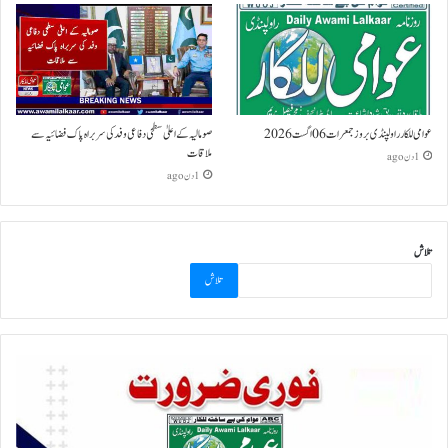
عوامی للکار راولپنڈی بروز جمعرات 06 اگست 2026
صومالیہ کے اعلیٰ سطحی دفاعی وفد کی سربراہ پاک فضائیہ سے
ملاقات
1 دن ago
1 دن ago
تلاش
تلاش