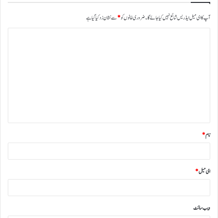
آپ کا ای میل ایڈریس شائع نہیں کیا جائے گا۔
ضروری خانوں کو
*
سے نشان زد کیا گیا ہے
نام
*
ای میل
*
ویب‌ سائٹ