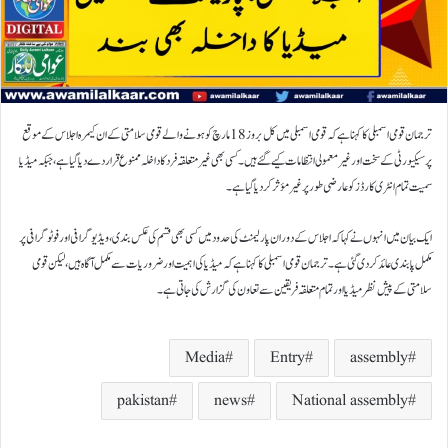
ترجمان قومی اسمبلی کا کہنا ہے کہ قومی اسمبلی میں کل بروز 18 مارچ کو ہونے والے قومی سلامتی کے ان کیمرہ اجلاس کے موقع
پر سیکیورٹی کے سخت اور غیر معمولی انتظامات کیے گئے ہیں۔ کسی بھی غیر متعلقہ فرد کا داخلہ ممنوع قرار دے دیا گیا ہے، جبکہ میڈیا
سمیت تمام انٹری کارڈز کو عارضی طور پر غیر مؤثر کر دیا گیا ہے۔
ایک بیان میں انہوں نے کہا کہ اجلاس کے دوران پارلیمنٹ کی حدود میں کسی بھی قسم کی عکس بندی، ویڈیو گرافی اور فوٹو گرافی پر
مکمل پابندی عائد کر دی گئی ہے۔ترجمان قومی اسمبلی کا کہنا ہے کہ میڈیا کی اہمیت اور ضروریات سے مکمل آگاہ ہیں، لیکن قومی
سلامتی کے پیش نظر میڈیا اور تمام متعلقہ فریقین سے تعاون کی گزارش کی جاتی ہے۔
Media
Entry
assembly
pakistan
news
National assembly