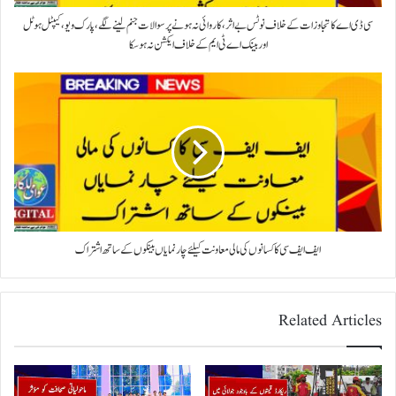
سی ڈی اے کا تجاوزات کے خلاف نوٹس بے اثر، کاروائی نہ ہونے پر سوالات جنم لینے لگے، پارک ویو، کیپٹل ہوٹل
اور بینک اے ٹی ایم کے خلاف ایکشن نہ ہو سکا
ایف ایف سی کا کسانوں کی مالی معاونت کیلئے چار نمایاں بینکوں کے ساتھ اشتراک
Related Articles