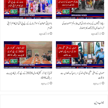
ریکارڈ قیمتوں کے باوجود جولائی میں پیٹرولیم مصنوعات کی
ماحولیاتی صحافت کو مؤثر بنانے کے لیے پی آئی ڈی کا اہم تربیتی
فروخت میں 23 فیصد کا بڑا اضافہ
اقدام
12 گھنٹے ago
14 گھنٹے ago
صومالیہ کے اعلیٰ سطحی دفاعی وفد کی سربراہ پاک فضائیہ سے
فوجی فرٹیلائزر کمپنی کا سال 2026 کے لیے تیسری کارپوریٹ
ملاقات
بریفنگ کا انعقاد
1 دن ago
2 دن ago
جواب دیں