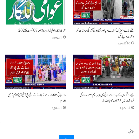
کھلے نالے،سڑک کنارے ملبہ اور جمع ہوتی گندگی حادثات کو
عوامی للکار راولپنڈی بروز جمعہ 07 اگست 2026
دعوت دینے لگی
1 دن ago
10 گھنٹے ago
ریکارڈ قیمتوں کے باوجود جولائی میں پیٹرولیم مصنوعات کی
ماحولیاتی صحافت کو مؤثر بنانے کے لیے پی آئی ڈی کا اہم تربیتی
فروخت میں 23 فیصد کا بڑا اضافہ
اقدام
1 دن ago
1 دن ago
تلاش