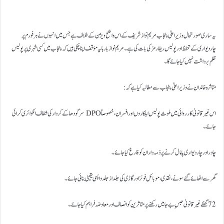
یہ ساری صورتحال وزیرِاعلیٰ پنجاب مریم نواز شریف کے اس واضح ویژن کے خلاف ہے جس میں انہوں نے ہر فورم پر
چاردیواری کے تحفظ اور پولیس ریفارمز کی بات کی ہے۔ مریم نواز بارہا یہ مؤقف اپنا چکی ہیں کہ پنجاب میں کسی شہری پر پولیس
ظلم برداشت نہیں کیا جائے گا۔
متاثرہ خاندان نے وزیراعلیٰ پنجاب سے مطالبہ کیا ہے کہ:
اس غیرقانونی کارروائی میں ملوث پولیس اہلکاروں اور افسران، خصوصاً DPO سرگودھا کے کردار کی شفاف انکوائری کرائی
جائے۔
چادر اور چاردیواری پامال کرنے پر ذمہ داران کو فارغ کیا جائے۔
گھر سے اٹھائے گئے سونے، نقدی، موبائل فونز اور گاڑی کی جلد از جلد واپسی یقینی بنائی جائے۔
72 گھنٹے غیرقانونی حبسِ بےجا میں رکھنے پر متاثرین کو انصاف اور معاوضہ فراہم کیا جائے۔