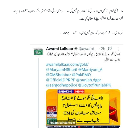
علاقے کی عوام نے بھی اس کارروائی کو “پنجاب پولیس کی حد سے بڑھی ہوئی طاقت کا شرمناک مظاہرہ” قرار دیا ہے اور
حکومت سے فوری ایکشن لینے کا مطالبہ کیا ہے۔
خبر جاری ہونے کے بعد سرگودھا پولیس کا ٹویٹ کے ذریعے جواب: