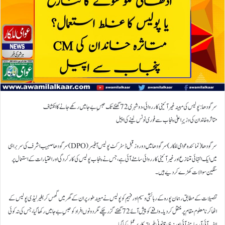
سرگودھا: پولیس کی مبینہ غیرآئینی کارروائی، دو شہری 72 گھنٹے تک حبسِ بےجا میں رکھے جانے کا انکشاف
متاثرہ خاندان کی وزیرِاعلیٰ پنجاب سے فوری نوٹس لینے کی اپیل
سرگودھا (نمائندہ عوامی للکار) سرگودھا میں دو روز قبل ڈسٹرکٹ پولیس آفیسر (DPO) سرگودھا صہیب اشرف کی سربراہی
میں ایک انتہائی متنازع اور غیرآئینی کارروائی سامنے آئی ہے، جس نے پنجاب پولیس کی کارکردگی اور اختیارات کے استعمال پر
سنگین سوالات کھڑے کر دیے ہیں۔
تفصیلات کے مطابق رہمان پورہ کے رہائشی وسیم اور فہیم کو پولیس نے مبینہ طور پر ان کے گھر میں گھس کر بغیر لیڈی پولیس کے
اٹھا کر نامعلوم مقام پر منتقل کر دیا۔ واقعے کو پیش آئے 72 گھنٹے گزر چکے مگر دونوں افراد کو حبسِ بےجا میں رکھا گیا، جس کی نہ کوئی
ایف آئی آر سامنے آئی اور نہ ہی قانونی طریقہ کار پر عمل کیا گیا۔