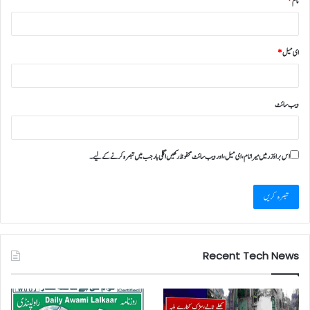
نام
*
ای میل
*
ویب‌ سائٹ
اس براؤزر میں میرا نام، ای میل، اور ویب سائٹ محفوظ رکھیں اگلی بار جب میں تبصرہ کرنے کےلیے۔
Recent Tech News