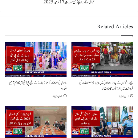
عوامی للکار راولپنڈی بروز پیر 17 نومبر 2025
Related Articles
ریکارڈ قیمتوں کے باوجود جولائی میں پیٹرولیم مصنوعات کی
ماحولیاتی صحافت کو مؤثر بنانے کے لیے پی آئی ڈی کا اہم تربیتی
فروخت میں 23 فیصد کا بڑا اضافہ
اقدام
1 دن ago
1 دن ago