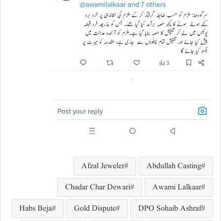
Afzal Jeweler
Abdullah Casting
Chadar Char Dewari
Awami Lalkaar
Habs Beja
Gold Dispute
DPO Sohaib Ashraf