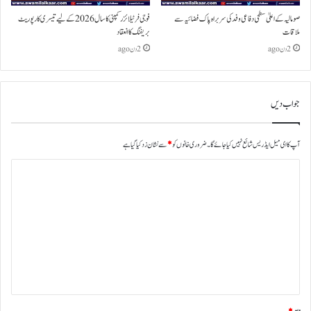
صومالیہ کے اعلیٰ سطحی دفاعی وفد کی سربراہ پاک فضائیہ سے
فوجی فرٹیلائزر کمپنی کا سال 2026 کے لیے تیسری کارپوریٹ
ملاقات
بریفنگ کا انعقاد
2 دن ago
2 دن ago
جواب دیں
آپ کا ای میل ایڈریس شائع نہیں کیا جائے گا۔
ضروری خانوں کو
*
سے نشان زد کیا گیا ہے