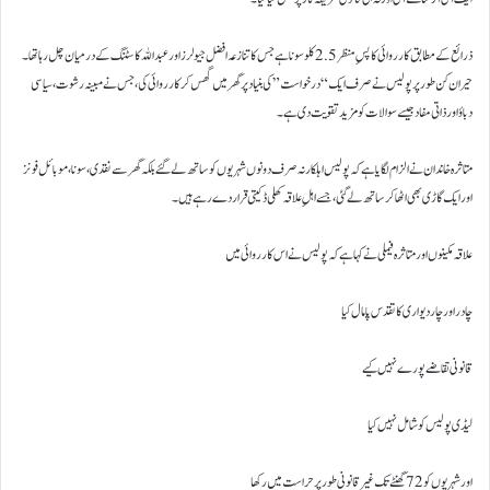
ذرائع کے مطابق کارروائی کا پسِ منظر 2.5 کلو سونا ہے جس کا تنازعہ افضل جیولرز اور عبداللہ کاسٹنگ کے درمیان چل رہا تھا۔
حیران کن طور پر پولیس نے صرف ایک “درخواست” کی بنیاد پر گھر میں گھس کر کارروائی کی، جس نے مبینہ رشوت، سیاسی
دباؤ اور ذاتی مفاد جیسے سوالات کو مزید تقویت دی ہے۔
متاثرہ خاندان نے الزام لگایا ہے کہ پولیس اہلکار نہ صرف دونوں شہریوں کو ساتھ لے گئے بلکہ گھر سے نقدی، سونا، موبائل فونز
اور ایک گاڑی بھی اٹھا کر ساتھ لے گئی، جسے اہلِ علاقہ کھلی ڈکیتی قرار دے رہے ہیں۔
علاقہ مکینوں اور متاثرہ فیملی نے کہا ہے کہ پولیس نے اس کارروائی میں
چادر اور چاردیواری کا تقدس پامال کیا
قانونی تقاضے پورے نہیں کیے
لیڈی پولیس کو شامل نہیں کیا
اور شہریوں کو 72 گھنٹے تک غیرقانونی طور پر حراست میں رکھا