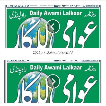
عوامی للکار راولپنڈی بروز ہفتہ 15 نومبر 2025