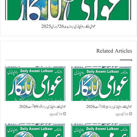
عوامی للکار راولپنڈی بروز بدھ 26 فروری 2025
Related Articles
عوامی للکار راولپنڈی بروز پیر 10 اگست 2026
عوامی للکار راولپنڈی بروز اتوار 09 اگست 2026
16 گھنٹے ago
19 گھنٹے ago