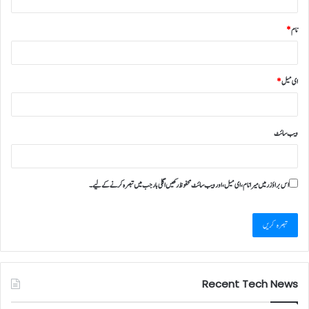
نام
*
ای میل
*
ویب‌ سائٹ
اس براؤزر میں میرا نام، ای میل، اور ویب سائٹ محفوظ رکھیں اگلی بار جب میں تبصرہ کرنے کےلیے۔
Recent Tech News