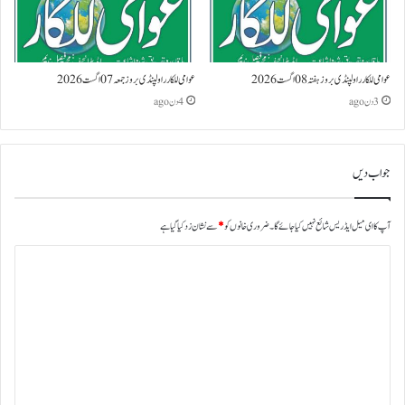
عوامی للکار راولپنڈی بروز ہفتہ 08 اگست 2026
عوامی للکار راولپنڈی بروز جمعہ 07 اگست 2026
3 دن ago
4 دن ago
جواب دیں
آپ کا ای میل ایڈریس شائع نہیں کیا جائے گا۔
ضروری خانوں کو
*
سے نشان زد کیا گیا ہے