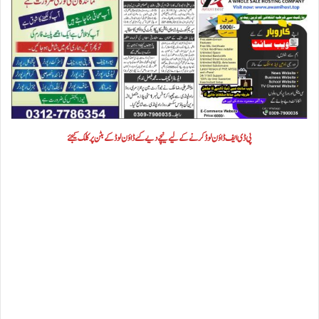
پی ڈی ایف ڈاؤن لوڈ کرنے کے لیے نیچے دیے گئے ڈاؤن لوڈ کے بٹن پر کلک کیجئے