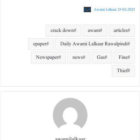
Awami Lalkaar 25-02-2025
ڈاؤن لوڈ
crack down
awam
articles
epaper
Daily Awami Lalkaar Rawalpindi
Newspaper
news
Gas
Fine
Thief
awamilalkaar