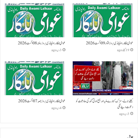
عوامی للکار راولپنڈی بروز اتوار 09 اگست 2026
عوامی للکار راولپنڈی بروز ہفتہ 08 اگست 2026
19 گھنٹے ago
3 دن ago
کھلے نالے،سڑک کنارے ملبہ اور جمع ہوتی گندگی حادثات کو
عوامی للکار راولپنڈی بروز جمعہ 07 اگست 2026
دعوت دینے لگی
4 دن ago
3 دن ago
تلاش