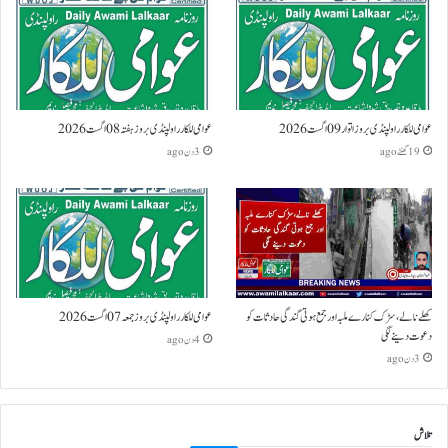
عوامی للکار راولپنڈی بروز اتوار 09 اگست 2026
عوامی للکار راولپنڈی بروز ہفتہ 08 اگست 2026
19 گھنٹے ago
3 دن ago
کھلے نالے،سڑک کنارے ملبہ اور جمع ہوتی گندگی حادثات کو
عوامی للکار راولپنڈی بروز جمعہ 07 اگست 2026
دعوت دینے لگی
4 دن ago
3 دن ago
تلاش