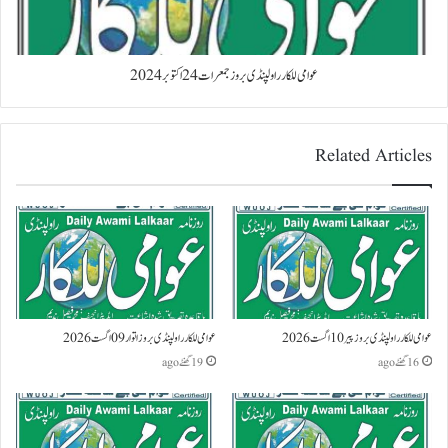
عوامی للکار راولپنڈی بروز جمعرات 24 اکتوبر 2024
Related Articles
عوامی للکار راولپنڈی بروز پیر 10 اگست 2026
عوامی للکار راولپنڈی بروز اتوار 09 اگست 2026
16 گھنٹے ago
19 گھنٹے ago