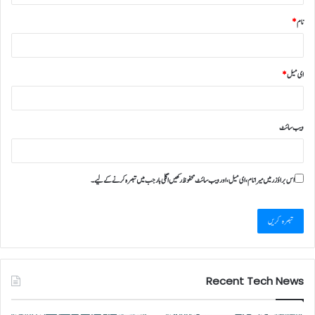
نام
*
ای میل
*
ویب‌ سائٹ
اس براؤزر میں میرا نام، ای میل، اور ویب سائٹ محفوظ رکھیں اگلی بار جب میں تبصرہ کرنے کےلیے۔
Recent Tech News