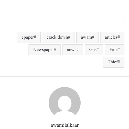
.
.
epaper
crack down
awam
articles
Newspaper
news
Gas
Fine
Thief
awamilalkaar