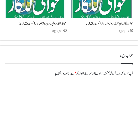
عوامی للکار راولپنڈی بروز ہفتہ 08 اگست 2026
عوامی للکار راولپنڈی بروز جمعہ 07 اگست 2026
3 دن ago
4 دن ago
جواب دیں
آپ کا ای میل ایڈریس شائع نہیں کیا جائے گا۔
ضروری خانوں کو
*
سے نشان زد کیا گیا ہے