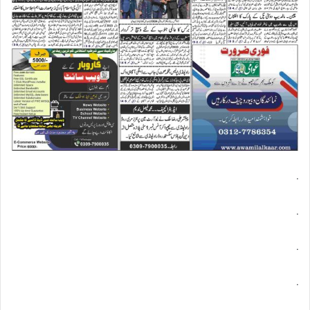
.
.
.
.