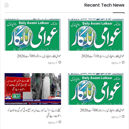
Recent Tech News
عوامی للکار راولپنڈی بروز پیر 10 اگست 2026
عوامی للکار راولپنڈی بروز اتوار 09 اگست 2026
1 دن ago
1 دن ago
عوامی للکار راولپنڈی بروز ہفتہ 08 اگست 2026
کھلے نالے،سڑک کنارے ملبہ اور جمع ہوتی گندگی حادثات کو
دعوت دینے لگی
3 دن ago
3 دن ago