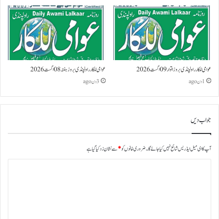
عوامی للکار راولپنڈی بروز اتوار 09 اگست 2026
عوامی للکار راولپنڈی بروز ہفتہ 08 اگست 2026
1 دن ago
3 دن ago
جواب دیں
آپ کا ای میل ایڈریس شائع نہیں کیا جائے گا۔
ضروری خانوں کو
*
سے نشان زد کیا گیا ہے