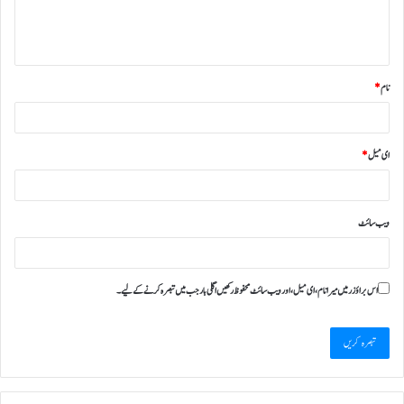
نام
*
ای میل
*
ویب‌ سائٹ
اس براؤزر میں میرا نام، ای میل، اور ویب سائٹ محفوظ رکھیں اگلی بار جب میں تبصرہ کرنے کےلیے۔