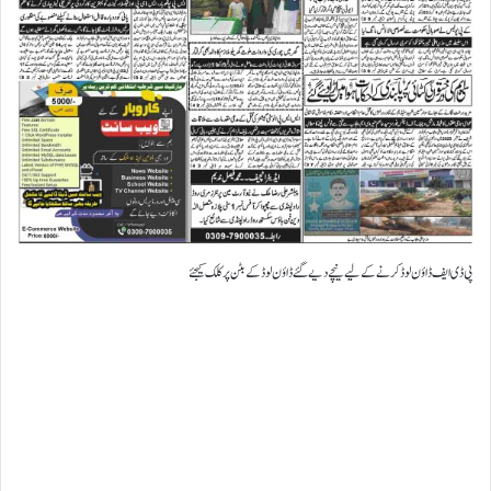
پی ڈی ایف ڈاؤن لوڈ کرنے کے لیے نیچے دیے گئے ڈاؤن لوڈ کے بٹن پر کلک کیجئے