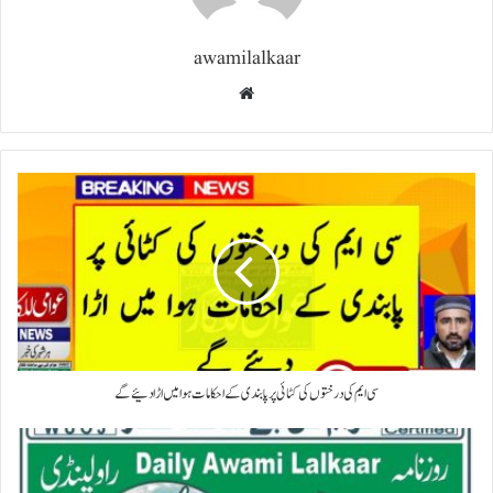
awamilalkaar
Website
سی ایم کی درختوں کی کٹائی پر پابندی کے احکامات ہوا میں اڑا دئیے گے