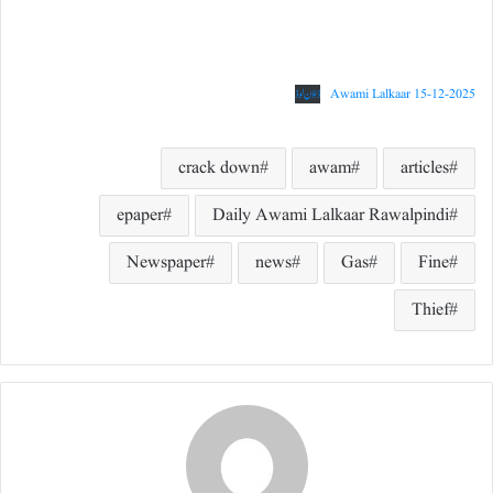
Awami Lalkaar 15-12-2025
ڈاؤن لوڈ
crack down
awam
articles
epaper
Daily Awami Lalkaar Rawalpindi
Newspaper
news
Gas
Fine
Thief