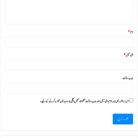
نام
*
ای میل
*
ویب‌ سائٹ
اس براؤزر میں میرا نام، ای میل، اور ویب سائٹ محفوظ رکھیں اگلی بار جب میں تبصرہ کرنے کےلیے۔