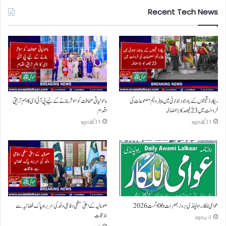
Recent Tech News
ریکارڈ قیمتوں کے باوجود جولائی میں پیٹرولیم مصنوعات کی
ماحولیاتی صحافت کو مؤثر بنانے کے لیے پی آئی ڈی کا اہم تربیتی
فروخت میں 23 فیصد کا بڑا اضافہ
اقدام
11 گھنٹے ago
13 گھنٹے ago
عوامی للکار راولپنڈی بروز جمعرات 06 اگست 2026
صومالیہ کے اعلیٰ سطحی دفاعی وفد کی سربراہ پاک فضائیہ سے
ملاقات
1 دن ago