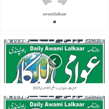
awamilalkaar
Website
عوامی للکار راولپنڈی بروز منگل 07 جنوری 2025