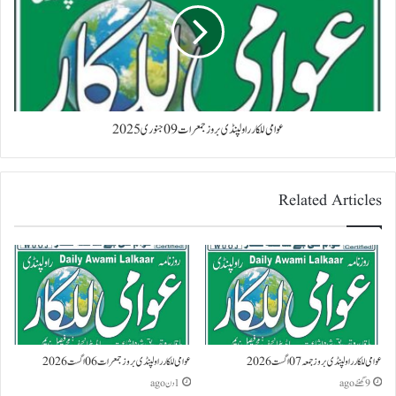
عوامی للکار راولپنڈی بروز جمعرات 09 جنوری 2025
Related Articles
عوامی للکار راولپنڈی بروز جمعہ 07 اگست 2026
عوامی للکار راولپنڈی بروز جمعرات 06 اگست 2026
9 گھنٹے ago
1 دن ago