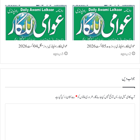
عوامی للکار راولپنڈی بروز بدھ 05 اگست 2026
عوامی للکار راولپنڈی بروز منگل 04 اگست 2026
2 دن ago
3 دن ago
جواب دیں
آپ کا ای میل ایڈریس شائع نہیں کیا جائے گا۔
ضروری خانوں کو
*
سے نشان زد کیا گیا ہے