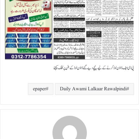
پی ڈی ایف ڈاؤن لوڈ کرنے کے لیے نیچے دیے گئے ڈاؤن لوڈ کے بٹن پر کلک کیجئے
epaper
Daily Awami Lalkaar Rawalpindi