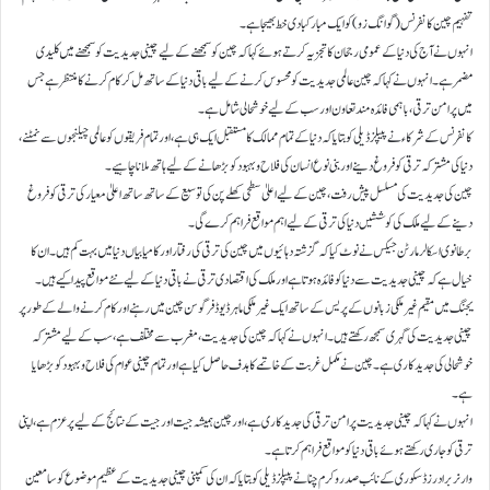
تفہیم چین کانفرنس (گوانگ زو) کو ایک مبارکبادی خط بھیجا ہے۔
انہوں نے آج کی دنیا کے عمومی رجحان کا تجزیہ کرتے ہوئے کہا کہ چین کو سمجھنے کے لیے چینی جدیدیت کو سمجھنے میں کلیدی
مضمر ہے۔ انہوں نے کہا کہ چین عالمی جدیدیت کو محسوس کرنے کے لیے باقی دنیا کے ساتھ مل کر کام کرنے کا منتظر ہے جس
میں پرامن ترقی، باہمی فائدہ مند تعاون اور سب کے لیے خوشحالی شامل ہے۔
کانفرنس کے شرکاء نے پیپلز ڈیلی کو بتایا کہ دنیا کے تمام ممالک کا مستقبل ایک ہی ہے، اور تمام فریقوں کو عالمی چیلنجوں سے نمٹنے،
دنیا کی مشترکہ ترقی کو فروغ دینے اور بنی نوع انسان کی فلاح و بہبود کو بڑھانے کے لیے ہاتھ ملانا چاہیے۔
چین کی جدیدیت کی مسلسل پیش رفت، چین کے لیے اعلیٰ سطحی کھلے پن کی توسیع کے ساتھ ساتھ اعلیٰ معیار کی ترقی کو فروغ
دینے کے لیے ملک کی کوششیں دنیا کی ترقی کے لیے اہم مواقع فراہم کرے گی۔
برطانوی اسکالر مارٹن جیکس نے نوٹ کیا کہ گزشتہ دہائیوں میں چین کی ترقی کی رفتار اور کامیابیاں دنیا میں بہت کم ہیں۔ ان کا
خیال ہے کہ چینی جدیدیت سے دنیا کو فائدہ ہوتا ہے اور ملک کی اقتصادی ترقی نے باقی دنیا کے لیے نئے مواقع پیدا کیے ہیں۔
یجنگ میں مقیم غیر ملکی زبانوں کے پریس کے ساتھ ایک غیر ملکی ماہر ڈیوڈ فرگوسن چین میں رہنے اور کام کرنے والے کے طور پر
چینی جدیدیت کی گہری سمجھ رکھتے ہیں۔ انہوں نے کہا کہ چین کی جدیدیت، مغرب سے مختلف ہے، سب کے لیے مشترکہ
خوشحالی کی جدید کاری ہے۔ چین نے مکمل غربت کے خاتمے کا ہدف حاصل کیا ہے اور تمام چینی عوام کی فلاح و بہبود کو بڑھایا
ہے۔
انہوں نے کہا کہ چینی جدیدیت پرامن ترقی کی جدید کاری ہے، اور چین ہمیشہ جیت اور جیت کے نتائج کے لیے پرعزم ہے، اپنی
ترقی کو جاری رکھتے ہوئے باقی دنیا کو مواقع فراہم کرتا ہے۔
وارنر برادرز ڈسکوری کے نائب صدر وکرم چنا نے پیپلز ڈیلی کو بتایا کہ ان کی کمپنی چینی جدیدیت کے عظیم موضوع کو سامعین