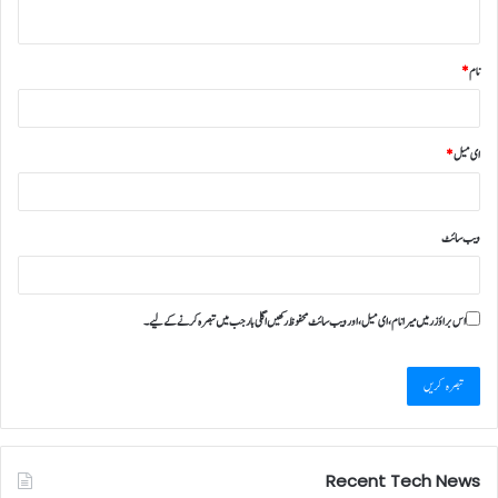
نام
*
ای میل
*
ویب‌ سائٹ
اس براؤزر میں میرا نام، ای میل، اور ویب سائٹ محفوظ رکھیں اگلی بار جب میں تبصرہ کرنے کےلیے۔
Recent Tech News