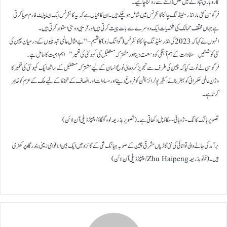
کاروباری تبادلے میں خلل ڈالنے سے روکنا چاہیے۔
فرگوسن کئی بار انڈرسٹینڈنگ چائنا کانفرنس میں شامل ہو چکے ہیں۔ ان کا خیال ہے کہ یہ کانفرنس ایک ایسا پلیٹ فارم مہیا کرتی
ہے جہاں مختلف ممالک کی شخصیات ایک دوسرے سے بات چیت کرتی ہیں اور قریبی دوستی استوار کرتی ہیں۔
انہوں نے کہا کہ 2023 کی انڈرسٹیڈنگ چائنا کانفرنس (گوانگ زو) کا تھیم – “بے مثال عالمی تبدیلیوں کے درمیان چین کی
نئی کوششیں – مفادات کے ہم آہنگی کو وسعت دینا اور مشترکہ مستقبل کی کمیونٹی کی تعمیر” – اہم اہمیت کا حامل ہے۔
فرگوسن نے نوٹ کیا کہ چین کی طرف سے تجویز کردہ بنی نوع انسان کے لیے مشترکہ مستقبل کے ساتھ ایک کمیونٹی کی تعمیر کا
وژن عالمی حکمرانی کو بہتر بنانے، کثیر پولرائزیشن کو فروغ دینے اور مساوات اور انصاف کے تحفظ کے لیے ملک کے عزم کو ظاہر
کرتا ہے۔
تصویر ہانگ کانگ-ژوہائی-مکاؤ پل دکھاتی ہے۔ (تصویر بذریعہ لوو لنگاؤ/پیپلز ڈیلی آن لائن)
برآمد کی جانے والی توانائی کی نئی گاڑیاں مشرقی چین کے صوبہ جیانگ شی کے گانزو میں ایک بین الاقوامی زمینی بندرگاہ پر کھڑی
ہیں۔ (فوٹو بذریعہ Zhu Haipeng/پیپلز ڈیلی آن لائن)