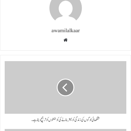
awamilalkaar
Website
شنگھائی لوگوں کی زندگی کو بہتر بنانے کی کوششوں کو ترجیح دیتا ہے۔