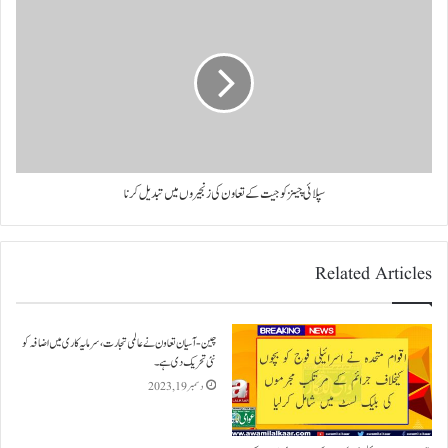
سپلائی چینز کو جیت کے تعاون کی زنجیروں میں تبدیل کرنا
Related Articles
چین-آسیان تعاون نے عالمی تجارت، سرمایہ کاری میں اضافہ کو
نئی تحریک دی ہے۔
دسمبر 19, 2023