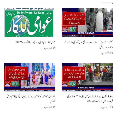
کھلے نالے،سڑک کنارے ملبہ اور جمع ہوتی گندگی حادثات کو
عوامی للکار راولپنڈی بروز جمعہ 07 اگست 2026
دعوت دینے لگی
1 دن ago
9 گھنٹے ago
ریکارڈ قیمتوں کے باوجود جولائی میں پیٹرولیم مصنوعات کی
ماحولیاتی صحافت کو مؤثر بنانے کے لیے پی آئی ڈی کا اہم تربیتی
فروخت میں 23 فیصد کا بڑا اضافہ
اقدام
1 دن ago
1 دن ago