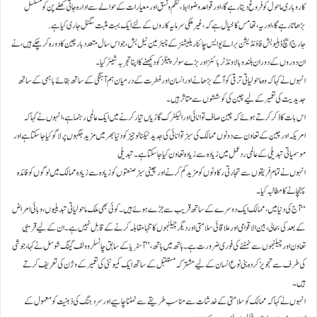
کاروباری ماحول کو فروغ دیتا رہے گا، اور قواعد و ضوابط، نظم و نسق اور معیارات کے حوالے سے ادارہ جاتی کھلے پن کو مسلسل
بڑھاتا رہے گا، اور یہ، تھامس کا خیال ہے کہ، غیر ملکی سرمایہ کاروں کے لئے ایک بہت مثبت سگنل جاری کیا ہے.
جارج ایچ ڈبلیو بش فاؤنڈیشن برائے یو ایس چائنا ریلیشنز کے چیئرمین نیل بش، جو اس سال متعدد بار چین کا دورہ کر چکے ہیں، نے
ان دوروں کے دوران بلند و بالا ونڈ ٹربائنز اور بڑے سولر پینلز کو دیکھنے کا اپنا تجربہ شیئر کیا۔
انہوں نے کہا کہ وہ ماحولیاتی ترقی کو آگے بڑھانے اور انسان اور فطرت کے درمیان ہم آہنگی کے ساتھ بقائے باہمی کے ساتھ
جدیدیت کی تعمیر کے لیے چین کی کوششوں سے متاثر ہیں۔
اس بات کا ذکر کرتے ہوئے کہ چین صاف توانائی اور الیکٹرک گاڑیاں تیار کرنے میں ایک عالمی رہنما ہے، انہوں نے کہا کہ
امریکہ اور چین کے تعاون سے دونوں ممالک کی سبز توانائی کی جدید ٹیکنالوجیز کو دنیا بھر میں مزید جگہوں پر لاگو کیا جا سکتا ہے اور
موسمیاتی تبدیلی کے عالمی ردعمل میں زیادہ سے زیادہ تعاون کیا جا سکتا ہے۔ تبدیلی
انہوں نے تمام فریقوں سے تجارتی رکاوٹوں کو مزید کم کرنے اور چینی سبز صنعتوں کو زیادہ سے زیادہ ممالک میں لوگوں کو فائدہ
پہنچانے کا مطالبہ کیا۔
“آج کی دنیا میں، ممالک ایک دوسرے کے ساتھ قریب سے جڑے ہوئے ہیں۔ کوئی بھی ملک ماحولیاتی تبدیلیوں، وبائی امراض
کے بعد کی بحالی، بین الاقوامی اور علاقائی سلامتی اور دیگر چیلنجوں کا تنہا مقابلہ کرنے کے قابل نہیں ہے۔ ان کے لیے قریبی
تعاون اور چیلنجوں سے نمٹنے کی فوری ضرورت ہے۔ ہاتھ میں ہاتھ،” آسٹریا کے سابق چانسلر وولف گینگ شوسل نے کہا، جو شی
کی طرف سے تجویز کردہ بنی نوع انسان کے لیے مشترکہ مستقبل کے ساتھ ایک کمیونٹی کی تعمیر کے وژن کی تعریف کرتے
ہیں۔
انہوں نے کہا کہ ممالک کو سلامتی کے خدشات سے مناسب طریقے سے نمٹنا چاہیے اور سرد جنگ کی ذہنیت کو معمول کے