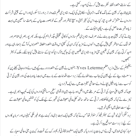
کے سامنے متعدد نقطہ نظر سے پیش کرنے کی امید رکھتی ہے۔
بتایا جاتا ہے کہ چین کے ہانگ کانگ-ژوہائی-مکاؤ پل کی ایک دستاویزی فلم جسے وارنر برادرز ڈسکوری اور اس کے چینی شراکت
داروں نے مشترکہ طور پر تیار کیا ہے، اس کی کثیر جہتی، وسیع تناظر اور تعمیر کے خوبصورت بیانیہ کے باعث سامعین میں بہت
زیادہ شہرت حاصل کی ہے۔ میگا پراجیکٹ کے.
چنا نے کہا کہ چینی جدیدیت نے نہ صرف دستاویزی فلم سازوں کو کافی تخلیقی جگہ فراہم کی ہے، بلکہ بھرپور بصری عناصر اور
شوٹنگ کے مناظر بھی پیش کیے ہیں، انہوں نے مزید کہا کہ ان کی کمپنی اس وقت متعدد متعلقہ منصوبوں کو آگے بڑھا رہی ہے اور
امید کرتی ہے کہ چین کی تھیم پر مبنی مزید دستاویزی فلمیں تیار کی جائیں تاکہ دنیا کو دنیا کے سامنے پیش کیا جا سکے۔ ملک کو بہتر
سمجھیں۔
بیلجیئم کے سابق وزیر اعظم Yves Leterme، جنہوں نے چین کے متعدد دورے کیے ہیں، نے ادارہ جاتی کھلے پن کو
وسعت دینے کے لیے چین کی جانب سے اٹھائے گئے زبردست اقدامات کے بارے میں بہت زیادہ بات کی، اور چین کی ترقی
کو سب سے زیادہ ہلچل مچانے والے معاشی معجزات میں سے ایک قرار دیا۔
جیسا کہ چین اعلیٰ معیار کی ترقی کے مرحلے میں داخل ہو رہا ہے، بین الاقوامی سطح پر مسابقتی اداروں کی ایک کھیپ ابھری ہے۔
لیٹرمے نے کہا کہ چین کا کھلنا اور ترقی کے ساتھ ساتھ کھلی عالمی معیشت کی تعمیر کے لیے ملک کی کوششیں عالمی معیشت کے
لیے سست بحالی میں اچھی خبر ہیں۔
بروکنگز انسٹی ٹیوشن کے سینئر فیلو کرسٹوفر تھامس نے کہا کہ چین ایک بہت بڑی مارکیٹ ہے جو غیر ملکی کمپنیوں اور سرمایہ کاروں
کے لیے زبردست مواقع پیدا کرتی ہے۔
مبارکبادی خط میں، شی نے اس بات پر زور دیا کہ چین ایک مضبوط قانونی فریم ورک کے تحت مارکیٹ پر مبنی، عالمی معیار کے