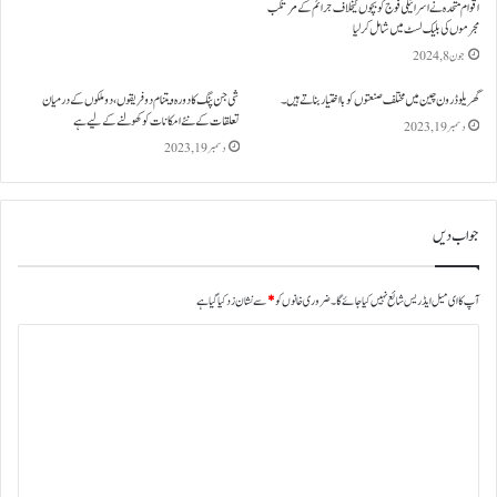
اقوام متحدہ نے اسرائیلی فوج کو بچوں کیخلاف جرائم کے مرتکب
مجرموں کی بلیک لسٹ میں شامل کرلیا
جون 8, 2024
گھریلو ڈرون چین میں مختلف صنعتوں کو بااختیار بناتے ہیں۔
شی جن پنگ کا دورہ ویتنام دو فریقوں، دو ملکوں کے درمیان
تعلقات کے نئے امکانات کو کھولنے کے لیے ہے
دسمبر 19, 2023
دسمبر 19, 2023
جواب دیں
آپ کا ای میل ایڈریس شائع نہیں کیا جائے گا۔
ضروری خانوں کو
*
سے نشان زد کیا گیا ہے