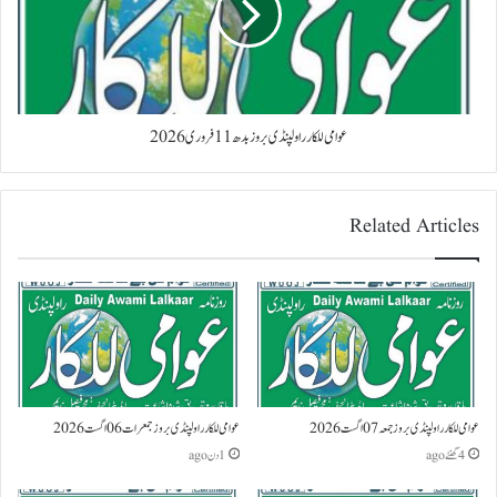
عوامی للکار راولپنڈی بروز بدھ 11 فروری 2026
Related Articles
عوامی للکار راولپنڈی بروز جمعہ 07 اگست 2026
عوامی للکار راولپنڈی بروز جمعرات 06 اگست 2026
4 گھنٹے ago
1 دن ago