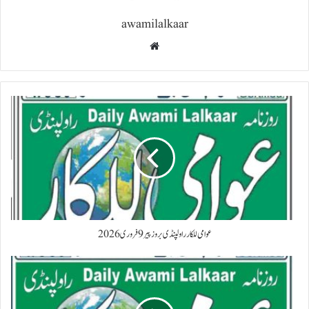
awamilalkaar
Website
عوامی للکار راولپنڈی بروز پیر 9 فروری 2026