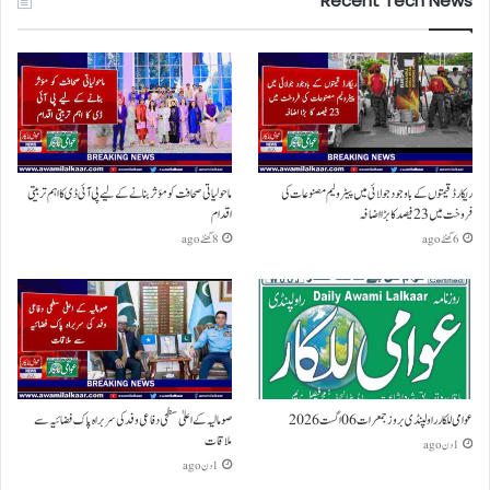
Recent Tech News
ریکارڈ قیمتوں کے باوجود جولائی میں پیٹرولیم مصنوعات کی
ماحولیاتی صحافت کو مؤثر بنانے کے لیے پی آئی ڈی کا اہم تربیتی
فروخت میں 23 فیصد کا بڑا اضافہ
اقدام
6 گھنٹے ago
8 گھنٹے ago
عوامی للکار راولپنڈی بروز جمعرات 06 اگست 2026
صومالیہ کے اعلیٰ سطحی دفاعی وفد کی سربراہ پاک فضائیہ سے
ملاقات
1 دن ago
1 دن ago