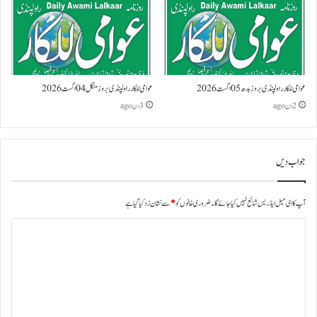
عوامی للکار راولپنڈی بروز بدھ 05 اگست 2026
عوامی للکار راولپنڈی بروز منگل 04 اگست 2026
2 دن ago
3 دن ago
جواب دیں
آپ کا ای میل ایڈریس شائع نہیں کیا جائے گا۔
ضروری خانوں کو
*
سے نشان زد کیا گیا ہے