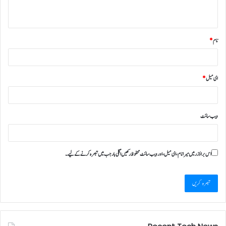
نام
*
ای میل
*
ویب‌ سائٹ
اس براؤزر میں میرا نام، ای میل، اور ویب سائٹ محفوظ رکھیں اگلی بار جب میں تبصرہ کرنے کےلیے۔