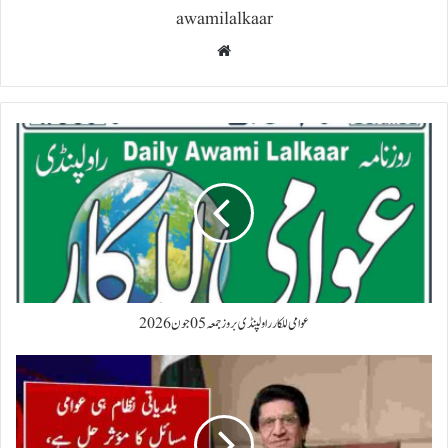
awamilalkaar
Website
عوامی للکار راولپنڈی بروز جمعہ 05 جون 2026