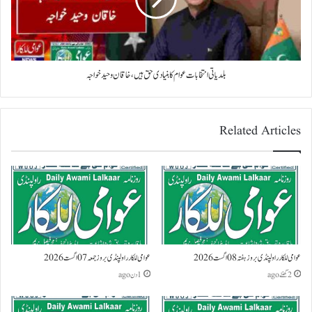
بلدیاتی انتخابات عوام کا بنیادی حق ہیں، خاقان وحید خواجہ
Related Articles
عوامی للکار راولپنڈی بروز ہفتہ 08 اگست 2026
عوامی للکار راولپنڈی بروز جمعہ 07 اگست 2026
2 گھنٹے ago
1 دن ago