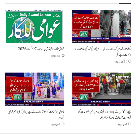
کھلے نالے،سڑک کنارے ملبہ اور جمع ہوتی گندگی حادثات کو
عوامی للکار راولپنڈی بروز جمعہ 07 اگست 2026
دعوت دینے لگی
1 دن ago
10 گھنٹے ago
ریکارڈ قیمتوں کے باوجود جولائی میں پیٹرولیم مصنوعات کی
ماحولیاتی صحافت کو مؤثر بنانے کے لیے پی آئی ڈی کا اہم تربیتی
فروخت میں 23 فیصد کا بڑا اضافہ
اقدام
1 دن ago
1 دن ago