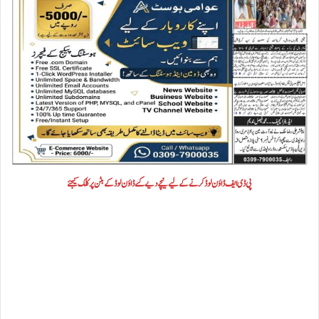
پی ڈی ایف ڈاؤن لوڈ کرنے کے لیے نیچے دیے گئے ڈاؤن لوڈ کے بٹن پر کلک کیجئے