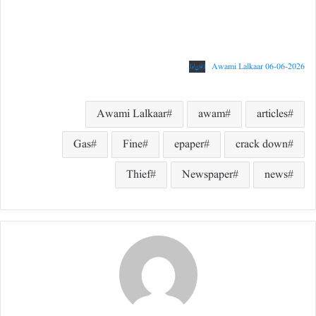
Awami Lalkaar 06-06-2026
ڈاؤن لوڈ
Awami Lalkaar
awam
articles
Gas
Fine
epaper
crack down
Thief
Newspaper
news