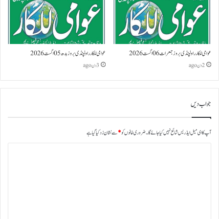
عوامی للکار راولپنڈی بروز جمعرات 06 اگست 2026
عوامی للکار راولپنڈی بروز بدھ 05 اگست 2026
2 دن ago
3 دن ago
جواب دیں
آپ کا ای میل ایڈریس شائع نہیں کیا جائے گا۔
ضروری خانوں کو
*
سے نشان زد کیا گیا ہے