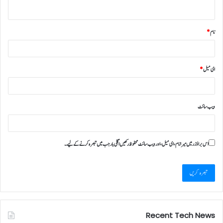
نام
*
ای میل
*
ویب‌ سائٹ
اس براؤزر میں میرا نام، ای میل، اور ویب سائٹ محفوظ رکھیں اگلی بار جب میں تبصرہ کرنے کےلیے۔
Recent Tech News