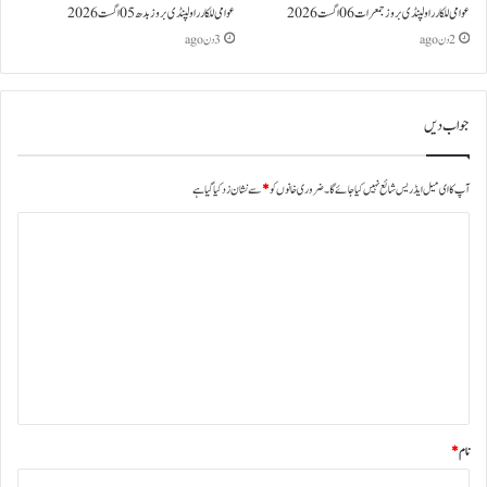
عوامی للکار راولپنڈی بروز جمعرات 06 اگست 2026
عوامی للکار راولپنڈی بروز بدھ 05 اگست 2026
2 دن ago
3 دن ago
جواب دیں
آپ کا ای میل ایڈریس شائع نہیں کیا جائے گا۔
ضروری خانوں کو
*
سے نشان زد کیا گیا ہے
نام
*