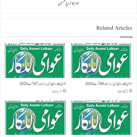
عوام کا خراجِ تحسین
Related Articles
عوامی للکار راولپنڈی بروز ہفتہ 08 اگست 2026
عوامی للکار راولپنڈی بروز جمعہ 07 اگست 2026
2 گھنٹے ago
1 دن ago