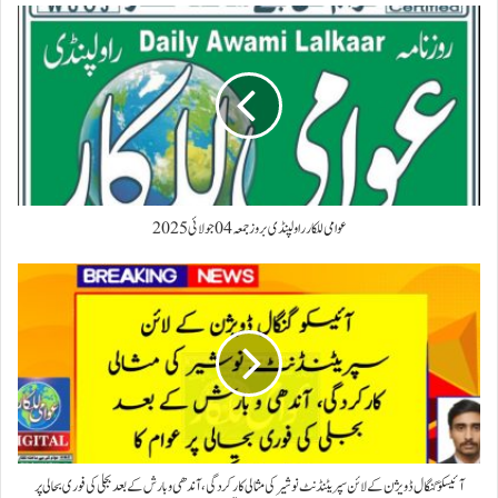
عوامی للکار راولپنڈی بروز جمعہ 04 جولائی 2025
آئیسکو گنگال ڈویژن کے لائن سپریٹنڈنٹ نوشیر کی مثالی کارکردگی، آندھی و بارش کے بعد بجلی کی فوری بحالی پر