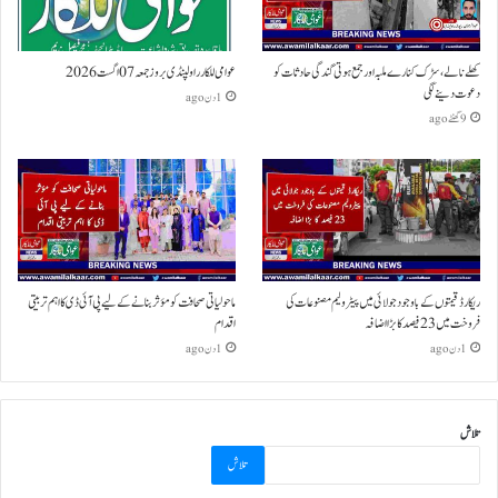
کھلے نالے،سڑک کنارے ملبہ اور جمع ہوتی گندگی حادثات کو
عوامی للکار راولپنڈی بروز جمعہ 07 اگست 2026
دعوت دینے لگی
1 دن ago
9 گھنٹے ago
ریکارڈ قیمتوں کے باوجود جولائی میں پیٹرولیم مصنوعات کی
ماحولیاتی صحافت کو مؤثر بنانے کے لیے پی آئی ڈی کا اہم تربیتی
فروخت میں 23 فیصد کا بڑا اضافہ
اقدام
1 دن ago
1 دن ago
تلاش
تلاش