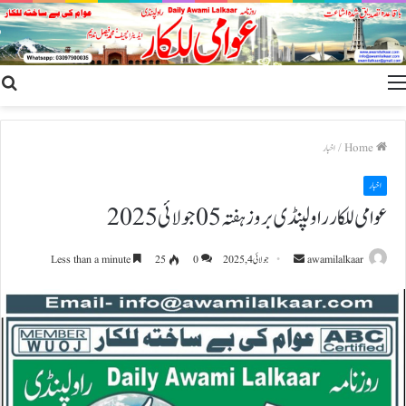
h
Menu
r
Home
/
اخبار
اخبار
عوامی للکار راولپنڈی بروز ہفتہ 05 جولائی 2025
Send
awamilalkaar
جولائی 4, 2025
0
25
Less than a minute
an
email