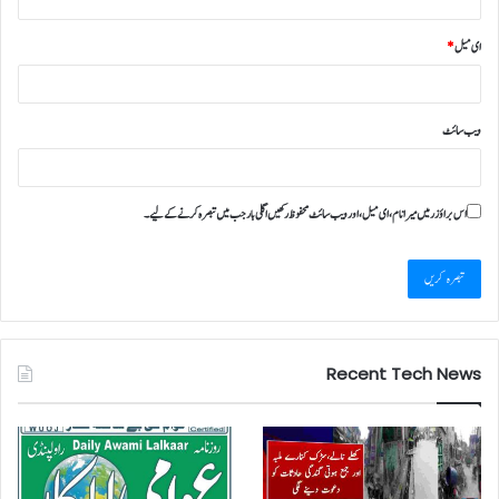
ای میل
*
ویب‌ سائٹ
اس براؤزر میں میرا نام، ای میل، اور ویب سائٹ محفوظ رکھیں اگلی بار جب میں تبصرہ کرنے کےلیے۔
Recent Tech News