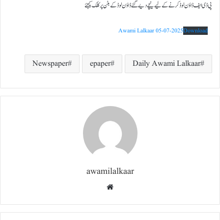
پی ڈی ایف ڈاؤن لوڈ کرنے کے لیے نیچے دیے گئے ڈاؤن لوڈ کے بٹن پر کلک کیجئے
Awami Lalkaar 05-07-2025
Download
Newspaper
epaper
Daily Awami Lalkaar
awamilalkaar
Website