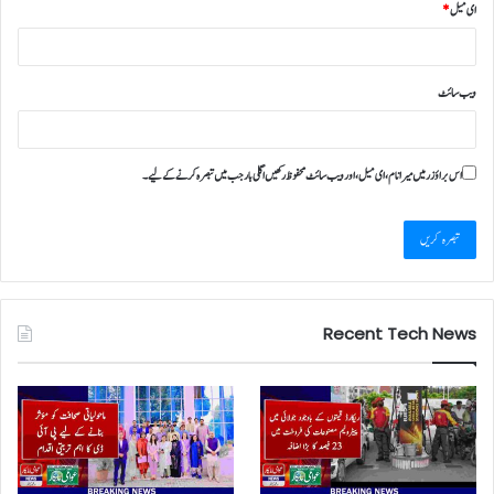
ای میل
*
ویب‌ سائٹ
اس براؤزر میں میرا نام، ای میل، اور ویب سائٹ محفوظ رکھیں اگلی بار جب میں تبصرہ کرنے کےلیے۔
Recent Tech News