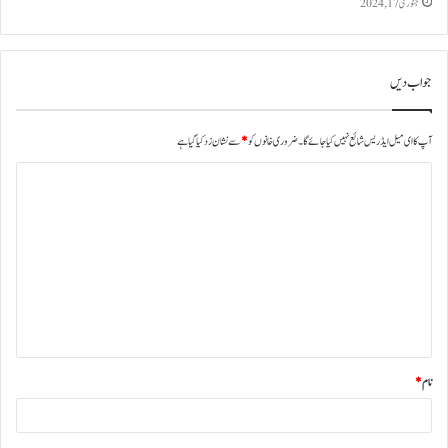
جنوری 17, 2024
جواب دیں
آپ کا ای میل ایڈریس شائع نہیں کیا جائے گا۔
ضروری خانوں کو
*
سے نشان زد کیا گیا ہے
نام
*