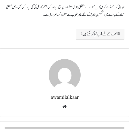
مہربانی کرکے نوٹ کریں کہ یہ صحت سے متعلق جنرل معلومات پر مبنی ہے اور کسی مختصر کاوش کی گئی ہے۔ کسی بھی خاص صحتی
مسئلے کے بارے میں تشخیص یا علاج کے لئے ، ماہر طبیب سے مشورہ کرنا ضروری ہے۔
صحت کے لئے آپ کیا کر سکتے ہیں؟
awamilalkaar
Website