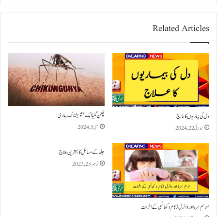
Related Articles
چکن گنیا ایک تشویشناک بیماری
دل کی بیماریوں کا علاج
مئی 5, 2024
جولائی 22, 2024
جلد کے مسائل کا بہترین علاج
نومبر 25, 2023
موسم سرما اور وائرل زکام و کھانسی کے اثرات