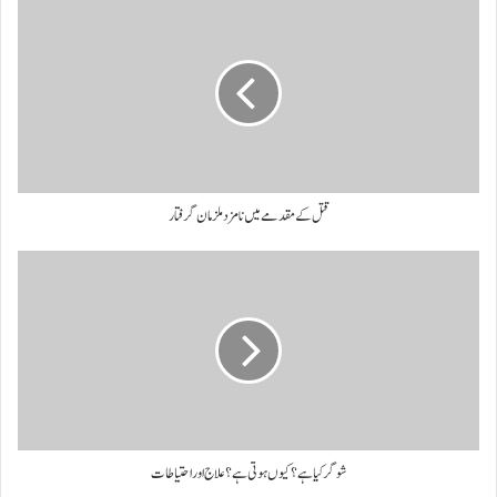
قتل کے مقدمے میں نامزد ملزمان گرفتار
شوگر کیا ہے؟ کیوں ہوتی ہے؟ علاج اور احتیاطات