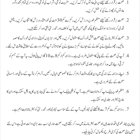
صحت برقرار رکھنے کیلئے ، پرانی عادتوں کو ترک کریں۔ سگریٹ نوشی ، شراب کی نوشی ، اور دوسری تمام تشدد آور
عادتوں کو چھوڑنے کی کوشش کریں۔
صحت برقرار رکھنے کیلئے منظم طور پر ورزش کریں۔ کم سے کم 30 منٹ کی خود مختار ورزش کا انتخاب کریں۔ چہل
قدمی کرنا ، دوڑنا ، سوئمنگ ، یوگا یا کچھ بھی جس میں آپ کو لطف اور تندرستی ملتی ہو ، کر سکتے ہیں۔
صحت کو بہتر بنانے کیلئے صحت بخش خوراک کا استعمال کریں۔ پھل اور سبزیوں کو اپنی روزانہ کی خوراک کا حصہ
بنائیں۔ چھوٹے پیمانے پر کھانے کے بجائے ، کم بڑے پیمانے پر کھانا ، تاکہ آپ کو ضرورت کے مطابق طاقت مل سکے۔
آپ کی صحت کے لئے پانی کا استعمال ضروری ہے۔ روزانہ کم از کم 8 سے 10 گلاس پانی پیئں۔ یہ آپ کے جسم کو
ترقی دینے میں مدد کرتا ہے اور جلدی نشوونما ہوتا ہے۔
اپنے روزانہ کے زندگی میں دن کا کچھ وقت آرام کرنے کا خصوصی خیال رکھیں۔ آرام کرنا آپ کے دماغی اور جسمانی
صحت کے لئے ضروری ہے۔
منظم طور پر چیک اپ کروانا بہت اہم ہے۔ آپ کو طبی چیک اپ کروانے سے کئی بیماریوں کا پتہ چل سکتا ہے اور ان کا
علاج بہتر اور جلدی ہو سکتا ہے۔
روزانہ کم سے کم 7 سے 8 گھنٹے کی نیند لیں۔ آپ کے لئے مناسب نیند لینا اور تندرستی کو بہتر بنانا بہت اہم ہے۔
یہاں پر چند عمومی اقدامات ہیں جو صحت بہتر بنانے میں مدد کر سکتے ہیں۔ صحت ہماری سب سے بڑی دولت ہوتی ہے ، اس لئے
ہمیں اپنی صحت کی کڑی طرح دیکھبال کرنی چاہئیے۔