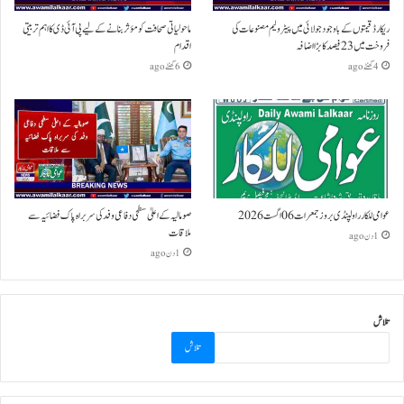
ریکارڈ قیمتوں کے باوجود جولائی میں پیٹرولیم مصنوعات کی
ماحولیاتی صحافت کو مؤثر بنانے کے لیے پی آئی ڈی کا اہم تربیتی
فروخت میں 23 فیصد کا بڑا اضافہ
اقدام
4 گھنٹے ago
6 گھنٹے ago
عوامی للکار راولپنڈی بروز جمعرات 06 اگست 2026
صومالیہ کے اعلیٰ سطحی دفاعی وفد کی سربراہ پاک فضائیہ سے
ملاقات
1 دن ago
1 دن ago
تلاش
تلاش