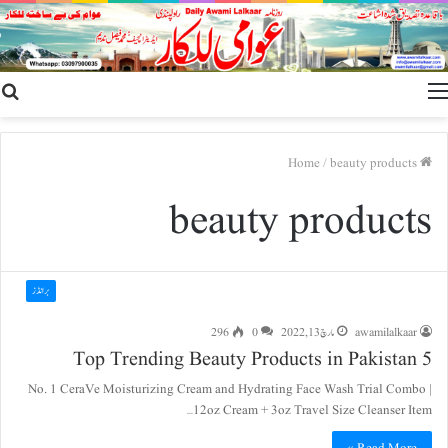
h
Menu
r
/
beauty products
Home
beauty products
برانڈز
awamilalkaar
مارچ 13, 2022
0
296
5 Top Trending Beauty Products in Pakistan
No. 1 CeraVe Moisturizing Cream and Hydrating Face Wash Trial Combo |
12oz Cream + 3oz Travel Size Cleanser Item…