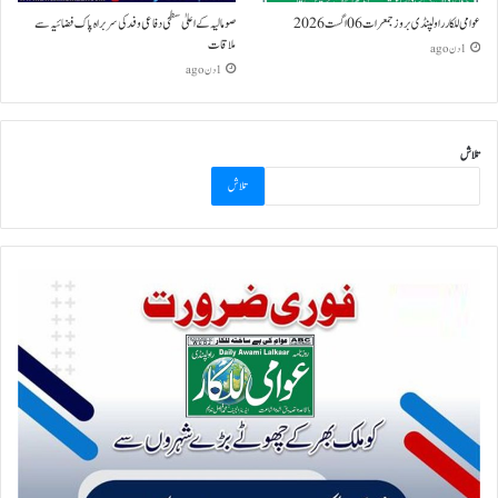
عوامی للکار راولپنڈی بروز جمعرات 06 اگست 2026
صومالیہ کے اعلیٰ سطحی دفاعی وفد کی سربراہ پاک فضائیہ سے
ملاقات
1 دن ago
1 دن ago
تلاش
تلاش