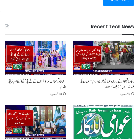
Read More »
Recent Tech News
ریکارڈ قیمتوں کے باوجود جولائی میں پیٹرولیم مصنوعات کی
ماحولیاتی صحافت کو مؤثر بنانے کے لیے پی آئی ڈی کا اہم تربیتی
فروخت میں 23 فیصد کا بڑا اضافہ
اقدام
8 گھنٹے ago
10 گھنٹے ago