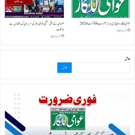
عوامی للکار راولپنڈی بروز جمعرات 06 اگست 2026
صومالیہ کے اعلیٰ سطحی دفاعی وفد کی سربراہ پاک فضائیہ سے
ملاقات
2 دن ago
2 دن ago
تلاش
تلاش