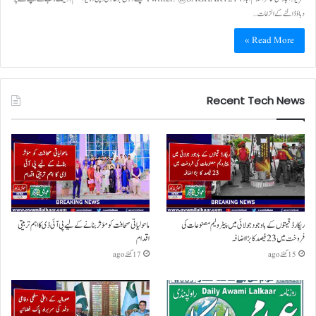
دباؤ ڈالنے کے الزامات…
Read More »
Recent Tech News
ریکارڈ قیمتوں کے باوجود جولائی میں پیٹرولیم مصنوعات کی
ماحولیاتی صحافت کو مؤثر بنانے کے لیے پی آئی ڈی کا اہم تربیتی
فروخت میں 23 فیصد کا بڑا اضافہ
اقدام
15 گھنٹے ago
17 گھنٹے ago