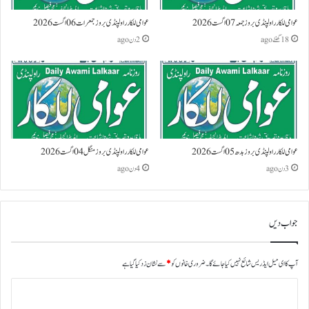
عوامی للکار راولپنڈی بروز جمعہ 07 اگست 2026
عوامی للکار راولپنڈی بروز جمعرات 06 اگست 2026
18 گھنٹے ago
2 دن ago
عوامی للکار راولپنڈی بروز بدھ 05 اگست 2026
عوامی للکار راولپنڈی بروز منگل 04 اگست 2026
3 دن ago
4 دن ago
جواب دیں
آپ کا ای میل ایڈریس شائع نہیں کیا جائے گا۔
ضروری خانوں کو
*
سے نشان زد کیا گیا ہے