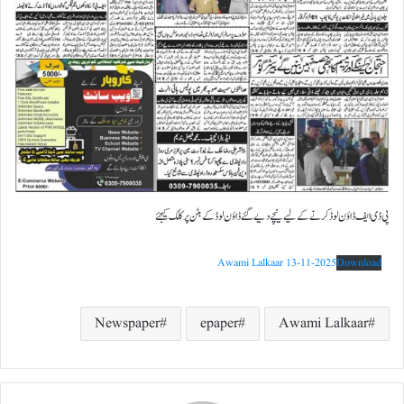
پی ڈی ایف ڈاؤن لوڈ کرنے کے لیے نیچے دیے گئے ڈاؤن لوڈ کے بٹن پر کلک کیجئے
Awami Lalkaar 13-11-2025
Download
Newspaper
epaper
Awami Lalkaar