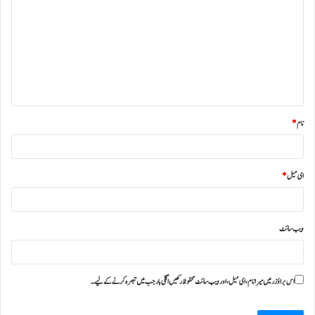
نام
*
ای میل
*
ویب‌ سائٹ
اس براؤزر میں میرا نام، ای میل، اور ویب سائٹ محفوظ رکھیں اگلی بار جب میں تبصرہ کرنے کےلیے۔