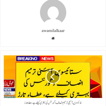
awamilalkaar
Website
ستائیسویں آئینی ترمیم انصاف و گورننس کی بہتری کیلئے ہے، عطاء تارڑ