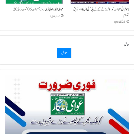
ماحولیاتی صحافت کو مؤثر بنانے کے لیے پی آئی ڈی کا اہم تربیتی
عوامی للکار راولپنڈی بروز جمعرات 06 اگست 2026
اقدام
2 دن ago
21 گھنٹے ago
تلاش
تلاش