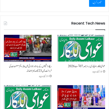
Recent Tech News
عوامی للکار راولپنڈی بروز جمعہ 07 اگست 2026
ریکارڈ قیمتوں کے باوجود جولائی میں پیٹرولیم مصنوعات کی
فروخت میں 23 فیصد کا بڑا اضافہ
18 گھنٹے ago
19 گھنٹے ago