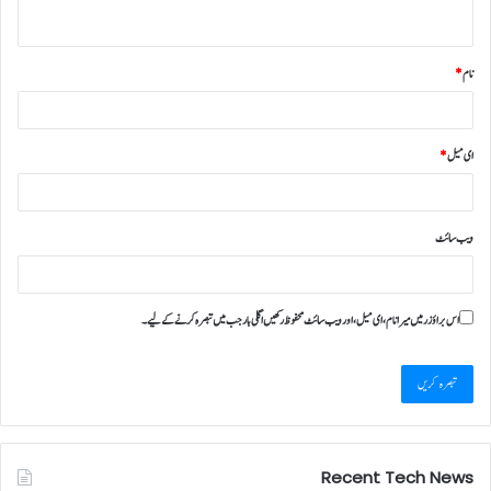
نام
*
ای میل
*
ویب‌ سائٹ
اس براؤزر میں میرا نام، ای میل، اور ویب سائٹ محفوظ رکھیں اگلی بار جب میں تبصرہ کرنے کےلیے۔
Recent Tech News