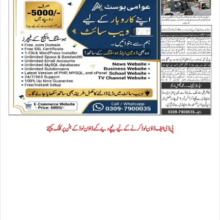
پی ڈی ایف ڈاؤن لوڈ کرنے کے لیے نیچے دیے گئے ڈاؤن لوڈ کے بٹن پر کلک کیجئے