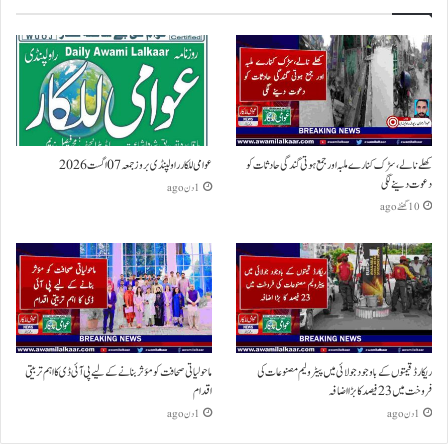
کھلے نالے،سڑک کنارے ملبہ اور جمع ہوتی گندگی حادثات کو
عوامی للکار راولپنڈی بروز جمعہ 07 اگست 2026
دعوت دینے لگی
1 دن ago
10 گھنٹے ago
ریکارڈ قیمتوں کے باوجود جولائی میں پیٹرولیم مصنوعات کی
ماحولیاتی صحافت کو مؤثر بنانے کے لیے پی آئی ڈی کا اہم تربیتی
فروخت میں 23 فیصد کا بڑا اضافہ
اقدام
1 دن ago
1 دن ago