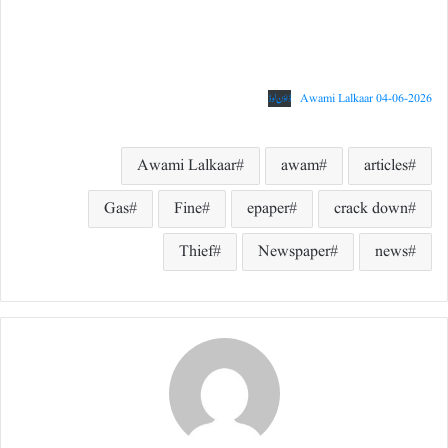
Awami Lalkaar 04-06-2026
ڈاؤن لوڈ
Awami Lalkaar
awam
articles
Gas
Fine
epaper
crack down
Thief
Newspaper
news