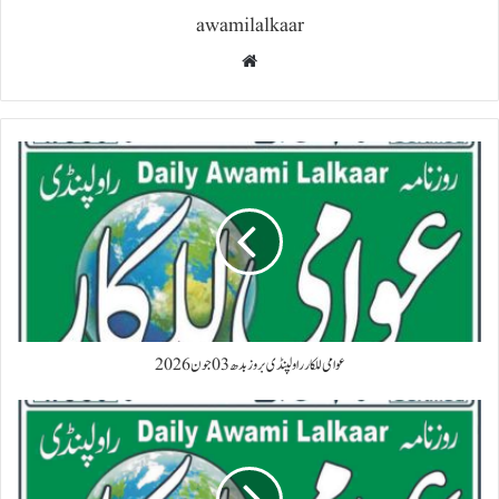
awamilalkaar
Website
عوامی للکار راولپنڈی بروز بدھ 03 جون 2026