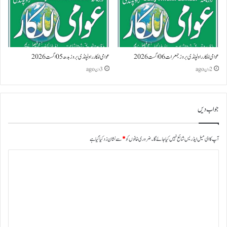
عوامی للکار راولپنڈی بروز جمعرات 06 اگست 2026
عوامی للکار راولپنڈی بروز بدھ 05 اگست 2026
2 دن ago
3 دن ago
جواب دیں
آپ کا ای میل ایڈریس شائع نہیں کیا جائے گا۔
ضروری خانوں کو
*
سے نشان زد کیا گیا ہے