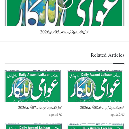
عوامی للکار راولپنڈی بروز جمعہ 05 جون 2026
Related Articles
عوامی للکار راولپنڈی بروز ہفتہ 08 اگست 2026
عوامی للکار راولپنڈی بروز جمعہ 07 اگست 2026
2 گھنٹے ago
1 دن ago