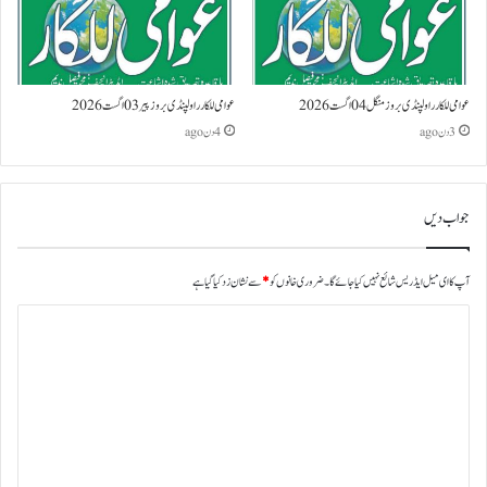
عوامی للکار راولپنڈی بروز منگل 04 اگست 2026
عوامی للکار راولپنڈی بروز پیر 03 اگست 2026
3 دن ago
4 دن ago
جواب دیں
آپ کا ای میل ایڈریس شائع نہیں کیا جائے گا۔
ضروری خانوں کو
*
سے نشان زد کیا گیا ہے