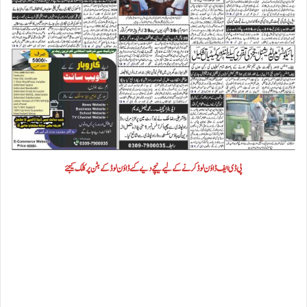
پی ڈی ایف ڈاؤن لوڈ کرنے کے لیے نیچے دیے گئے ڈاؤن لوڈ کے بٹن پر کلک کیجئے