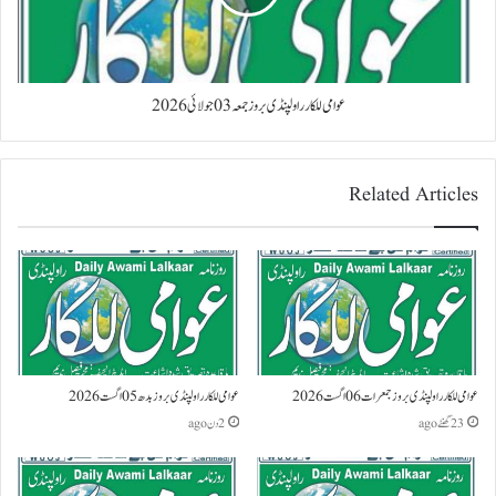
عوامی للکار راولپنڈی بروز جمعہ 03 جولائی 2026
Related Articles
عوامی للکار راولپنڈی بروز جمعرات 06 اگست 2026
عوامی للکار راولپنڈی بروز بدھ 05 اگست 2026
23 گھنٹے ago
2 دن ago