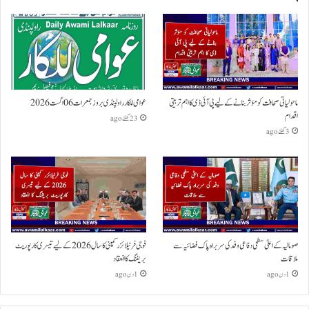
ماحولیاتی صحافت کو مؤثر بنانے کے لیے پی آئی ڈی کا اہم تربیتی
عوامی للکار راولپنڈی بروز جمعرات 06 اگست 2026
اقدام
23 گھنٹے ago
3 گھنٹے ago
صومالیہ کے اعلیٰ سطحی دفاعی وفد کی سربراہ پاک فضائیہ سے
فوجی فرٹیلائزر کمپنی کا سال 2026 کے لیے تیسری کارپوریٹ
ملاقات
بریفنگ کا انعقاد
1 دن ago
1 دن ago