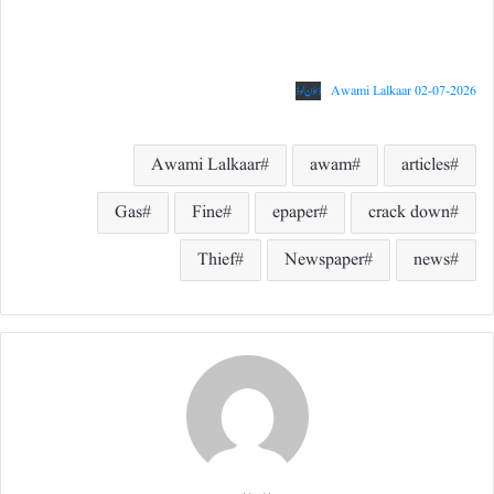
Awami Lalkaar 02-07-2026
ڈاؤن لوڈ
Awami Lalkaar
awam
articles
Gas
Fine
epaper
crack down
Thief
Newspaper
news