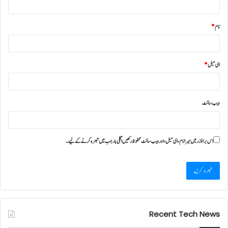
نام
*
ای میل
*
ویب‌ سائٹ
اس براؤزر میں میرا نام، ای میل، اور ویب سائٹ محفوظ رکھیں اگلی بار جب میں تبصرہ کرنے کےلیے۔
Recent Tech News