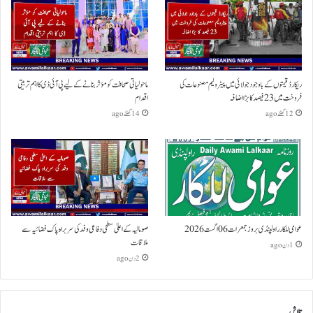
ریکارڈ قیمتوں کے باوجود جولائی میں پیٹرولیم مصنوعات کی
ماحولیاتی صحافت کو مؤثر بنانے کے لیے پی آئی ڈی کا اہم تربیتی
فروخت میں 23 فیصد کا بڑا اضافہ
اقدام
12 گھنٹے ago
14 گھنٹے ago
عوامی للکار راولپنڈی بروز جمعرات 06 اگست 2026
صومالیہ کے اعلیٰ سطحی دفاعی وفد کی سربراہ پاک فضائیہ سے
ملاقات
1 دن ago
2 دن ago
تلاش