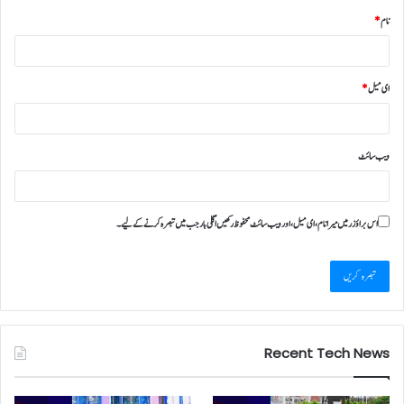
نام
*
ای میل
*
ویب‌ سائٹ
اس براؤزر میں میرا نام، ای میل، اور ویب سائٹ محفوظ رکھیں اگلی بار جب میں تبصرہ کرنے کےلیے۔
Recent Tech News