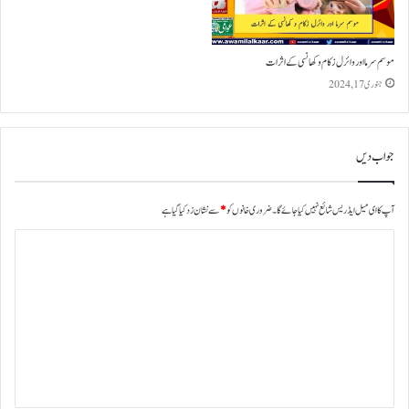
موسم سرما اور وائرل زکام و کھانسی کے اثرات
جنوری 17, 2024
جواب دیں
آپ کا ای میل ایڈریس شائع نہیں کیا جائے گا۔
ضروری خانوں کو
*
سے نشان زد کیا گیا ہے