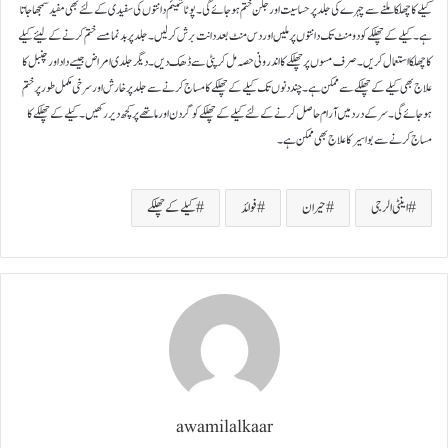
کیلے کا چھلکا ملنے سے چہرے کی جلد پر حساسیت اور جلن ختم ہوجائے گی۔پوٹاشیئم دانتوں کی سفیدی کے لئے بھی مفید سمجھا جاتا
ہے۔ کیلے کے چھلکے کو دو منٹ تک دانتوں پر ملیں اور دس منٹ بعد دانت برش کر لیں۔جلد پر بد نما مسے ختم کرنے کے لیئے کیلے
کا چھلکا استعمال کریں۔ صرف مسوں پر چھلکے کا اندرونی حصہ مل کر پٹی سے ڈھک دیں۔دیگر جلدی امراض جیسے داد اور چنبل کا
علاج بھی کیلے کے چھلکے سے ممکن ہے۔ چند دنوں تک کیلے کے چھلکے کا مساج کرنے سے جلد پر خارش اور سرخی مکمل طور پر ختم
ہوجائے گی۔سر کے درد میں آرام حاصل کرنے کے لئے کیلے کے چھلکے کو گردن اور ماتھے پر کچھ دیر رکھیں۔کیلے کے چھلکے کا
مساج کرنے سے بواسیر کا علاج بھی ممکن ہے۔
اینٹی الرجی
حیران
فوائد
کیلے کے چھلکے
awamilalkaar