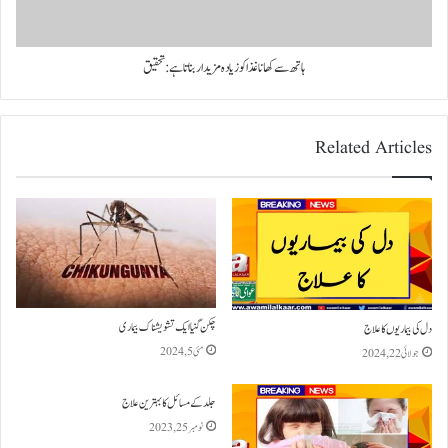
ہاتھ سے کھانا غذا کو زیادہ مزیدار بناتا ہے: تحقیق
Related Articles
چکن گنیا ایک تشویشناک بیماری
دل کی بیماریوں کا علاج
مئی 5, 2024
جولائی 22, 2024
جلد کے مسائل کا بہترین علاج
نومبر 25, 2023