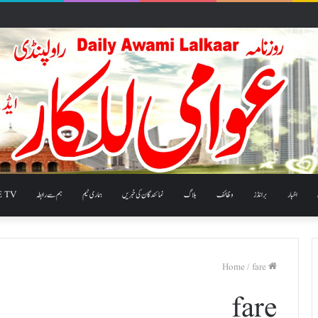
اخبار
برانڈز
وظائف
بلاگ
نمائندگان کی خبریں
ہماری ٹیم
ہم سے رابطہ
E TV
/
fare
Home
fare