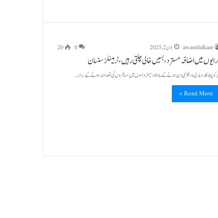
awamilalkaar
جون 2, 2025
0
20
ایوں میں اضافہ مسترد،بسیں خالی چلتی رہیں،ٹرمینلز سنسان
ر کو پہلا کاروباری و دفتری دن ہونے کے باوجود میٹرو بسوں میں مسافروں کی تعداد نہ ہونے کے برابر…
Read More »