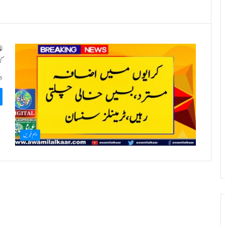
کر
پی
اہم خبریں