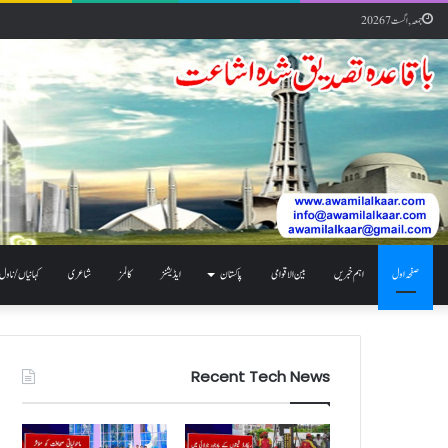
جمعہ, اگست 7 2026
صفحہ اول
اہم خبریں
بین الاقوامی
پاکستان
ایڈیشنز
کالمز
شاعری
کہانیاں / ناول
Recent Tech News