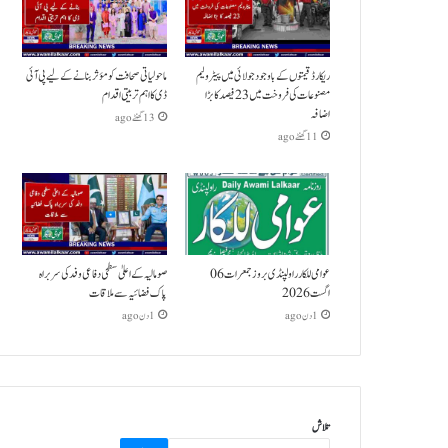
ریکارڈ قیمتوں کے باوجود جولائی میں پیٹرولیم
ماحولیاتی صحافت کو مؤثر بنانے کے لیے پی آئی
مصنوعات کی فروخت میں 23 فیصد کا بڑا
ڈی کا اہم تربیتی اقدام
اضافہ
13 گھنٹے ago
11 گھنٹے ago
عوامی للکار راولپنڈی بروز جمعرات 06
صومالیہ کے اعلیٰ سطحی دفاعی وفد کی سربراہ
اگست 2026
پاک فضائیہ سے ملاقات
1 دن ago
1 دن ago
تلاش