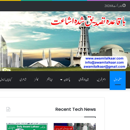
ہفتہ, اگست 8 2026
صفحہ اول
اہم خبریں
بین الاقوامی
پاکستان
ایڈیشنز
کالمز
شاعری
کہانیاں / ناول
Recent Tech News