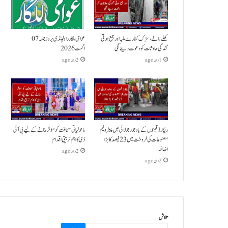
کھلے نالے،سڑک کنارے ملبہ اور جمع ہوتی
عوامی للکار راولپنڈی بروز جمعہ 07
گندگی حادثات کو دعوت دینے لگی
اگست 2026
1 دن ago
2 دن ago
ریکارڈ قیمتوں کے باوجود جولائی میں پیٹرولیم
ماحولیاتی صحافت کو مؤثر بنانے کے لیے پی آئی
مصنوعات کی فروخت میں 23 فیصد کا بڑا
ڈی کا اہم تربیتی اقدام
اضافہ
2 دن ago
2 دن ago
تلاش