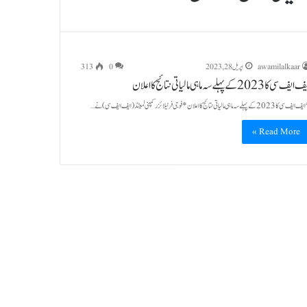
awamilalkaar
اپریل 28, 2023
0
313
یف سی کا 2023 کے پہلے سہ ماہی مالیاتی نتائج کا اعلان
ی کا 2023 کے پہلے سہ ماہی مالیاتی نتائج کا اعلان*فوجی فرٹیلائزر کمپنی لمیٹڈ (ایف ایف سی) نے…
Read More »